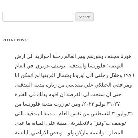
Search for:
RECENT POSTS
هورنا مجفف وهورهم يبهر العالم رحلة أحوازية الى ارض
النهضة ؛ فلورنسا والبندقية- يوسف عزيزي: في العام
١٩٧٦ وخلال رحلتي الى اوروبا وشمال افريقيا لم اتمكن انا
ومرافقي الجيلكي علي مقدسي من زيارة مدينة البندقية،
حتى ان سنحت لي الفرصة ان اقوم بذلك في الفترة
٢٧-٣١ يوليو ٢٠٢٢، ومن ثم زرت مدينة فلورنسا من
٣١يوليو -٣ اغسطس من نفس العام . مدينة البندقية، التي
توصف ب”ونيز” بالانجليزية ، مبنية على المياه، ما عدى
المطار – واسمه ماركوبولو – وبعض الاراضي اليابسة