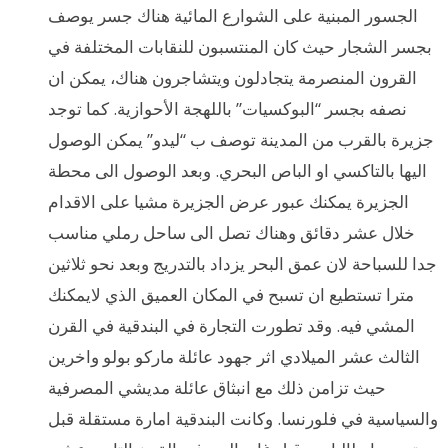
الجسور المبنية على الشوارع المائية هناك جسر يوصف
بجسر الشجار حيث كان المنتسبون للنقابات المختلفة في
القرون المنصرمة يتجادلون ويتشاجرون هناك، يمكن ان
نصفه بجسر “البوكسيات” باللهجة الأحوازية. كما توجد
جزيرة بالقرب من المدينة توصف ب “ليدو” يمكن الوصول
اليها بالتاكسي او الباص البحري. وبعد الوصول الى محطة
الجزيرة يمكنك عبور عرض الجزيرة مشيا على الاقدام
خلال عشر دقائق وهناك تصل الى ساحل رملي مناسب
جدا للسباحة لان عمق البحر يزداد بالتدريج وبعد نحو ثلاثين
مترا تستطيع ان تسبح في المكان العميق الذي لايمكنك
المشي فيه. وقد تطورت التجارة في البندقية في القرن
الثالث عشر الميلادي اثر جهود عائلة ماركو بولو واخرين
حيث تزامن ذلك مع انبثاق عائلة مديشي المصرفية
والسياسية في فلورنسا. وكانت البندقية امارة مستقلة قبل