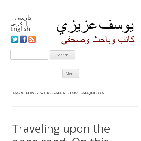
فارسی
|
|
عربي
English
Skip to content
Menu
TAG ARCHIVES:
WHOLESALE NFL FOOTBALL JERSEYS
Traveling upon the