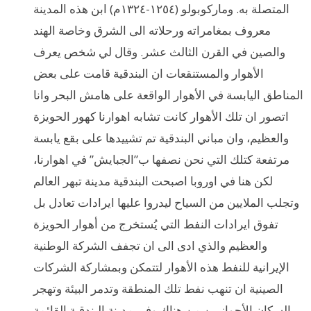
المتصلة به. وماركوبولو (١٢٥٤-١٣٢٤م) ابن هذه المدينة
معروف بمغامراته ورحلاته الى الشرق وخاصة الهند
والصين في القرن الثالث عشر. وقال لي شخص يعرف
الأهوار والمستنقعات ان البندقية قامت على بعض
المناطق اليابسة في الأهوار الواقعة على هامش البحر وانا
اتصور ان تلك الأهوار كانت تشابه اهوارنا كهور الحويزة
والعظيم، وان مباني البندقية تم تشييدها على بقع يابسة
مرتفعة كتلك التي نحن نصفها ب”الجبايش” في اهوارنا،
لكن هنا في اوروبا اصبحت البندقية مدينة تبهر العالم
وتجلب الملايين من السياح ليدروا عليها ايرادات تعادل بل
تفوق ايرادات النفط التي يُستخرج من أهوار الحويزة
والعظيم والذي ادى الى ان تجفف الشركة الوطنية
الإيرانية للنفط هذه الأهوار لتتمكن وبمشاركة الشركات
الصينية ان تنهب نفط تلك المنطقة وتدمر البيئة وتهجر
السكان الأحوازيين من هناك.وفي مدينة البندقية القائمة