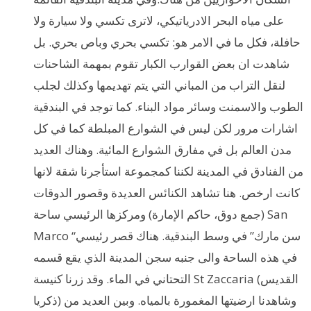
على مياه البحر الادرياتيكي، لاترى تكسي ولا سيارة ولا
حافلة، فكل ما في الامر هو: تكسي بحري وباص بحري. بل
شاهدت ان بعض القوارب الكبار تقوم بمهمة الشاحنات
لنقل التراب من المباني التي يتم تهديمها وكذلك لجلب
الطوب والاسمنت وسائر مواد البناء. كما توجد في البندقية
اشارات مرور لكن ليس في الشوارع المبلطة كما في كل
مدن العالم بل في مفارق الشوارع المائية. وهناك العديد
من الفنادق في المدينة لكننا كمجموعة استأجرنا شقة لانها
كانت ارخص. هنا تشاهد الكنائس العديدة وقصور الدوقات
(جمع دوق، حاكم الإمارة) ومركزها الرئيسي ساحة San
Marco “سن مارك” في وسط البندقية. هناك قصر رئيسي
في هذه الساحة والى جنبه سجن المدينة الذي يقع قسمه
التحتاني في الماء. وقد زرنا كنيسة St Zaccaria (القديس
ذكريا) وشاهدنا ارضيتها المغمورة بالمياه. وبين العديد من