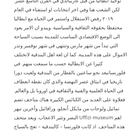
توحيد ايطاليا من قبل غاريبالدي في القرن التاسع عشر.
لكن الشعب هنا وفي اخر انتخابات او استفتاء في العام
٢٠١٩ رفض الاستقلال واستمر في الحياة مع ايطاليا
محتفظا بحقوقه الثقافية والسياسية. ويبدو ان الامر يعود
الى الوضع الاقتصادي المناسب للمدينة بسبب السياحة
التي تبدأ من شهر مارس وتنتهي في شهر نوفمبر وتدر
الاموال على هذه المدينة. كما ان لغة اهل البندقية لاتختلف
كثيرا عن الايطالية حسب ما سمعت منهم. في
فلورنساتبعد نحو ساعتين بالقطار من البندقية ولعبت دورا
تاريخيا في انبثاق عصر النهضة والذي كان نقطة انعطاف
في الحياة العلمية والفنية والثقافية في اوروبا بل والعالم.
فعلاوة على العديد من الكنائس الكبيرة هناك متاحف تضم
تماثيل ولوحات من مايكل أنجلو، ورافائيل وأخرين تبهر
البصر وتثير الاعجاب. ويعد متحف Uffizi museum اهم
هذه المتاحف. اذ كانت فلورنسا – كالبندقية – تعج بالسياح