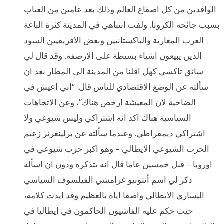
الوافدين من كل اصقاع العالم وذلك بعد عامين من الغياب
بسبب جائحة الكرونا. ولفت انتباهي في المدينة كثرة الباعة
العرب المغاربة والباكستانيين وبعض الافريقيين السود
الذين يبيعون اشياء بسيطة على الارصفة. وقد قال لي
سائق تاكسي كهل اقلنا من المدينة الى المطار بعد ان
سألته عن الوضع الاقتصادي للناس قال: “اني اعيش في
الضاحية لان المعيشة ارخص هناك”، وعن الاتجاهات
السياسية هناك اكد انه اشتراكي وليس شيوعي ولا
اشتراكي ديمقراطي. وعندما سألته عن برلينغرئر زعيم
الحزب الشيوعي الايطالي – وهو اكبر حزب شيوعي في
اوروبا – قبل خمسين عاما قال انه يتذكره ودون ان اسأله
ذكر لي اسم أنتونيو غرامشي الفيلسوف السياسي
اليساري الايطالي واصفا اياه بالعظيم وقد ايدت كلامه،
حيث حكم عليه الفاشيون الحاكمون في ايطاليا في