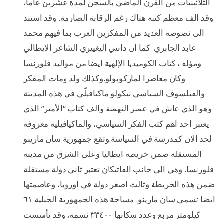
الثلاثينيات من القرن الماضي بالسجن لمدة عشرين عاما،
وقد الف معظم كتبه هناك رغم الرقابة الصارمة. وقد استند
الى نصوصه العديد من المفكرين العرب بما فيهم محمد
عابد الجابري. كما ان دانتي أليغييري الشاعر الايطالي
ومؤلف كتاب الكوميديا الإلهية ايضا من مواليد فلورنسا
وكان معاصرا لماركوبولو.وكذلك ولد ومات المفكر
والفيلسوف السياسي نيكولو ماكيافيلّي في هذه المدينة
وهو الذي عاش في عصر النهضة والف كتاب “الأمير” الذي
يعتبر احد اهم كتب الفكر السياسي، والماكيافيلية معروفة
لحد الان كمدرسة في السياسة.وتقع جمهورية سان مارينو
المستقلة ضمن خريطة ايطاليا وعلى الشرق من مدينة
فلورنسا. وهي الى جانب الفاتيكان تعتبر ثاني دولة مستقلة
ضمن هذه الخريطة وثالث اصغر دولة في اوروبا، وعاصمتها
ايضا تسمى سان مارينو. مساحة هذه الجمهورية الجبلية ٦١
كيلومتر مربع وعدد سكانها ٣٣٤٠٠ نسمة، وقد تأسست