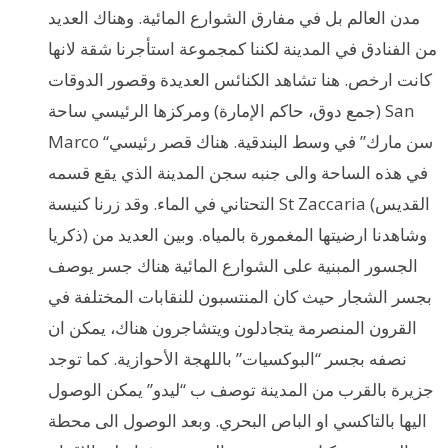
مدن العالم بل في مفارق الشوارع المائية. وهناك العديد
من الفنادق في المدينة لكننا كمجموعة استأجرنا شقة لانها
كانت ارخص. هنا تشاهد الكنائس العديدة وقصور الدوقات
(جمع دوق، حاكم الإمارة) ومركزها الرئيسي ساحة San
Marco “سن مارك” في وسط البندقية. هناك قصر رئيسي
في هذه الساحة والى جنبه سجن المدينة الذي يقع قسمه
التحتاني في الماء. وقد زرنا كنيسة St Zaccaria (القديس
ذكريا) وشاهدنا ارضيتها المغمورة بالمياه. وبين العديد من
الجسور المبنية على الشوارع المائية هناك جسر يوصف
بجسر الشجار حيث كان المنتسبون للنقابات المختلفة في
القرون المنصرمة يتجادلون ويتشاجرون هناك، يمكن ان
نصفه بجسر “البوكسيات” باللهجة الأحوازية. كما توجد
جزيرة بالقرب من المدينة توصف ب “ليدو” يمكن الوصول
اليها بالتاكسي او الباص البحري. وبعد الوصول الى محطة