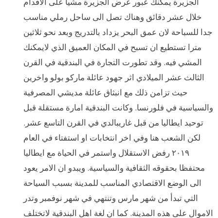
الجزيرة يمكنك عبور عرض الجزيرة مشيا على الاقدام
خلال عشر دقائق وهناك تصل الى ساحل رملي مناسب
جدا للسباحة لان عمق البحر يزداد بالتدريج وبعد نحو ثلاثين
مترا تستطيع ان تسبح في المكان العميق الذي لايمكنك
المشي فيه. وقد تطورت التجارة في البندقية في القرن
الثالث عشر الميلادي اثر جهود عائلة ماركو بولو واخرين
حيث تزامن ذلك مع انبثاق عائلة مديشي المصرفية
والسياسية في فلورنسا. وكانت البندقية امارة مستقلة قبل
توحيد ايطاليا من قبل غاريبالدي في القرن التاسع عشر.
لكن الشعب هنا وفي اخر انتخابات او استفتاء في العام
٢٠١٩ رفض الاستقلال واستمر في الحياة مع ايطاليا
محتفظا بحقوقه الثقافية والسياسية. ويبدو ان الامر يعود
الى الوضع الاقتصادي المناسب للمدينة بسبب السياحة
التي تبدأ من شهر مارس وتنتهي في شهر نوفمبر وتدر
الاموال على هذه المدينة. كما ان لغة اهل البندقية لاتختلف