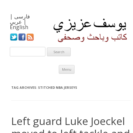
فارسی
|
|
عربي
English
Skip to content
Menu
TAG ARCHIVES:
STITCHED NBA JERSEYS
Left guard Luke Joeckel