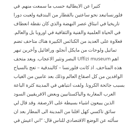
كثيرا عن الايطالية حسب ما سمعت منهم. في
فلورنساتبعد نحو ساعتين بالقطار من البندقية ولعبت دورا
تاريخيا في انبثاق عصر النهضة والذي كان نقطة انعطاف
في الحياة العلمية والفنية والثقافية في اوروبا بل والعالم.
فعلاوة على العديد من الكنائس الكبيرة هناك متاحف تضم
تماثيل ولوحات من مايكل أنجلو، ورافائيل وأخرين تبهر
البصر وتثير الاعجاب. ويعد متحف Uffizi museum اهم
هذه المتاحف. اذ كانت فلورنسا – كالبندقية – تعج بالسياح
الوافدين من كل اصقاع العالم وذلك بعد عامين من الغياب
بسبب جائحة الكرونا. ولفت انتباهي في المدينة كثرة الباعة
العرب المغاربة والباكستانيين وبعض الافريقيين السود
الذين يبيعون اشياء بسيطة على الارصفة. وقد قال لي
سائق تاكسي كهل اقلنا من المدينة الى المطار بعد ان
سألته عن الوضع الاقتصادي للناس قال: “اني اعيش في