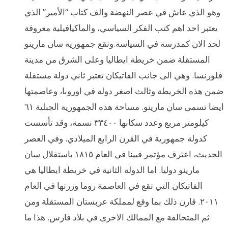
وهو الذي عاش في عصر النهضة والف كتاب “الأمير” الذي
يعتبر احد اهم كتب الفكر السياسي، والماكيافيلية معروفة
لحد الان كمدرسة في السياسة.وتقع جمهورية سان مارينو
المستقلة ضمن خريطة ايطاليا وعلى الشرق من مدينة
فلورنسا. وهي الى جانب الفاتيكان تعتبر ثاني دولة مستقلة
ضمن هذه الخريطة وثالث اصغر دولة في اوروبا، وعاصمتها
ايضا تسمى سان مارينو. مساحة هذه الجمهورية الجبلية ٦١
كيلومتر مربع وعدد سكانها ٣٣٤٠٠ نسمة، وقد تأسست
كدولة جمهورية في القرن الرابع الميلادي. وفي العصر
الحديث، اعترف مؤتمر فيينا في العام ١٨١٥ باستقلال سان
مارينو دوليا. اما الدولة الثانية في خريطة ايطاليا هي
الفاتيكان التي تقع في العاصمة روما وزرتها في العام
٢٠١١. قارن ذلك بما وقع لمملكة عربستان المستقلة ومن
ثم المتحالفة مع الممالك الاخرى في بلاد فارس. هذا ما