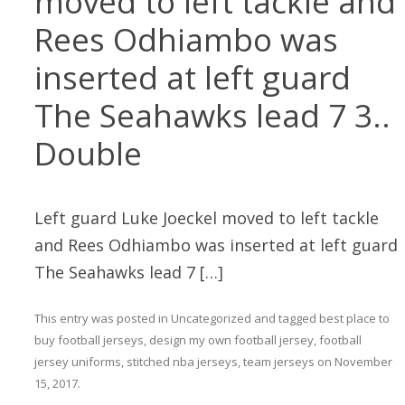
moved to left tackle and
Rees Odhiambo was
inserted at left guard
The Seahawks lead 7 3..
Double
Left guard Luke Joeckel moved to left tackle
and Rees Odhiambo was inserted at left guard
The Seahawks lead 7 […]
This entry was posted in
Uncategorized
and tagged
best place to
buy football jerseys
,
design my own football jersey
,
football
jersey uniforms
,
stitched nba jerseys
,
team jerseys
on
November
15, 2017
.