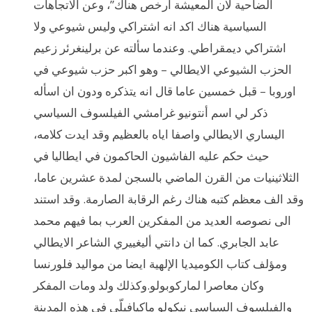
الضاحية لان المعيشة ارخص هناك”، وعن الاتجاهات
السياسية هناك اكد انه اشتراكي وليس شيوعي ولا
اشتراكي ديمقراطي. وعندما سألته عن برلينغرئر زعيم
الحزب الشيوعي الايطالي – وهو اكبر حزب شيوعي في
اوروبا – قبل خمسين عاما قال انه يتذكره ودون ان اسأله
ذكر لي اسم أنتونيو غرامشي الفيلسوف السياسي
اليساري الايطالي واصفا اياه بالعظيم وقد ايدت كلامه،
حيث حكم عليه الفاشيون الحاكمون في ايطاليا في
الثلاثينيات من القرن الماضي بالسجن لمدة عشرين عاما،
وقد الف معظم كتبه هناك رغم الرقابة الصارمة. وقد استند
الى نصوصه العديد من المفكرين العرب بما فيهم محمد
عابد الجابري. كما ان دانتي أليغييري الشاعر الايطالي
ومؤلف كتاب الكوميديا الإلهية ايضا من مواليد فلورنسا
وكان معاصرا لماركوبولو.وكذلك ولد ومات المفكر
والفيلسوف السياسي نيكولو ماكيافيلّي في هذه المدينة