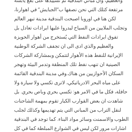
والعظيم، وان مباني البندقية تم تشييدها على بقع يابسة
مرتفعة كتلك التي نحن نصفها ب”الجبايش” في اهوارنا،
لكن هنا في اوروبا اصبحت البندقية مدينة تبهر العالم
وتجلب الملايين من السياح ليدروا عليها ايرادات تعادل بل
تفوق ايرادات النفط التي يُستخرج من أهوار الحويزة
والعظيم والذي ادى الى ان تجفف الشركة الوطنية
الإيرانية للنفط هذه الأهوار لتتمكن وبمشاركة الشركات
الصينية ان تنهب نفط تلك المنطقة وتدمر البيئة وتهجر
السكان الأحوازيين من هناك.وفي مدينة البندقية القائمة
على مياه البحر الادرياتيكي، لاترى تكسي ولا سيارة ولا
حافلة، فكل ما في الامر هو: تكسي بحري وباص بحري. بل
شاهدت ان بعض القوارب الكبار تقوم بمهمة الشاحنات
لنقل التراب من المباني التي يتم تهديمها وكذلك لجلب
الطوب والاسمنت وسائر مواد البناء. كما توجد في البندقية
اشارات مرور لكن ليس في الشوارع المبلطة كما في كل