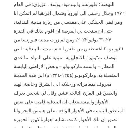
النهضة ؛ فلورنسا والبندقية- يوسف عزيزي: في العام
١٩٧٦ وخلال رحلتي الى اوروبا وشمال افريقيا لم اتمكن انا
ومرافقي الجيلكي علي مقدسي من زيارة مدينة البندقية،
حتى ان سنحت لي الفرصة ان اقوم بذلك في الفترة
٢٧-٣١ يوليو ٢٠٢٢، ومن ثم زرت مدينة فلورنسا من
٣١يوليو -٣ اغسطس من نفس العام . مدينة البندقية، التي
توصف ب”ونيز” بالانجليزية ، مبنية على المياه، ما عدى
المطار – واسمه ماركوبولو – وبعض الاراضي اليابسة
المتصلة به. وماركوبولو (١٢٥٤-١٣٢٤م) ابن هذه المدينة
معروف بمغامراته ورحلاته الى الشرق وخاصة الهند
والصين في القرن الثالث عشر. وقال لي شخص يعرف
الأهوار والمستنقعات ان البندقية قامت على بعض
المناطق اليابسة في الأهوار الواقعة على هامش البحر وانا
اتصور ان تلك الأهوار كانت تشابه اهوارنا كهور الحويزة