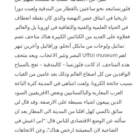
فلورنساتبعد نحو ساعتين بالقطار من البندقية ولعبت دورا
تاريخيا في انبثاق عصر النهضة والذي كان نقطة انعطاف
في الحياة العلمية والفنية والثقافية في اوروبا بل والعالم.
فعلاوة على العديد من الكنائس الكبيرة هناك متاحف تضم
تماثيل ولوحات من مايكل أنجلو، ورافائيل وأخرين تبهر
البصر وتثير الاعجاب. ويعد متحف Uffizi museum اهم
هذه المتاحف. اذ كانت فلورنسا – كالبندقية – تعج بالسياح
الوافدين من كل اصقاع العالم وذلك بعد عامين من الغياب
بسبب جائحة الكرونا. ولفت انتباهي في المدينة كثرة الباعة
العرب المغاربة والباكستانيين وبعض الافريقيين السود
الذين يبيعون اشياء بسيطة على الارصفة. وقد قال لي
سائق تاكسي كهل اقلنا من المدينة الى المطار بعد ان
سألته عن الوضع الاقتصادي للناس قال: “اني اعيش في
الضاحية لان المعيشة ارخص هناك”، وعن الاتجاهات