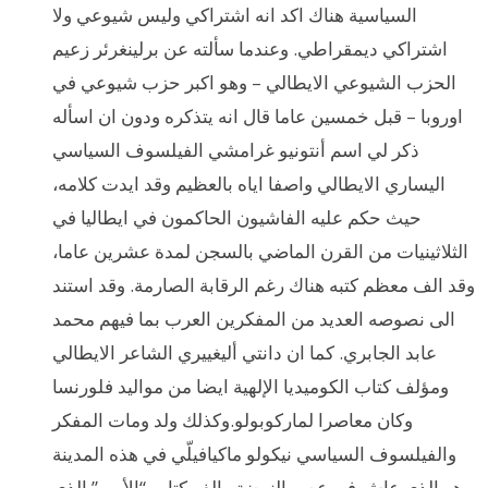
السياسية هناك اكد انه اشتراكي وليس شيوعي ولا
اشتراكي ديمقراطي. وعندما سألته عن برلينغرئر زعيم
الحزب الشيوعي الايطالي – وهو اكبر حزب شيوعي في
اوروبا – قبل خمسين عاما قال انه يتذكره ودون ان اسأله
ذكر لي اسم أنتونيو غرامشي الفيلسوف السياسي
اليساري الايطالي واصفا اياه بالعظيم وقد ايدت كلامه،
حيث حكم عليه الفاشيون الحاكمون في ايطاليا في
الثلاثينيات من القرن الماضي بالسجن لمدة عشرين عاما،
وقد الف معظم كتبه هناك رغم الرقابة الصارمة. وقد استند
الى نصوصه العديد من المفكرين العرب بما فيهم محمد
عابد الجابري. كما ان دانتي أليغييري الشاعر الايطالي
ومؤلف كتاب الكوميديا الإلهية ايضا من مواليد فلورنسا
وكان معاصرا لماركوبولو.وكذلك ولد ومات المفكر
والفيلسوف السياسي نيكولو ماكيافيلّي في هذه المدينة
وهو الذي عاش في عصر النهضة والف كتاب “الأمير” الذي