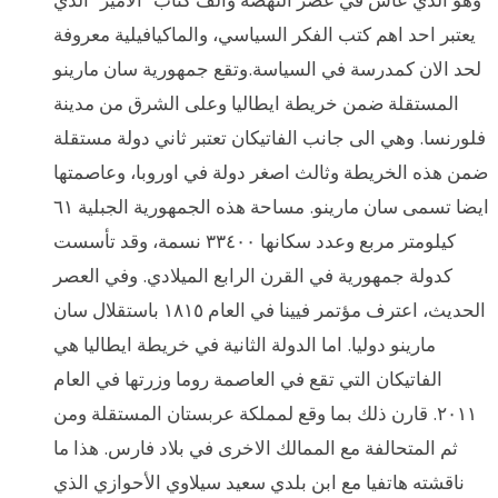
يعتبر احد اهم كتب الفكر السياسي، والماكيافيلية معروفة
لحد الان كمدرسة في السياسة.وتقع جمهورية سان مارينو
المستقلة ضمن خريطة ايطاليا وعلى الشرق من مدينة
فلورنسا. وهي الى جانب الفاتيكان تعتبر ثاني دولة مستقلة
ضمن هذه الخريطة وثالث اصغر دولة في اوروبا، وعاصمتها
ايضا تسمى سان مارينو. مساحة هذه الجمهورية الجبلية ٦١
كيلومتر مربع وعدد سكانها ٣٣٤٠٠ نسمة، وقد تأسست
كدولة جمهورية في القرن الرابع الميلادي. وفي العصر
الحديث، اعترف مؤتمر فيينا في العام ١٨١٥ باستقلال سان
مارينو دوليا. اما الدولة الثانية في خريطة ايطاليا هي
الفاتيكان التي تقع في العاصمة روما وزرتها في العام
٢٠١١. قارن ذلك بما وقع لمملكة عربستان المستقلة ومن
ثم المتحالفة مع الممالك الاخرى في بلاد فارس. هذا ما
ناقشته هاتفيا مع ابن بلدي سعيد سيلاوي الأحوازي الذي