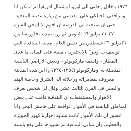
١٩٧٦ وخلال رحلتي الى اوروبا وشمال افريقيا لم اتمكن انا
ومرافقي الجيلكي علي مقدسي من زيارة مدينة البندقية،
حتى ان سنحت لي الفرصة ان اقوم بذلك في الفترة
٢٧-٣١ يوليو ٢٠٢٢، ومن ثم زرت مدينة فلورنسا من
٣١يوليو -٣ اغسطس من نفس العام . مدينة البندقية، التي
توصف ب”ونيز” بالانجليزية ، مبنية على المياه، ما عدى
المطار – واسمه ماركوبولو – وبعض الاراضي اليابسة
المتصلة به. وماركوبولو (١٢٥٤-١٣٢٤م) ابن هذه المدينة
معروف بمغامراته ورحلاته الى الشرق وخاصة الهند
والصين في القرن الثالث عشر. وقال لي شخص يعرف
الأهوار والمستنقعات ان البندقية قامت على بعض
المناطق اليابسة في الأهوار الواقعة على هامش البحر وانا
اتصور ان تلك الأهوار كانت تشابه اهوارنا كهور الحويزة
والعظيم، وان مباني البندقية تم تشييدها على بقع يابسة