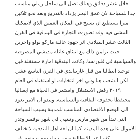
خلال عشر دقائق وهناك تصل الى ساحل رملي مناسب
جدا للسباحة لان عمق البحر يزداد بالتدريج وبعد نحو ثلاثين
مترا تستطيع ان تسبح في المكان العميق الذي لايمكنك
المشي فيه. وقد تطورت التجارة في البندقية في القرن
الثالث عشر الميلادي اثر جهود عائلة ماركو بولو واخرين
حيث تزامن ذلك مع انبثاق عائلة مديشي المصرفية
والسياسية في فلورنسا. وكانت البندقية امارة مستقلة قبل
توحيد ايطاليا من قبل غاريبالدي في القرن التاسع عشر.
لكن الشعب هنا وفي اخر انتخابات او استفتاء في العام
٢٠١٩ رفض الاستقلال واستمر في الحياة مع ايطاليا
محتفظا بحقوقه الثقافية والسياسية. ويبدو ان الامر يعود
الى الوضع الاقتصادي المناسب للمدينة بسبب السياحة
التي تبدأ من شهر مارس وتنتهي في شهر نوفمبر وتدر
الاموال على هذه المدينة. كما ان لغة اهل البندقية لاتختلف
كثيرا عن الايطالية حسب ما سمعت منهم. في