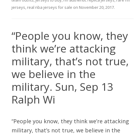
team outfits
,
jerseys to buy
,
nfl authentic replica jerseys
,
rare nfl
jerseys
,
real nba jerseys for sale
on
November 20, 2017
.
“People you know, they
think we’re attacking
military, that’s not true,
we believe in the
military. Sun, Sep 13
Ralph Wi
“People you know, they think we’re attacking
military, that’s not true, we believe in the