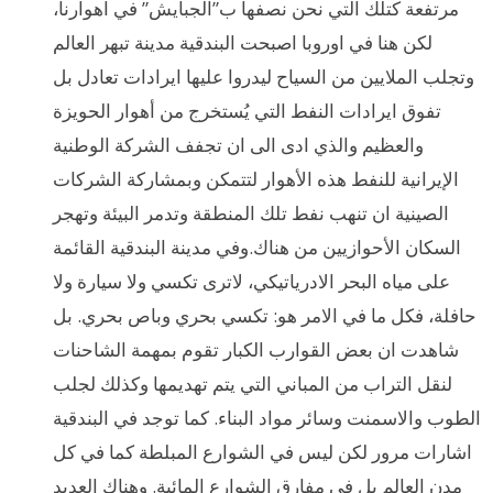
مرتفعة كتلك التي نحن نصفها ب”الجبايش” في اهوارنا،
لكن هنا في اوروبا اصبحت البندقية مدينة تبهر العالم
وتجلب الملايين من السياح ليدروا عليها ايرادات تعادل بل
تفوق ايرادات النفط التي يُستخرج من أهوار الحويزة
والعظيم والذي ادى الى ان تجفف الشركة الوطنية
الإيرانية للنفط هذه الأهوار لتتمكن وبمشاركة الشركات
الصينية ان تنهب نفط تلك المنطقة وتدمر البيئة وتهجر
السكان الأحوازيين من هناك.وفي مدينة البندقية القائمة
على مياه البحر الادرياتيكي، لاترى تكسي ولا سيارة ولا
حافلة، فكل ما في الامر هو: تكسي بحري وباص بحري. بل
شاهدت ان بعض القوارب الكبار تقوم بمهمة الشاحنات
لنقل التراب من المباني التي يتم تهديمها وكذلك لجلب
الطوب والاسمنت وسائر مواد البناء. كما توجد في البندقية
اشارات مرور لكن ليس في الشوارع المبلطة كما في كل
مدن العالم بل في مفارق الشوارع المائية. وهناك العديد