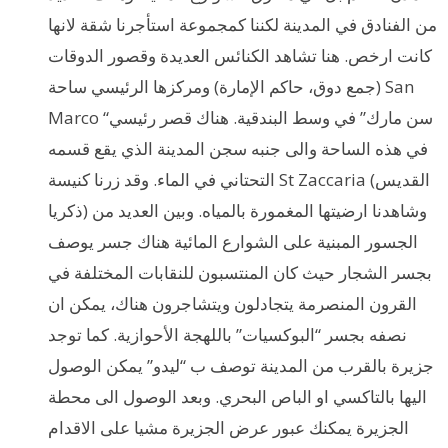
من الفنادق في المدينة لكننا كمجموعة استأجرنا شقة لانها
كانت ارخص. هنا تشاهد الكنائس العديدة وقصور الدوقات
(جمع دوق، حاكم الإمارة) ومركزها الرئيسي ساحة San
Marco “سن مارك” في وسط البندقية. هناك قصر رئيسي
في هذه الساحة والى جنبه سجن المدينة الذي يقع قسمه
التحتاني في الماء. وقد زرنا كنيسة St Zaccaria (القديس
ذكريا) وشاهدنا ارضيتها المغمورة بالمياه. وبين العديد من
الجسور المبنية على الشوارع المائية هناك جسر يوصف
بجسر الشجار حيث كان المنتسبون للنقابات المختلفة في
القرون المنصرمة يتجادلون ويتشاجرون هناك، يمكن ان
نصفه بجسر “البوكسيات” باللهجة الأحوازية. كما توجد
جزيرة بالقرب من المدينة توصف ب “ليدو” يمكن الوصول
اليها بالتاكسي او الباص البحري. وبعد الوصول الى محطة
الجزيرة يمكنك عبور عرض الجزيرة مشيا على الاقدام