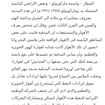
المطار – واسمه ماركوبولو – وبعض الاراضي اليابسة
المتصلة به. وماركوبولو (١٢٥٤-١٣٢٤م) ابن هذه المدينة
معروف بمغامراته ورحلاته الى الشرق وخاصة الهند
والصين في القرن الثالث عشر. وقال لي شخص يعرف
الأهوار والمستنقعات ان البندقية قامت على بعض
المناطق اليابسة في الأهوار الواقعة على هامش البحر وانا
اتصور ان تلك الأهوار كانت تشابه اهوارنا كهور الحويزة
والعظيم، وان مباني البندقية تم تشييدها على بقع يابسة
مرتفعة كتلك التي نحن نصفها ب”الجبايش” في اهوارنا،
لكن هنا في اوروبا اصبحت البندقية مدينة تبهر العالم
وتجلب الملايين من السياح ليدروا عليها ايرادات تعادل بل
تفوق ايرادات النفط التي يُستخرج من أهوار الحويزة
والعظيم والذي ادى الى ان تجفف الشركة الوطنية
الإيرانية للنفط هذه الأهوار لتتمكن وبمشاركة الشركات
الصينية ان تنهب نفط تلك المنطقة وتدمر البيئة وتهجر