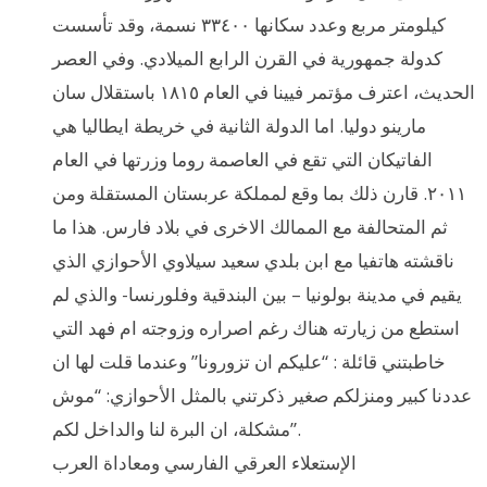
كيلومتر مربع وعدد سكانها ٣٣٤٠٠ نسمة، وقد تأسست
كدولة جمهورية في القرن الرابع الميلادي. وفي العصر
الحديث، اعترف مؤتمر فيينا في العام ١٨١٥ باستقلال سان
مارينو دوليا. اما الدولة الثانية في خريطة ايطاليا هي
الفاتيكان التي تقع في العاصمة روما وزرتها في العام
٢٠١١. قارن ذلك بما وقع لمملكة عربستان المستقلة ومن
ثم المتحالفة مع الممالك الاخرى في بلاد فارس. هذا ما
ناقشته هاتفيا مع ابن بلدي سعيد سيلاوي الأحوازي الذي
يقيم في مدينة بولونيا – بين البندقية وفلورنسا- والذي لم
استطع من زيارته هناك رغم اصراره وزوجته ام فهد التي
خاطبتني قائلة : “عليكم ان تزورونا” وعندما قلت لها ان
عددنا كبير ومنزلكم صغير ذكرتني بالمثل الأحوازي: “موش
مشكلة، ان البرة لنا والداخل لكم”.
الإستعلاء العرقي الفارسي ومعاداة العرب