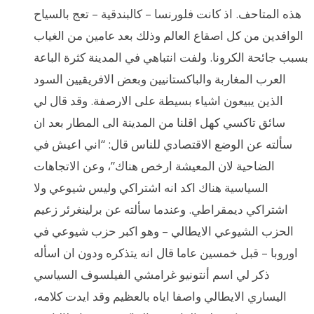
هذه المتاحف. اذ كانت فلورنسا – كالبندقية – تعج بالسياح
الوافدين من كل اصقاع العالم وذلك بعد عامين من الغياب
بسبب جائحة الكرونا. ولفت انتباهي في المدينة كثرة الباعة
العرب المغاربة والباكستانيين وبعض الافريقيين السود
الذين يبيعون اشياء بسيطة على الارصفة. وقد قال لي
سائق تاكسي كهل اقلنا من المدينة الى المطار بعد ان
سألته عن الوضع الاقتصادي للناس قال: “اني اعيش في
الضاحية لان المعيشة ارخص هناك”، وعن الاتجاهات
السياسية هناك اكد انه اشتراكي وليس شيوعي ولا
اشتراكي ديمقراطي. وعندما سألته عن برلينغرئر زعيم
الحزب الشيوعي الايطالي – وهو اكبر حزب شيوعي في
اوروبا – قبل خمسين عاما قال انه يتذكره ودون ان اسأله
ذكر لي اسم أنتونيو غرامشي الفيلسوف السياسي
اليساري الايطالي واصفا اياه بالعظيم وقد ايدت كلامه،