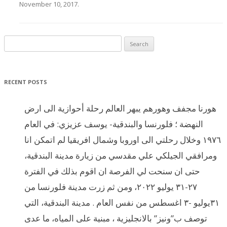
November 10, 2017
.
Search for:
RECENT POSTS
هورنا مجفف وهورهم يبهر العالم رحلة أحوازية الى ارض
النهضة ؛ فلورنسا والبندقية- يوسف عزيزي: في العام
١٩٧٦ وخلال رحلتي الى اوروبا وشمال افريقيا لم اتمكن انا
ومرافقي الجيلكي علي مقدسي من زيارة مدينة البندقية،
حتى ان سنحت لي الفرصة ان اقوم بذلك في الفترة
٢٧-٣١ يوليو ٢٠٢٢، ومن ثم زرت مدينة فلورنسا من
٣١يوليو -٣ اغسطس من نفس العام . مدينة البندقية، التي
توصف ب”ونيز” بالانجليزية ، مبنية على المياه، ما عدى