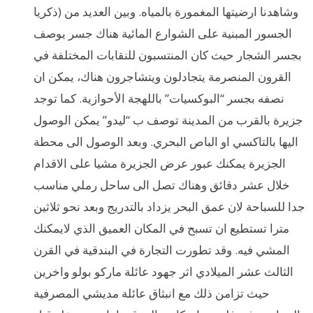
ذكريا) وشاهدنا ارضيتها المغمورة بالمياه. وبين العديد من
الجسور المبنية على الشوارع المائية هناك جسر يوصف
بجسر الشجار حيث كان المنتسبون للنقابات المختلفة في
القرون المنصرمة يتجادلون ويتشاجرون هناك، يمكن ان
نصفه بجسر “البوكسيات” باللهجة الأحوازية. كما توجد
جزيرة بالقرب من المدينة توصف ب “ليدو” يمكن الوصول
اليها بالتاكسي او الباص البحري. وبعد الوصول الى محطة
الجزيرة يمكنك عبور عرض الجزيرة مشيا على الاقدام
خلال عشر دقائق وهناك تصل الى ساحل رملي مناسب
جدا للسباحة لان عمق البحر يزداد بالتدريج وبعد نحو ثلاثين
مترا تستطيع ان تسبح في المكان العميق الذي لايمكنك
المشي فيه. وقد تطورت التجارة في البندقية في القرن
الثالث عشر الميلادي اثر جهود عائلة ماركو بولو واخرين
حيث تزامن ذلك مع انبثاق عائلة مديشي المصرفية