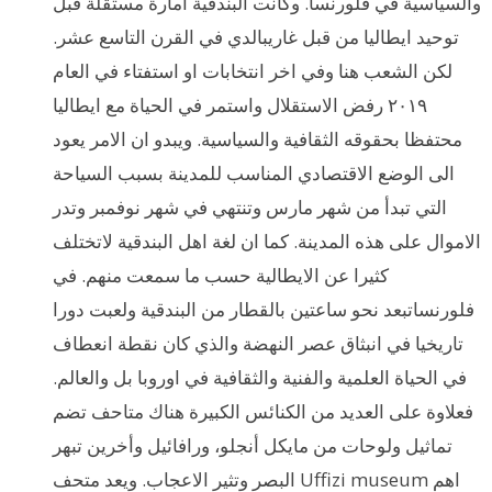
والسياسية في فلورنسا. وكانت البندقية امارة مستقلة قبل
توحيد ايطاليا من قبل غاريبالدي في القرن التاسع عشر.
لكن الشعب هنا وفي اخر انتخابات او استفتاء في العام
٢٠١٩ رفض الاستقلال واستمر في الحياة مع ايطاليا
محتفظا بحقوقه الثقافية والسياسية. ويبدو ان الامر يعود
الى الوضع الاقتصادي المناسب للمدينة بسبب السياحة
التي تبدأ من شهر مارس وتنتهي في شهر نوفمبر وتدر
الاموال على هذه المدينة. كما ان لغة اهل البندقية لاتختلف
كثيرا عن الايطالية حسب ما سمعت منهم. في
فلورنساتبعد نحو ساعتين بالقطار من البندقية ولعبت دورا
تاريخيا في انبثاق عصر النهضة والذي كان نقطة انعطاف
في الحياة العلمية والفنية والثقافية في اوروبا بل والعالم.
فعلاوة على العديد من الكنائس الكبيرة هناك متاحف تضم
تماثيل ولوحات من مايكل أنجلو، ورافائيل وأخرين تبهر
البصر وتثير الاعجاب. ويعد متحف Uffizi museum اهم