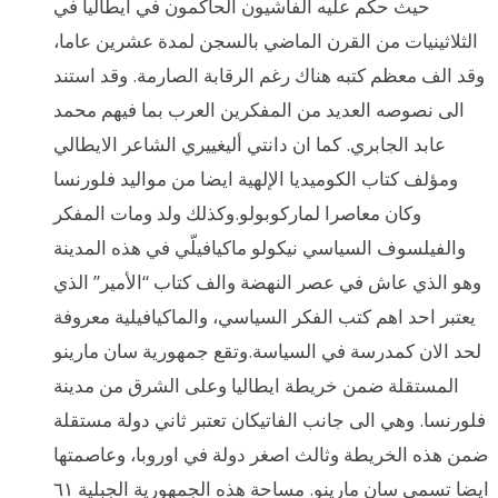
حيث حكم عليه الفاشيون الحاكمون في ايطاليا في
الثلاثينيات من القرن الماضي بالسجن لمدة عشرين عاما،
وقد الف معظم كتبه هناك رغم الرقابة الصارمة. وقد استند
الى نصوصه العديد من المفكرين العرب بما فيهم محمد
عابد الجابري. كما ان دانتي أليغييري الشاعر الايطالي
ومؤلف كتاب الكوميديا الإلهية ايضا من مواليد فلورنسا
وكان معاصرا لماركوبولو.وكذلك ولد ومات المفكر
والفيلسوف السياسي نيكولو ماكيافيلّي في هذه المدينة
وهو الذي عاش في عصر النهضة والف كتاب “الأمير” الذي
يعتبر احد اهم كتب الفكر السياسي، والماكيافيلية معروفة
لحد الان كمدرسة في السياسة.وتقع جمهورية سان مارينو
المستقلة ضمن خريطة ايطاليا وعلى الشرق من مدينة
فلورنسا. وهي الى جانب الفاتيكان تعتبر ثاني دولة مستقلة
ضمن هذه الخريطة وثالث اصغر دولة في اوروبا، وعاصمتها
ايضا تسمى سان مارينو. مساحة هذه الجمهورية الجبلية ٦١