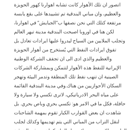
اتصور ان تلك الأهوار كانت تشابه اهوارنا كهور الحويزة
والعظيم، وان مباني البندقية تم تشييدها على بقع يابسة
مرتفعة كتلك التي نحن نصفها ب”الجبايش” في اهوارنا،
لكن هنا في اوروبا اصبحت البندقية مدينة تبهر العالم
وتجلب الملايين من السياح ليدروا عليها ايرادات تعادل بل
تفوق ايرادات النفط التي يُستخرج من أهوار الحويزة
والعظيم والذي ادى الى ان تجفف الشركة الوطنية
الإيرانية للنفط هذه الأهوار لتتمكن وبمشاركة الشركات
الصينية ان تنهب نفط تلك المنطقة وتدمر البيئة وتهجر
السكان الأحوازيين من هناك.وفي مدينة البندقية القائمة
على مياه البحر الادرياتيكي، لاترى تكسي ولا سيارة ولا
حافلة، فكل ما في الامر هو: تكسي بحري وباص بحري. بل
شاهدت ان بعض القوارب الكبار تقوم بمهمة الشاحنات
لنقل التراب من المباني التي يتم تهديمها وكذلك لجلب