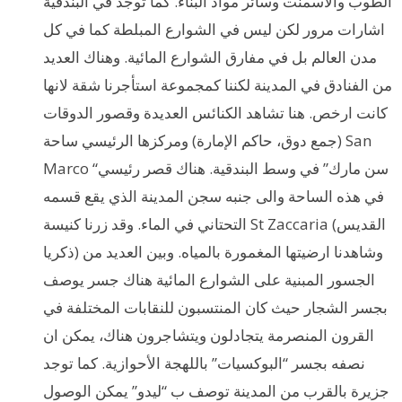
الطوب والاسمنت وسائر مواد البناء. كما توجد في البندقية
اشارات مرور لكن ليس في الشوارع المبلطة كما في كل
مدن العالم بل في مفارق الشوارع المائية. وهناك العديد
من الفنادق في المدينة لكننا كمجموعة استأجرنا شقة لانها
كانت ارخص. هنا تشاهد الكنائس العديدة وقصور الدوقات
(جمع دوق، حاكم الإمارة) ومركزها الرئيسي ساحة San
Marco “سن مارك” في وسط البندقية. هناك قصر رئيسي
في هذه الساحة والى جنبه سجن المدينة الذي يقع قسمه
التحتاني في الماء. وقد زرنا كنيسة St Zaccaria (القديس
ذكريا) وشاهدنا ارضيتها المغمورة بالمياه. وبين العديد من
الجسور المبنية على الشوارع المائية هناك جسر يوصف
بجسر الشجار حيث كان المنتسبون للنقابات المختلفة في
القرون المنصرمة يتجادلون ويتشاجرون هناك، يمكن ان
نصفه بجسر “البوكسيات” باللهجة الأحوازية. كما توجد
جزيرة بالقرب من المدينة توصف ب “ليدو” يمكن الوصول