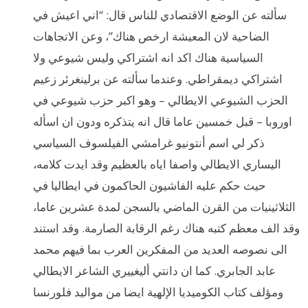
سألته عن الوضع الاقتصادي للناس قال: “اني اعيش في
الضاحية لان المعيشة ارخص هناك”، وعن الاتجاهات
السياسية هناك اكد انه اشتراكي وليس شيوعي ولا
اشتراكي ديمقراطي. وعندما سألته عن برلينغرئر زعيم
الحزب الشيوعي الايطالي – وهو اكبر حزب شيوعي في
اوروبا – قبل خمسين عاما قال انه يتذكره ودون ان اسأله
ذكر لي اسم أنتونيو غرامشي الفيلسوف السياسي
اليساري الايطالي واصفا اياه بالعظيم وقد ايدت كلامه،
حيث حكم عليه الفاشيون الحاكمون في ايطاليا في
الثلاثينيات من القرن الماضي بالسجن لمدة عشرين عاما،
وقد الف معظم كتبه هناك رغم الرقابة الصارمة. وقد استند
الى نصوصه العديد من المفكرين العرب بما فيهم محمد
عابد الجابري. كما ان دانتي أليغييري الشاعر الايطالي
ومؤلف كتاب الكوميديا الإلهية ايضا من مواليد فلورنسا