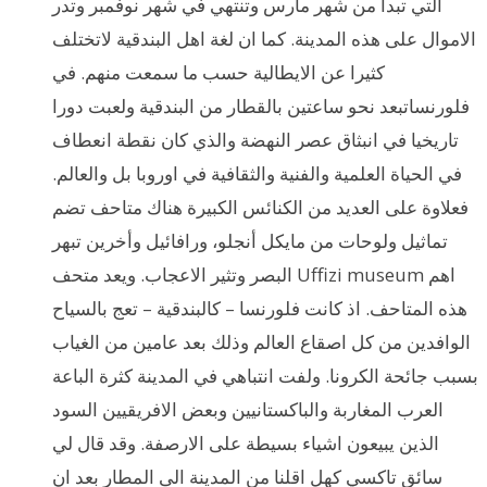
التي تبدأ من شهر مارس وتنتهي في شهر نوفمبر وتدر
الاموال على هذه المدينة. كما ان لغة اهل البندقية لاتختلف
كثيرا عن الايطالية حسب ما سمعت منهم. في
فلورنساتبعد نحو ساعتين بالقطار من البندقية ولعبت دورا
تاريخيا في انبثاق عصر النهضة والذي كان نقطة انعطاف
في الحياة العلمية والفنية والثقافية في اوروبا بل والعالم.
فعلاوة على العديد من الكنائس الكبيرة هناك متاحف تضم
تماثيل ولوحات من مايكل أنجلو، ورافائيل وأخرين تبهر
البصر وتثير الاعجاب. ويعد متحف Uffizi museum اهم
هذه المتاحف. اذ كانت فلورنسا – كالبندقية – تعج بالسياح
الوافدين من كل اصقاع العالم وذلك بعد عامين من الغياب
بسبب جائحة الكرونا. ولفت انتباهي في المدينة كثرة الباعة
العرب المغاربة والباكستانيين وبعض الافريقيين السود
الذين يبيعون اشياء بسيطة على الارصفة. وقد قال لي
سائق تاكسي كهل اقلنا من المدينة الى المطار بعد ان