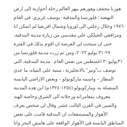
هورنا مجفف وهورهم يبهر العالم رحلة أحوازية الى ارض
النهضة ؛ فلورنسا والبندقية- يوسف عزيزي: في العام
١٩٧٦ وخلال رحلتي الى اوروبا وشمال افريقيا لم اتمكن انا
ومرافقي الجيلكي علي مقدسي من زيارة مدينة البندقية،
حتى ان سنحت لي الفرصة ان اقوم بذلك في الفترة
٢٧-٣١ يوليو ٢٠٢٢، ومن ثم زرت مدينة فلورنسا من
٣١يوليو -٣ اغسطس من نفس العام . مدينة البندقية، التي
توصف ب”ونيز” بالانجليزية ، مبنية على المياه، ما عدى
المطار – واسمه ماركوبولو – وبعض الاراضي اليابسة
المتصلة به. وماركوبولو (١٢٥٤-١٣٢٤م) ابن هذه المدينة
معروف بمغامراته ورحلاته الى الشرق وخاصة الهند
والصين في القرن الثالث عشر. وقال لي شخص يعرف
الأهوار والمستنقعات ان البندقية قامت على بعض
المناطق اليابسة في الأهوار الواقعة على هامش البحر وانا