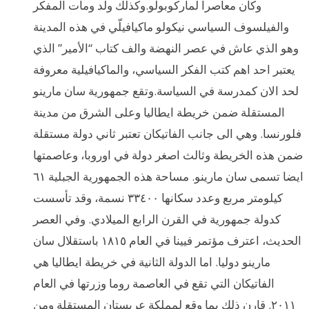
وكان معاصرا لماركوبولو.وكذلك ولد ومات المفكر
والفيلسوف السياسي نيكولو ماكيافيلّي في هذه المدينة
وهو الذي عاش في عصر النهضة والف كتاب “الأمير” الذي
يعتبر احد اهم كتب الفكر السياسي، والماكيافيلية معروفة
لحد الان كمدرسة في السياسة.وتقع جمهورية سان مارينو
المستقلة ضمن خريطة ايطاليا وعلى الشرق من مدينة
فلورنسا. وهي الى جانب الفاتيكان تعتبر ثاني دولة مستقلة
ضمن هذه الخريطة وثالث اصغر دولة في اوروبا، وعاصمتها
ايضا تسمى سان مارينو. مساحة هذه الجمهورية الجبلية ٦١
كيلومتر مربع وعدد سكانها ٣٣٤٠٠ نسمة، وقد تأسست
كدولة جمهورية في القرن الرابع الميلادي. وفي العصر
الحديث، اعترف مؤتمر فيينا في العام ١٨١٥ باستقلال سان
مارينو دوليا. اما الدولة الثانية في خريطة ايطاليا هي
الفاتيكان التي تقع في العاصمة روما وزرتها في العام
٢٠١١. قارن ذلك بما وقع لمملكة عربستان المستقلة ومن