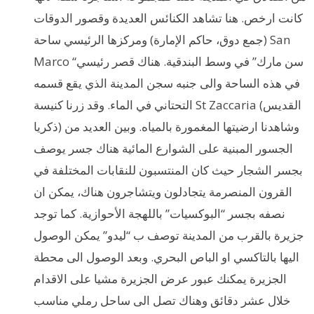
كانت ارخص. هنا تشاهد الكنائس العديدة وقصور الدوقات
(جمع دوق، حاكم الإمارة) ومركزها الرئيسي ساحة San
Marco “سن مارك” في وسط البندقية. هناك قصر رئيسي
في هذه الساحة والى جنبه سجن المدينة الذي يقع قسمه
التحتاني في الماء. وقد زرنا كنيسة St Zaccaria (القديس
ذكريا) وشاهدنا ارضيتها المغمورة بالمياه. وبين العديد من
الجسور المبنية على الشوارع المائية هناك جسر يوصف
بجسر الشجار حيث كان المنتسبون للنقابات المختلفة في
القرون المنصرمة يتجادلون ويتشاجرون هناك، يمكن ان
نصفه بجسر “البوكسيات” باللهجة الأحوازية. كما توجد
جزيرة بالقرب من المدينة توصف ب “ليدو” يمكن الوصول
اليها بالتاكسي او الباص البحري. وبعد الوصول الى محطة
الجزيرة يمكنك عبور عرض الجزيرة مشيا على الاقدام
خلال عشر دقائق وهناك تصل الى ساحل رملي مناسب