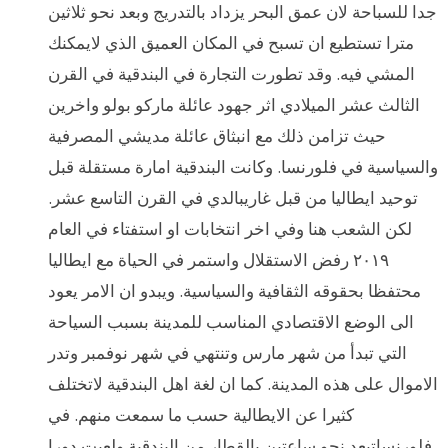
جدا للسباحة لان عمق البحر يزداد بالتدريج وبعد نحو ثلاثين
مترا تستطيع ان تسبح في المكان العميق الذي لايمكنك
المشي فيه. وقد تطورت التجارة في البندقية في القرن
الثالث عشر الميلادي اثر جهود عائلة ماركو بولو واخرين
حيث تزامن ذلك مع انبثاق عائلة مديشي المصرفية
والسياسية في فلورنسا. وكانت البندقية امارة مستقلة قبل
توحيد ايطاليا من قبل غاريبالدي في القرن التاسع عشر.
لكن الشعب هنا وفي اخر انتخابات او استفتاء في العام
٢٠١٩ رفض الاستقلال واستمر في الحياة مع ايطاليا
محتفظا بحقوقه الثقافية والسياسية. ويبدو ان الامر يعود
الى الوضع الاقتصادي المناسب للمدينة بسبب السياحة
التي تبدأ من شهر مارس وتنتهي في شهر نوفمبر وتدر
الاموال على هذه المدينة. كما ان لغة اهل البندقية لاتختلف
كثيرا عن الايطالية حسب ما سمعت منهم. في
فلورنساتبعد نحو ساعتين بالقطار من البندقية ولعبت دورا