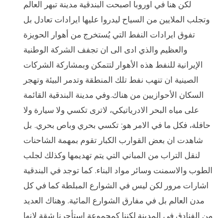
لكن هنا في اوروبا اصبحت البندقية مدينة تبهر العالم
وتجلب الملايين من السياح ليدروا عليها ايرادات تعادل بل
تفوق ايرادات النفط التي يُستخرج من أهوار الحويزة
والعظيم والذي ادى الى ان تجفف الشركة الوطنية
الإيرانية للنفط هذه الأهوار لتتمكن وبمشاركة الشركات
الصينية ان تنهب نفط تلك المنطقة وتدمر البيئة وتهجر
السكان الأحوازيين من هناك.وفي مدينة البندقية القائمة
على مياه البحر الادرياتيكي، لاترى تكسي ولا سيارة ولا
حافلة، فكل ما في الامر هو: تكسي بحري وباص بحري. بل
شاهدت ان بعض القوارب الكبار تقوم بمهمة الشاحنات
لنقل التراب من المباني التي يتم تهديمها وكذلك لجلب
الطوب والاسمنت وسائر مواد البناء. كما توجد في البندقية
اشارات مرور لكن ليس في الشوارع المبلطة كما في كل
مدن العالم بل في مفارق الشوارع المائية. وهناك العديد
من الفنادق في المدينة لكننا كمجموعة استأجرنا شقة لانها