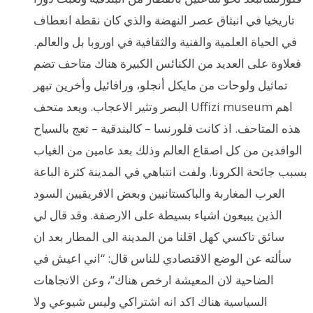
تاريخيا في انبثاق عصر النهضة والذي كان نقطة انعطاف
في الحياة العلمية والفنية والثقافية في اوروبا بل والعالم.
فعلاوة على العديد من الكنائس الكبيرة هناك متاحف تضم
تماثيل ولوحات من مايكل أنجلو، ورافائيل وأخرين تبهر
البصر وتثير الاعجاب. ويعد متحف Uffizi museum اهم
هذه المتاحف. اذ كانت فلورنسا – كالبندقية – تعج بالسياح
الوافدين من كل اصقاع العالم وذلك بعد عامين من الغياب
بسبب جائحة الكرونا. ولفت انتباهي في المدينة كثرة الباعة
العرب المغاربة والباكستانيين وبعض الافريقيين السود
الذين يبيعون اشياء بسيطة على الارصفة. وقد قال لي
سائق تاكسي كهل اقلنا من المدينة الى المطار بعد ان
سألته عن الوضع الاقتصادي للناس قال: “اني اعيش في
الضاحية لان المعيشة ارخص هناك”، وعن الاتجاهات
السياسية هناك اكد انه اشتراكي وليس شيوعي ولا