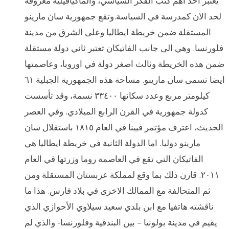
يعتبر احد اهم كتب الفكر السياسي، والماكيافيلية معروفة
لحد الان كمدرسة في السياسة.وتقع جمهورية سان مارينو
المستقلة ضمن خريطة ايطاليا وعلى الشرق من مدينة
فلورنسا. وهي الى جانب الفاتيكان تعتبر ثاني دولة مستقلة
ضمن هذه الخريطة وثالث اصغر دولة في اوروبا، وعاصمتها
ايضا تسمى سان مارينو. مساحة هذه الجمهورية الجبلية ٦١
كيلومتر مربع وعدد سكانها ٣٣٤٠٠ نسمة، وقد تأسست
كدولة جمهورية في القرن الرابع الميلادي. وفي العصر
الحديث، اعترف مؤتمر فيينا في العام ١٨١٥ باستقلال سان
مارينو دوليا. اما الدولة الثانية في خريطة ايطاليا هي
الفاتيكان التي تقع في العاصمة روما وزرتها في العام
٢٠١١. قارن ذلك بما وقع لمملكة عربستان المستقلة ومن
ثم المتحالفة مع الممالك الاخرى في بلاد فارس. هذا ما
ناقشته هاتفيا مع ابن بلدي سعيد سيلاوي الأحوازي الذي
يقيم في مدينة بولونيا – بين البندقية وفلورنسا- والذي لم