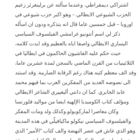
اشتراكي ديمقراطي. وعندما سألته عن برلينغرئر زعيم
الحزب الشيوعي الايطالي – وهو اكبر حزب شيوعي في
اوروبا – قبل خمسين عاما قال انه يتذكره ودون ان اسأله
ذكر لي اسم أنتونيو غرامشي الفيلسوف السياسي
اليساري الايطالي واصفا اياه بالعظيم وقد ايدت كلامه،
حيث حكم عليه الفاشيون الحاكمون في ايطاليا في
الثلاثينيات من القرن الماضي بالسجن لمدة عشرين عاما،
وقد الف معظم كتبه هناك رغم الرقابة الصارمة. وقد استند
الى نصوصه العديد من المفكرين العرب بما فيهم محمد
عابد الجابري. كما ان دانتي أليغييري الشاعر الايطالي
ومؤلف كتاب الكوميديا الإلهية ايضا من مواليد فلورنسا
وكان معاصرا لماركوبولو.وكذلك ولد ومات المفكر
والفيلسوف السياسي نيكولو ماكيافيلّي في هذه المدينة
وهو الذي عاش في عصر النهضة والف كتاب “الأمير” الذي