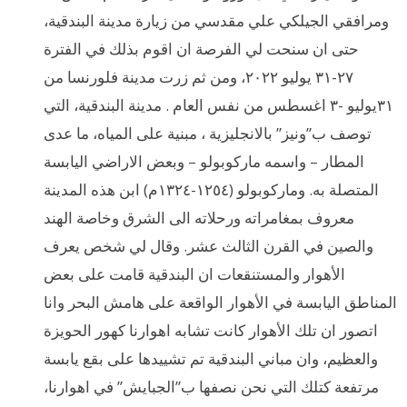
ومرافقي الجيلكي علي مقدسي من زيارة مدينة البندقية،
حتى ان سنحت لي الفرصة ان اقوم بذلك في الفترة
٢٧-٣١ يوليو ٢٠٢٢، ومن ثم زرت مدينة فلورنسا من
٣١يوليو -٣ اغسطس من نفس العام . مدينة البندقية، التي
توصف ب”ونيز” بالانجليزية ، مبنية على المياه، ما عدى
المطار – واسمه ماركوبولو – وبعض الاراضي اليابسة
المتصلة به. وماركوبولو (١٢٥٤-١٣٢٤م) ابن هذه المدينة
معروف بمغامراته ورحلاته الى الشرق وخاصة الهند
والصين في القرن الثالث عشر. وقال لي شخص يعرف
الأهوار والمستنقعات ان البندقية قامت على بعض
المناطق اليابسة في الأهوار الواقعة على هامش البحر وانا
اتصور ان تلك الأهوار كانت تشابه اهوارنا كهور الحويزة
والعظيم، وان مباني البندقية تم تشييدها على بقع يابسة
مرتفعة كتلك التي نحن نصفها ب”الجبايش” في اهوارنا،