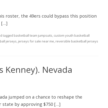
is roster, the 49ers could bypass this position
 […]
d tagged
basketball team jumpsuits
,
custom youth basketball
all jerseys
,
jerseys for sale near me
,
reversible basketball jerseys
s Kenney). Nevada
vada jumped on a chance to reshape the
r state by approving $750 […]