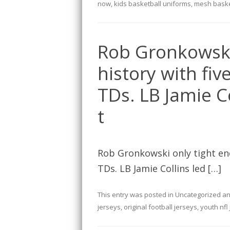
now
,
kids basketball uniforms
,
mesh baske
Rob Gronkowski 
history with fiv
TDs. LB Jamie C
t
Rob Gronkowski only tight end
TDs. LB Jamie Collins led […]
This entry was posted in
Uncategorized
an
jerseys
,
original football jerseys
,
youth nfl