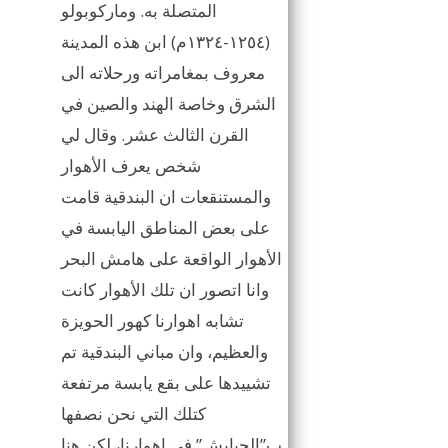
المتصلة به. وماركوبولو
(١٢٥٤-١٣٢٤م) ابن هذه المدينة
معروف بمغامراته ورحلاته الى
الشرق وخاصة الهند والصين في
القرن الثالث عشر. وقال لي
شخص يعرف الأهوار
والمستنقعات ان البندقية قامت
على بعض المناطق اليابسة في
الأهوار الواقعة على هامش البحر
وانا اتصور ان تلك الأهوار كانت
تشابه اهوارنا كهور الحويزة
والعظيم، وان مباني البندقية تم
تشييدها على بقع يابسة مرتفعة
كتلك التي نحن نصفها
ب”الجبايش” في اهوارنا، لكن هنا