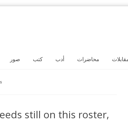
Skip to content
قابلات
محاضرات
أدب
كتب
صور
S
ds still on this roster,