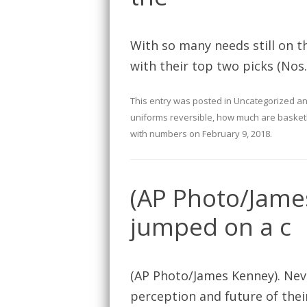
With so many needs still on th
with their top two picks (Nos.
This entry was posted in
Uncategorized
an
uniforms reversible
,
how much are basketb
with numbers
on
February 9, 2018
.
(AP Photo/Jame
jumped on a c
(AP Photo/James Kenney). Ne
perception and future of thei