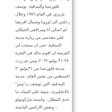
فلورنسا والبندقية- يوسف
عزيزي: في العام ١٩٧٦ وخلال
رحلتي الى اوروبا وشمال افريقيا
لم اتمكن انا ومرافقي الجيلكي
علي مقدسي من زيارة مدينة
البندقية، حتى ان سنحت لي
الفرصة ان اقوم بذلك في الفترة
٢٧-٣١ يوليو ٢٠٢٢، ومن ثم زرت
مدينة فلورنسا من ٣١يوليو -٣
اغسطس من نفس العام . مدينة
البندقية، التي توصف ب”ونيز”
بالانجليزية ، مبنية على المياه، ما
عدى المطار – واسمه ماركوبولو
– وبعض الاراضي اليابسة