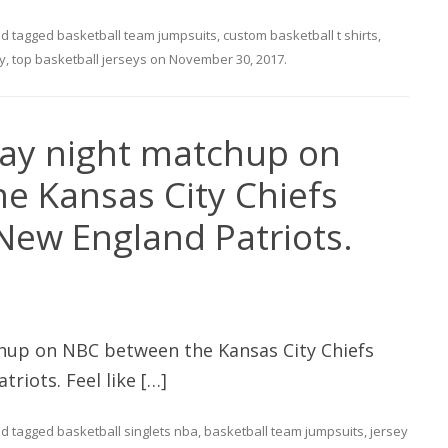
d tagged
basketball team jumpsuits
,
custom basketball t shirts
,
ey
,
top basketball jerseys
on
November 30, 2017
.
day night matchup on
e Kansas City Chiefs
ew England Patriots.
hup on NBC between the Kansas City Chiefs
iots. Feel like […]
d tagged
basketball singlets nba
,
basketball team jumpsuits
,
jersey