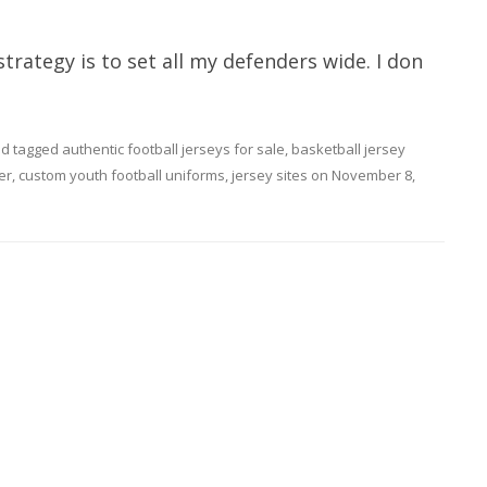
trategy is to set all my defenders wide. I don
d tagged
authentic football jerseys for sale
,
basketball jersey
er
,
custom youth football uniforms
,
jersey sites
on
November 8,