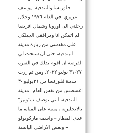
فلورنسا والبندقية- يوسف
عزيزي: في العام ١٩٧٦ وخلال
رحلتي الى اوروبا وشمال افريقيا
لم اتمكن انا ومرافقي الجيلكي
علي مقدسي من زيارة مدينة
البندقية، حتى ان سنحت لي
الفرصة ان اقوم بذلك في الفترة
٢٧-٣١ يوليو ٢٠٢٢، ومن ثم زرت
مدينة فلورنسا من ٣١يوليو -٣
اغسطس من نفس العام . مدينة
البندقية، التي توصف ب”ونيز”
بالانجليزية ، مبنية على المياه، ما
عدى المطار – واسمه ماركوبولو
– وبعض الاراضي اليابسة