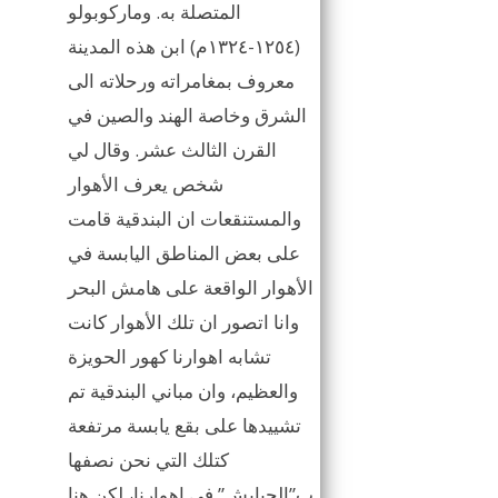
المتصلة به. وماركوبولو
(١٢٥٤-١٣٢٤م) ابن هذه المدينة
معروف بمغامراته ورحلاته الى
الشرق وخاصة الهند والصين في
القرن الثالث عشر. وقال لي
شخص يعرف الأهوار
والمستنقعات ان البندقية قامت
على بعض المناطق اليابسة في
الأهوار الواقعة على هامش البحر
وانا اتصور ان تلك الأهوار كانت
تشابه اهوارنا كهور الحويزة
والعظيم، وان مباني البندقية تم
تشييدها على بقع يابسة مرتفعة
كتلك التي نحن نصفها
ب”الجبايش” في اهوارنا، لكن هنا