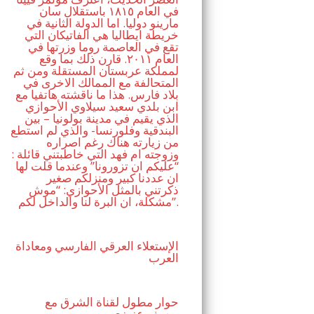
في العام ١٨١٥ باستقلال سان
مارينو دوليا. اما الدولة الثانية في
خريطة ايطاليا هي الفاتيكان التي
تقع في العاصمة روما وزرتها في
العام ٢٠١١. قارن ذلك بما وقع
لمملكة عربستان المستقلة ومن ثم
المتحالفة مع الممالك الاخرى في
بلاد فارس. هذا ما ناقشته هاتفيا مع
ابن بلدي سعيد سيلاوي الأحوازي
الذي يقيم في مدينة بولونيا – بين
البندقية وفلورنسا- والذي لم استطع
من زيارته هناك رغم اصراره
وزوجته ام فهد التي خاطبتني قائلة :
“عليكم ان تزورونا” وعندما قلت لها
ان عددنا كبير ومنزلكم صغير
ذكرتني بالمثل الأحوازي: “موش
مشكلة، ان البرة لنا والداخل لكم”.
الإستعلاء العرقي الفارسي ومعاداة
العرب
حوار مطول لقناة الشرق مع
يوسف عزيزي