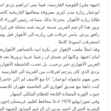
(جبهة ملي) القومية الفارسية، فيما تبنى ابراهيم يزدي ا
ابوعمار زيارة مدن كبرى معروفة بمعالمها التاريخية كا
طالبا زيارة الأهواز، محرجا بذلك مساعد رئيس الوزراء ا
يزور هذا الزعيم العربي مدينة عربية شبه محتلة في إيرا
رافق يزدي، ياسر عرفات في زيارته الى الأهواز قبل يوم م
استغرقت اسبوعا كاملا.
وقد امتلأ ملعب الإهواز عن بكرة ابيه بالجماهير الأهوازي
امام اعينها، وكانها لم تصدق ان زعيما عربيا يزورها بع
العربي الأهوازي خير ترحيب، بل تحدت الناشطة الأهوازية 
يزدي الذي كان يترجم لعرفات من العربية الى الفارسية مع
نحن نفهم مايقوله ابوعمار”. انا مع الأسف لم اكن حاضرا
كنت ذاهبا مع صديق أهوازي الى العاصمة طهران للانضم
جيوب الثورة المضادة التابعة للنظام الملكي المنهار.
وفي تموز/يوليو 1979 ادعا محافظ اقليم عربست
البحرية الجنرال احمد مدني ان الزعيم السابق للجبهة ال