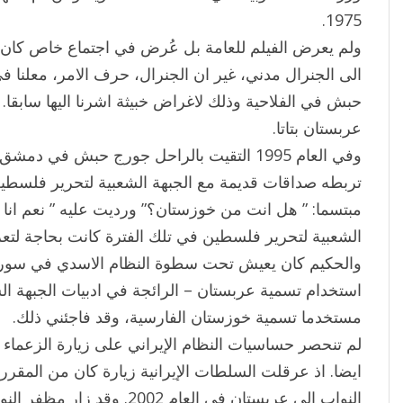
1975.
ولم يعرض الفيلم للعامة بل عُرض في اجتماع خاص كان ف
الى الجنرال مدني، غير ان الجنرال، حرف الامر، معلنا 
حبش في الفلاحية وذلك لاغراض خبيثة اشرنا اليها سابقا. ف
عربستان بتاتا.
وفي العام 1995 التقيت بالراحل جورج حبش في 
تربطه صداقات قديمة مع الجبهة الشعبية لتحرير فلسطين.
مبتسما: ” هل انت من خوزستان؟” ورديت عليه ” نعم انا م
الشعبية لتحرير فلسطين في تلك الفترة كانت بحاجة لتعزيز
والحكيم كان يعيش تحت سطوة النظام الاسدي في سوري
استخدام تسمية عربستان – الرائجة في ادبيات الجبهة ا
مستخدما تسمية خوزستان الفارسية، وقد فاجئني ذلك.
لم تنحصر حساسيات النظام الإيراني على زيارة الزعماء ا
ايضا. اذ عرقلت السلطات الإيرانية زيارة كان من المقرر
النواب الى عربستان في العام 02