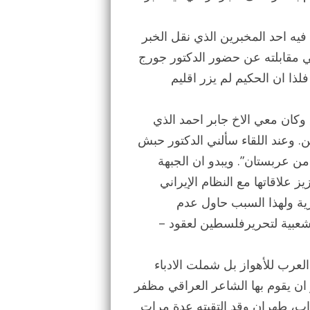
يه احد المخبرين الذي نقل الخبر
في مقابلته عن حضور الدكتور جورج
لذا ان الحكيم لم يزر اقليم
دمشق وكان معي الاخ جابر احمد الذي
 وعند اللقاء سألني الدكتور حبش
ن عربستان”. ويبدو ان الجبهة
 علاقاتها مع النظام الإيراني
ة ولهذا السبب حاول عدم
لشعبية لتحريرفلسطين لعقود –
لعرب للأهواز بل شملت الادباء
 ان يقوم بها الشاعر العراقي مظفر
20. وقد زار مظفر النواب، طهران وقد التقيته عدة مرات