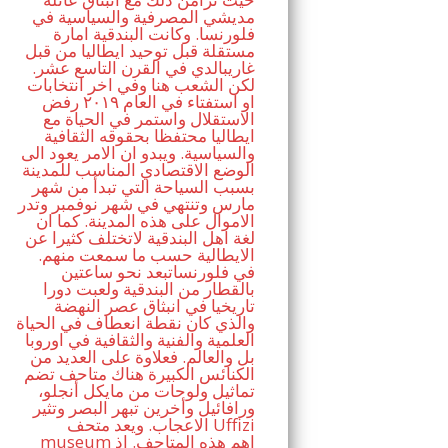
مديشي المصرفية والسياسية في
فلورنسا. وكانت البندقية امارة
مستقلة قبل توحيد ايطاليا من قبل
غاريبالدي في القرن التاسع عشر.
لكن الشعب هنا وفي اخر انتخابات
او استفتاء في العام ٢٠١٩ رفض
الاستقلال واستمر في الحياة مع
ايطاليا محتفظا بحقوقه الثقافية
والسياسية. ويبدو ان الامر يعود الى
الوضع الاقتصادي المناسب للمدينة
بسبب السياحة التي تبدأ من شهر
مارس وتنتهي في شهر نوفمبر وتدر
الاموال على هذه المدينة. كما ان
لغة اهل البندقية لاتختلف كثيرا عن
الايطالية حسب ما سمعت منهم.
في فلورنساتبعد نحو ساعتين
بالقطار من البندقية ولعبت دورا
تاريخيا في انبثاق عصر النهضة
والذي كان نقطة انعطاف في الحياة
العلمية والفنية والثقافية في اوروبا
بل والعالم. فعلاوة على العديد من
الكنائس الكبيرة هناك متاحف تضم
تماثيل ولوحات من مايكل أنجلو،
ورافائيل وأخرين تبهر البصر وتثير
الاعجاب. ويعد متحف Uffizi
museum اهم هذه المتاحف. اذ