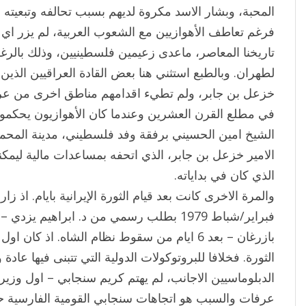
المحبة، وبشار الاسد مكروة لديهم بسبب تحالفه وتبعيته ل
فرغم تعاطف الأهوازيين مع الشعوب العربية، لم يزر اي
تاريخنا المعاصر، ماعدى زعيمين فلسطينيين، وذلك بالرغم
لطهران. وبالطبع استثني هنا بعض القادة العراقيين الذين
خزعل بن جابر، ولم تطيء اقدامهم مناطق اخرى من عربس
في مطلع القرن العشرين وعندما كان الأهوازيون يحكمو
الشيخ امين الحسيني برفقة وفد فلسطيني، مدينة المحمرة
الامير خزعل بن جابر، الذي اتحفه بمساعدات مالية ليم
الذي كان في بداياته.
فبراير/شباط 1979 بطلب رسمي من د. ابراهيم 
بازرغان – بعد 6 ايام من سقوط نظام الشاه. اذ ك
الثورة. فخلافا للبروتوكولات الدولية التي تتبنى فيها عاد
الدبلوماسيين الاجانب، لم يهتم كريم سنجابي – اول وزير خ
عرفات والسبب هو اتجاهات سنجابي القومية الفارسية ح