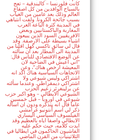
كانت فلورنسا – كالبندقية – تعج
بالسياح الوافدين من كل اصقاع
العالم وذلك بعد عامين من الغياب
بسبب جائحة الكرونا. ولفت انتباهي
في المدينة كثرة الباعة العرب
المغاربة والباكستانيين وبعض
الافريقيين السود الذين يبيعون
اشياء بسيطة على الارصفة. وقد
قال لي سائق تاكسي كهل اقلنا من
المدينة الى المطار بعد ان سألته
عن الوضع الاقتصادي للناس قال:
“اني اعيش في الضاحية لان
المعيشة ارخص هناك”، وعن
الاتجاهات السياسية هناك اكد انه
اشتراكي وليس شيوعي ولا
اشتراكي ديمقراطي. وعندما سألته
عن برلينغرئر زعيم الحزب
الشيوعي الايطالي – وهو اكبر حزب
شيوعي في اوروبا – قبل خمسين
عاما قال انه يتذكره ودون ان اسأله
ذكر لي اسم أنتونيو غرامشي
الفيلسوف السياسي اليساري
الايطالي واصفا اياه بالعظيم وقد
ايدت كلامه، حيث حكم عليه
الفاشيون الحاكمون في ايطاليا في
الثلاثينيات من القرن الماضي