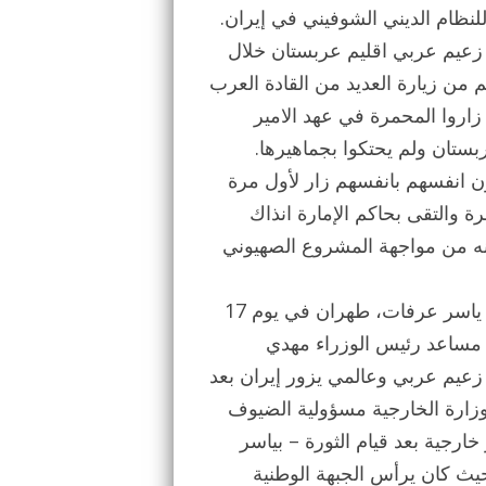
لنظام الديني الشوفيني في إيران.
 زعيم عربي اقليم عربستان خلال
 من زيارة العديد من القادة العرب
 زاروا المحمرة في عهد الامير
تان ولم يحتكوا بجماهيرها.
ن انفسهم بانفسهم زار لأول مرة
 والتقى بحاكم الإمارة انذاك
كنه من مواجهة المشروع الصهيوني
والمرة الاخرى كانت بعد قيام الثورة الإيرانية بايام. اذ زار ياسر عرفات، طهران في يوم 17
يزدي – مساعد رئيس الوزراء مهدي
ان اول زعيم عربي وعالمي يزور إيران بعد
ة وزارة الخارجية مسؤولية الضيوف
ارجية بعد قيام الثورة – بياسر
يث كان يرأس الجبهة الوطنية