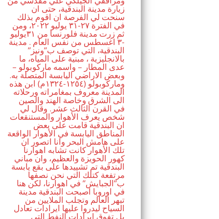
ومرافقي الجيلكي علي مقدسي من
زيارة مدينة البندقية، حتى ان
سنحت لي الفرصة ان اقوم بذلك
في الفترة ٢٧-٣١ يوليو ٢٠٢٢، ومن
ثم زرت مدينة فلورنسا من ٣١يوليو
-٣ اغسطس من نفس العام . مدينة
البندقية، التي توصف ب”ونيز”
بالانجليزية ، مبنية على المياه، ما
عدى المطار – واسمه ماركوبولو –
وبعض الاراضي اليابسة المتصلة به.
وماركوبولو (١٢٥٤-١٣٢٤م) ابن هذه
المدينة معروف بمغامراته ورحلاته
الى الشرق وخاصة الهند والصين
في القرن الثالث عشر. وقال لي
شخص يعرف الأهوار والمستنقعات
ان البندقية قامت على بعض
المناطق اليابسة في الأهوار الواقعة
على هامش البحر وانا اتصور ان
تلك الأهوار كانت تشابه اهوارنا
كهور الحويزة والعظيم، وان مباني
البندقية تم تشييدها على بقع يابسة
مرتفعة كتلك التي نحن نصفها
ب”الجبايش” في اهوارنا، لكن هنا
في اوروبا اصبحت البندقية مدينة
تبهر العالم وتجلب الملايين من
السياح ليدروا عليها ايرادات تعادل
بل تفوق ايرادات النفط التي