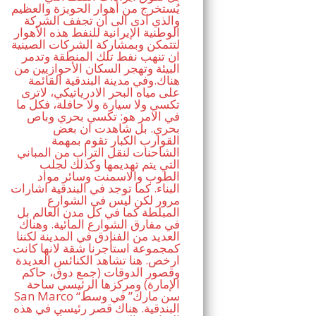
يُستخرج من أهوار الحويزة والعظيم
والذي ادى الى ان تجفف الشركة
الوطنية الإيرانية للنفط هذه الأهوار
لتتمكن وبمشاركة الشركات الصينية
ان تنهب نفط تلك المنطقة وتدمر
البيئة وتهجر السكان الأحوازيين من
هناك.وفي مدينة البندقية القائمة
على مياه البحر الادرياتيكي، لاترى
تكسي ولا سيارة ولا حافلة، فكل ما
في الامر هو: تكسي بحري وباص
بحري. بل شاهدت ان بعض
القوارب الكبار تقوم بمهمة
الشاحنات لنقل التراب من المباني
التي يتم تهديمها وكذلك لجلب
الطوب والاسمنت وسائر مواد
البناء. كما توجد في البندقية اشارات
مرور لكن ليس في الشوارع
المبلطة كما في كل مدن العالم بل
في مفارق الشوارع المائية. وهناك
العديد من الفنادق في المدينة لكننا
كمجموعة استأجرنا شقة لانها كانت
ارخص. هنا تشاهد الكنائس العديدة
وقصور الدوقات (جمع دوق، حاكم
الإمارة) ومركزها الرئيسي ساحة
San Marco “سن مارك” في وسط
البندقية. هناك قصر رئيسي في هذه