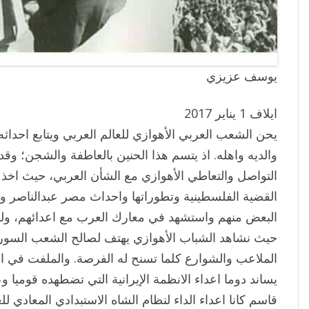
يوسف عزيزي
ايلاف 1 يناير 2017
يحن الشعب العربي الأهوازي للعالم العربي ويتابع احدا
والديه واهله. اذ يتسم هذا الحنين بالعاطفة والشجن؛ وقد
التواصل والتعاطي الأهوازي مع الشأن العربي، حيث اخذ 
القضية الفلسطينية وتطوراتها واحداث مصر عبدالناصر 
البعض منهم واستشهد في معارك العرب مع اعدائهم، ولم 
حيث نشاهد الشباب الأهوازي يهتف لصالح الشعب السور
الملاعب والشوارع كلما تسنح له الفرصة. والملفت في ال
يساند دوما اعداء الانظمة الإيرانية التي تضطهده قوميا و
قاسم كانا اعداء الداء لنظام الشاه الاستبدادي المعادي لل