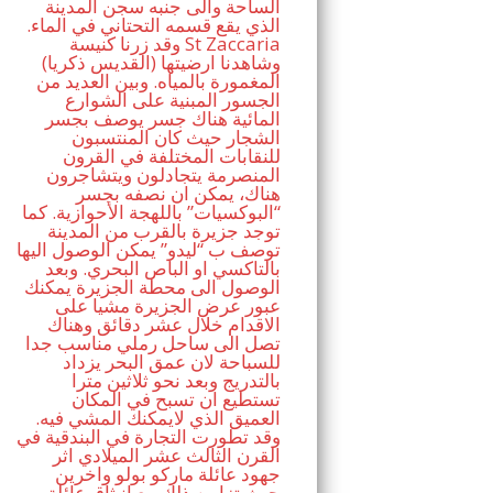
الساحة والى جنبه سجن المدينة
الذي يقع قسمه التحتاني في الماء.
وقد زرنا كنيسة St Zaccaria
(القديس ذكريا) وشاهدنا ارضيتها
المغمورة بالمياه. وبين العديد من
الجسور المبنية على الشوارع
المائية هناك جسر يوصف بجسر
الشجار حيث كان المنتسبون
للنقابات المختلفة في القرون
المنصرمة يتجادلون ويتشاجرون
هناك، يمكن ان نصفه بجسر
“البوكسيات” باللهجة الأحوازية. كما
توجد جزيرة بالقرب من المدينة
توصف ب “ليدو” يمكن الوصول اليها
بالتاكسي او الباص البحري. وبعد
الوصول الى محطة الجزيرة يمكنك
عبور عرض الجزيرة مشيا على
الاقدام خلال عشر دقائق وهناك
تصل الى ساحل رملي مناسب جدا
للسباحة لان عمق البحر يزداد
بالتدريج وبعد نحو ثلاثين مترا
تستطيع ان تسبح في المكان
العميق الذي لايمكنك المشي فيه.
وقد تطورت التجارة في البندقية في
القرن الثالث عشر الميلادي اثر
جهود عائلة ماركو بولو واخرين
حيث تزامن ذلك مع انبثاق عائلة