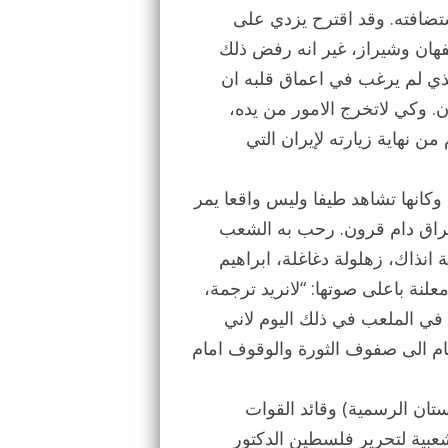
ستضافته. وقد اقترح يزدي على
صفهان وشيراز، غير انه رفض ذلك
لذي لم يرغب في اعماق قلبه ان
ن. وكي لاتخرج الامور من يده،
ن نهاية زيارته لإيران التي
ة وكانها تشاهد طيفا وليس واقعا يمر
د فراق دام قرون. رحب به الشعب
انذاك، زهلولة دغاغلة، ابراهيم
لنة باعلى صوتها: “لانريد ترجمة،
 في الملعب في ذلك اليوم لاني
ام الى صفوف الثورة والوقوف امام
ان (خوزستان الرسمية) وقائد القوات
شعبية لتحرير فلسطين الدكتور