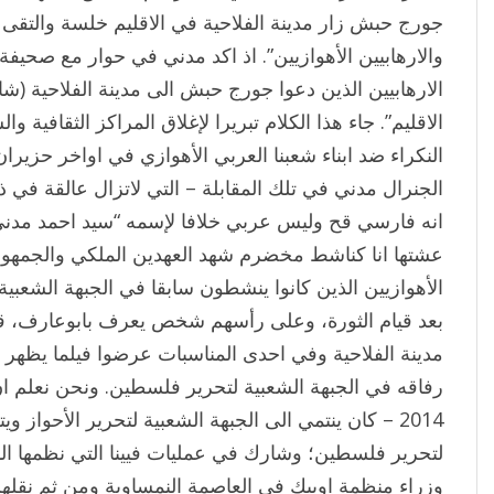
جورج حبش زار مدينة الفلاحية في الاقليم خلسة والتق
والارهابيين الأهوازيين”. اذ اكد مدني في حوار مع صحيفة ” آ
الارهابيين الذين دعوا جورج حبش الى مدينة الفلاحية (ش
الاقليم”. جاء هذا الكلام تبريرا لإغلاق المراكز الثقافية 
الجنرال مدني في تلك المقابلة – التي لاتزال عالقة في ذ
انه فارسي قح وليس عربي خلافا لإسمه “سيد احمد مدني”.
عشتها انا كناشط مخضرم شهد العهدين الملكي والجمهور
الأهوازيين الذين كانوا ينشطون سابقا في الجبهة الشعبية 
بعد قيام الثورة، وعلى رأسهم شخص يعرف بابوعارف، ق
مدينة الفلاحية وفي احدى المناسبات عرضوا فيلما يظهر
رفاقه في الجبهة الشعبية لتحرير فلسطين. ونحن نعلم ا
2014 – كان ينتمي الى الجبهة الشعبية لتحرير الأحواز و
لتحرير فلسطين؛ وشارك في عمليات فيينا التي نظمها الد
وزراء منظمة اوبيك في العاصمة النمساوية ومن ثم نقلهم