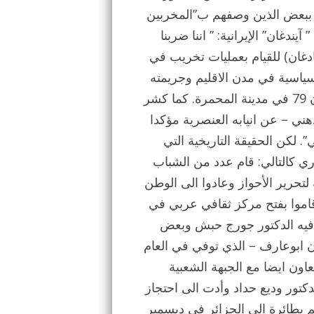
ى ببعض الذين وصفهم ب”المخربين
يندغان” الإيرانية: ” اننا ضربنا
ادغان) للقيام بعمليات تخريب في
والسياسية في مدن الاقليم وجريمته
النكراء ضد ابناء شعبنا العربي الأهوازي في اواخر حزيران 79 في مدينة المحمرة. كما كشر
هني – عن انيابه العنصرية مؤكدا
 لكن الحقيقة التاريخية التي
ي كالتالي: قام عدد من الشباب
لتحرير الأحواز وعادوا الى الوطن
اموا بفتح مركز ثقافي عربي في
 فيه الدكتور جورج حبش وبعض
ن ابوعارف – الذي توفي في العام
يتعاون ايضا مع الجبهة الشعبية
كتور وديع حداد وأدت الى احتجاز
 بطائرة الى الجزائر في ديسمبر