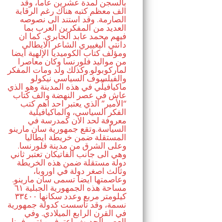
بالسجن لمدة عشرين عاما، وقد
الف معظم كتبه هناك رغم الرقابة
الصارمة. وقد استند الى نصوصه
العديد من المفكرين العرب بما
فيهم محمد عابد الجابري. كما ان
دانتي أليغييري الشاعر الايطالي
ومؤلف كتاب الكوميديا الإلهية ايضا
من مواليد فلورنسا وكان معاصرا
لماركوبولو.وكذلك ولد ومات المفكر
والفيلسوف السياسي نيكولو
ماكيافيلّي في هذه المدينة وهو الذي
عاش في عصر النهضة والف كتاب
“الأمير” الذي يعتبر احد اهم كتب
الفكر السياسي، والماكيافيلية
معروفة لحد الان كمدرسة في
السياسة.وتقع جمهورية سان مارينو
المستقلة ضمن خريطة ايطاليا
وعلى الشرق من مدينة فلورنسا.
وهي الى جانب الفاتيكان تعتبر ثاني
دولة مستقلة ضمن هذه الخريطة
وثالث اصغر دولة في اوروبا،
وعاصمتها ايضا تسمى سان مارينو.
مساحة هذه الجمهورية الجبلية ٦١
كيلومتر مربع وعدد سكانها ٣٣٤٠٠
نسمة، وقد تأسست كدولة جمهورية
في القرن الرابع الميلادي. وفي
العصر الحديث، اعترف مؤتمر فيينا