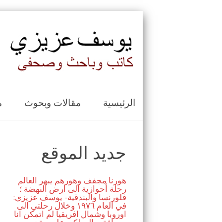
الرئيسية
مقالات وبحوث
م
جديد الموقع
هورنا مجفف وهورهم يبهر العالم
رحلة أحوازية الى ارض النهضة ؛
فلورنسا والبندقية- يوسف عزيزي:
في العام ١٩٧٦ وخلال رحلتي الى
اوروبا وشمال افريقيا لم اتمكن انا