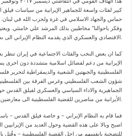
كبير لفئات واسعة للجماهير الإيرانية من سياسات فيلق ا
حماس والجهاد الاسلامي في غزة ولحزب الله في لبنان. ك
وفكر باحوالنا” مخاطبين بذلك المرشد علي خامنئي. ويعتي
الاقتصادي والعسكري الذي يقدمه النظام الإيراني الى نظام بشار الاسد في سورية.
كما ان بعض النخب والفئات الاجتماعية في إيران تنظر ب
الإيرانية من دعم لفصائل اسلامية متشددة دون اخرى يسا
الفلسطينية والجبهتين الشعبية والديمقراطية لتحرير فلس
شؤون الشعب الفلسطيني وغرس الفرقة بين الفلسطينيين
الجماهيرية والاداء السياسي والعسكري لفيلق القدس 
الأيرانية من مناصرين للقضية الفلسطينية الى معارضين لها، إن لم نقل معادين.
فما قام به النظام الإيراني – و خاصة فيلق القدس – باس
اصبح وبالا على هذه القضية وحول العديد من الإيرانيين ا
للتضحية بانفسهم من اجل القضية الفلسطينية – وقُتل ب