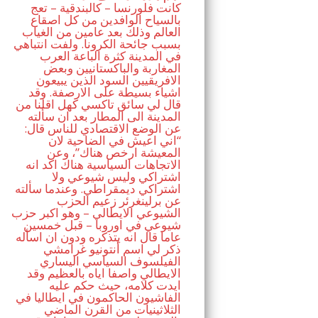
كانت فلورنسا – كالبندقية – تعج
بالسياح الوافدين من كل اصقاع
العالم وذلك بعد عامين من الغياب
بسبب جائحة الكرونا. ولفت انتباهي
في المدينة كثرة الباعة العرب
المغاربة والباكستانيين وبعض
الافريقيين السود الذين يبيعون
اشياء بسيطة على الارصفة. وقد
قال لي سائق تاكسي كهل اقلنا من
المدينة الى المطار بعد ان سألته
عن الوضع الاقتصادي للناس قال:
“اني اعيش في الضاحية لان
المعيشة ارخص هناك”، وعن
الاتجاهات السياسية هناك اكد انه
اشتراكي وليس شيوعي ولا
اشتراكي ديمقراطي. وعندما سألته
عن برلينغرئر زعيم الحزب
الشيوعي الايطالي – وهو اكبر حزب
شيوعي في اوروبا – قبل خمسين
عاما قال انه يتذكره ودون ان اسأله
ذكر لي اسم أنتونيو غرامشي
الفيلسوف السياسي اليساري
الايطالي واصفا اياه بالعظيم وقد
ايدت كلامه، حيث حكم عليه
الفاشيون الحاكمون في ايطاليا في
الثلاثينيات من القرن الماضي