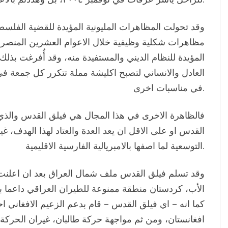
وقد تحولت المظاهرات المليونية المؤيدة للقضية الفلسطين
مظاهرات شكلية وظيفية خلال الاعوام العشرين المنصرمة ل
المؤيدة للنظام الديني والمستفيدة منه، وقد أُفرغت بذل
العادل والانساني لتصبح اكليشة مملة تتكرر كل جمعة 
في مناسبات اخرى.
فالظاهرة الاخرى في هذا المجال هي فيلق القدس والذي
القدس او على الاقل ان يعد العدة والعتاد لهذا الهدف، غي
التوسعية لما اصفها بالامبريالية الفارسية الاقليمية.
وقد تسلم فيلق القدس ملف شمال العراق بعد ان اعلنت
الأب، كردستان منطقة ممنوعة للطيران العراقي داعما 
كما انه – اي فيلق القدس – قام بدعم الزعيم الافغاني
افغانستان، ومن ثم مواجهة حركة طالبان، غيران الحرك