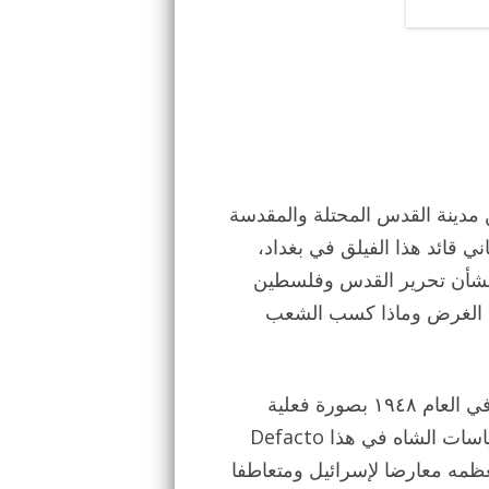
 مدينة القدس المحتلة والمقدسة
ي قائد هذا الفيلق في بغداد،
ي بشأن تحرير القدس وفلسطين
ا الغرض وماذا كسب الشعب
فرغم اعتراف شاه إيران السابق باسرائيل بعد تأسيسها في العام ١٩٤٨ بصورة فعلية
Defacto غير ان محمد مصدق رئيس وزراء إيران انذاك عارض سياسات الشاه في هذا
ظمه معارضا لإسرائيل ومتعاطفا