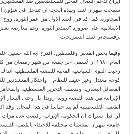
سمحت طهران لنف وبهذه الحجة ان تتدخل في شؤون الد
المجاورة. كما اكد في العقد الاول من عمر الثورة، روح
الاسلامية على ضرورة “تصدير الثورة” رغم معارضة بعض
رفسنجاني لتلك التصريحات.
وفيما يخص القدس وفلسطين، اقترح اية الله حسين علي
العام ١٩٨٠ ان تُسمى اخر جمعة من شهر رمضان من
رحبت القوى السياسية المحبة للقضية الفلسطينية انذاك به
كوجه معتدل وغير عنيف للنظام – واحتكار المتشددين لل
الفصائل اليسارية ومنظمة التحرير الفلسطينية والمجاهرة ب
الإيرانية من هذه القضية رويدا رويدا. بل وحتى اليسار ا
القضية الفلسطينية لم يبد حماسا في هذا المجال. وقد اكد
لي قبل سنوات ان الحكومة الإيرانية رفضت عدة مرات ا
جامعة طهران بمناسبات مختلفة للاحتفاء بالقضية الفلسطين
للراحل ياسر عرفات في نوفمبر ٢٠٠٤، بل وهددتم بالاعتقال اذا قاموا بذلك.