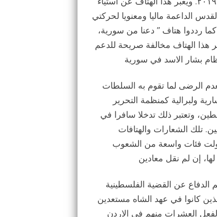
هذا الهتاف القومي في انتفاضتي ديسمبر ٢٠١٧ ونوفمبر ٢٠١٩. ويعبر هذا الهتاف عن استياء
لقدس الداعمة ماليا ومعنويا لحركتي
ما رددوا هتاف ” دعنا من سورية،
ر هذا الهتاف مخالفة صريحة للدعم
عدم الرضى لما تقوم به السلطات
رية ولبرالية كمنظمة التحرير
طين، وتعتبر ذلك تدخلا سافرا في
. تلك الشعارات والهتافات
حولت فئات واسعة من الشعوب
م الدفاع عن القضية الفلسطينية
لذين كانوا في عهد الشاه مستعدين
الفعل العشرات منهم في الاردن