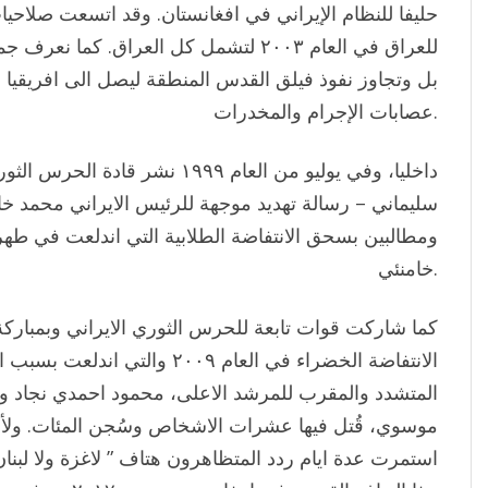
حليفا للنظام الإيراني في افغانستان. وقد اتسعت صلاحيات
للعراق في العام ٢٠٠٣ لتشمل كل العراق. كم
بل وتجاوز نفوذ فيلق القدس المنطقة ليصل الى افريقيا وام
عصابات الإجرام والمخدرات.
داخليا، وفي يوليو من العام ١٩٩٩ نشر
سليماني – رسالة تهديد موجهة للرئيس الايراني محمد خا
ومطالبين بسحق الانتفاضة الطلابية التي اندلعت في طه
خامنئي.
كما شاركت قوات تابعة للحرس الثوري الايراني وبمبار
الانتفاضة الخضراء في العام ٢٠٠٩ و
المتشدد والمقرب للمرشد الاعلى، محمود احمدي نجاد
موسوي، قُتل فيها عشرات الاشخاص وسُجن المئات. ولأ
استمرت عدة ايام ردد المتظاهرون هتاف ” لاغزة ولا لبنان