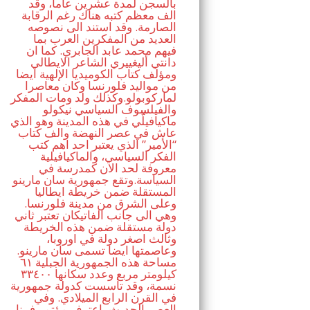
بالسجن لمدة عشرين عاما، وقد
الف معظم كتبه هناك رغم الرقابة
الصارمة. وقد استند الى نصوصه
العديد من المفكرين العرب بما
فيهم محمد عابد الجابري. كما ان
دانتي أليغييري الشاعر الايطالي
ومؤلف كتاب الكوميديا الإلهية ايضا
من مواليد فلورنسا وكان معاصرا
لماركوبولو.وكذلك ولد ومات المفكر
والفيلسوف السياسي نيكولو
ماكيافيلّي في هذه المدينة وهو الذي
عاش في عصر النهضة والف كتاب
“الأمير” الذي يعتبر احد اهم كتب
الفكر السياسي، والماكيافيلية
معروفة لحد الان كمدرسة في
السياسة.وتقع جمهورية سان مارينو
المستقلة ضمن خريطة ايطاليا
وعلى الشرق من مدينة فلورنسا.
وهي الى جانب الفاتيكان تعتبر ثاني
دولة مستقلة ضمن هذه الخريطة
وثالث اصغر دولة في اوروبا،
وعاصمتها ايضا تسمى سان مارينو.
مساحة هذه الجمهورية الجبلية ٦١
كيلومتر مربع وعدد سكانها ٣٣٤٠٠
نسمة، وقد تأسست كدولة جمهورية
في القرن الرابع الميلادي. وفي
العصر الحديث، اعترف مؤتمر فيينا