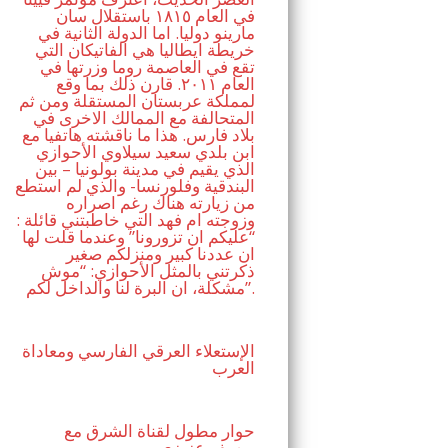
في العام ١٨١٥ باستقلال سان
مارينو دوليا. اما الدولة الثانية في
خريطة ايطاليا هي الفاتيكان التي
تقع في العاصمة روما وزرتها في
العام ٢٠١١. قارن ذلك بما وقع
لمملكة عربستان المستقلة ومن ثم
المتحالفة مع الممالك الاخرى في
بلاد فارس. هذا ما ناقشته هاتفيا مع
ابن بلدي سعيد سيلاوي الأحوازي
الذي يقيم في مدينة بولونيا – بين
البندقية وفلورنسا- والذي لم استطع
من زيارته هناك رغم اصراره
وزوجته ام فهد التي خاطبتني قائلة :
“عليكم ان تزورونا” وعندما قلت لها
ان عددنا كبير ومنزلكم صغير
ذكرتني بالمثل الأحوازي: “موش
مشكلة، ان البرة لنا والداخل لكم”.
الإستعلاء العرقي الفارسي ومعاداة
العرب
حوار مطول لقناة الشرق مع
يوسف عزيزي