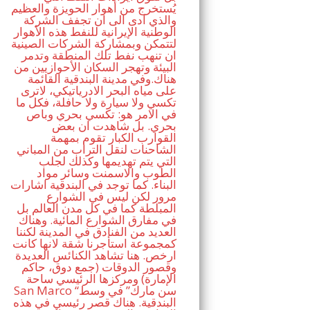
يُستخرج من أهوار الحويزة والعظيم
والذي ادى الى ان تجفف الشركة
الوطنية الإيرانية للنفط هذه الأهوار
لتتمكن وبمشاركة الشركات الصينية
ان تنهب نفط تلك المنطقة وتدمر
البيئة وتهجر السكان الأحوازيين من
هناك.وفي مدينة البندقية القائمة
على مياه البحر الادرياتيكي، لاترى
تكسي ولا سيارة ولا حافلة، فكل ما
في الامر هو: تكسي بحري وباص
بحري. بل شاهدت ان بعض
القوارب الكبار تقوم بمهمة
الشاحنات لنقل التراب من المباني
التي يتم تهديمها وكذلك لجلب
الطوب والاسمنت وسائر مواد
البناء. كما توجد في البندقية اشارات
مرور لكن ليس في الشوارع
المبلطة كما في كل مدن العالم بل
في مفارق الشوارع المائية. وهناك
العديد من الفنادق في المدينة لكننا
كمجموعة استأجرنا شقة لانها كانت
ارخص. هنا تشاهد الكنائس العديدة
وقصور الدوقات (جمع دوق، حاكم
الإمارة) ومركزها الرئيسي ساحة
San Marco “سن مارك” في وسط
البندقية. هناك قصر رئيسي في هذه