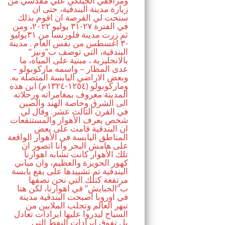
ومرافقي الجيلكي علي مقدسي من
زيارة مدينة البندقية، حتى ان
سنحت لي الفرصة ان اقوم بذلك
في الفترة ٢٧-٣١ يوليو ٢٠٢٢، ومن
ثم زرت مدينة فلورنسا من ٣١يوليو
-٣ اغسطس من نفس العام . مدينة
البندقية، التي توصف ب”ونيز”
بالانجليزية ، مبنية على المياه، ما
عدى المطار – واسمه ماركوبولو –
وبعض الاراضي اليابسة المتصلة به.
وماركوبولو (١٢٥٤-١٣٢٤م) ابن هذه
المدينة معروف بمغامراته ورحلاته
الى الشرق وخاصة الهند والصين
في القرن الثالث عشر. وقال لي
شخص يعرف الأهوار والمستنقعات
ان البندقية قامت على بعض
المناطق اليابسة في الأهوار الواقعة
على هامش البحر وانا اتصور ان
تلك الأهوار كانت تشابه اهوارنا
كهور الحويزة والعظيم، وان مباني
البندقية تم تشييدها على بقع يابسة
مرتفعة كتلك التي نحن نصفها
ب”الجبايش” في اهوارنا، لكن هنا
في اوروبا اصبحت البندقية مدينة
تبهر العالم وتجلب الملايين من
السياح ليدروا عليها ايرادات تعادل
بل تفوق ايرادات النفط التي