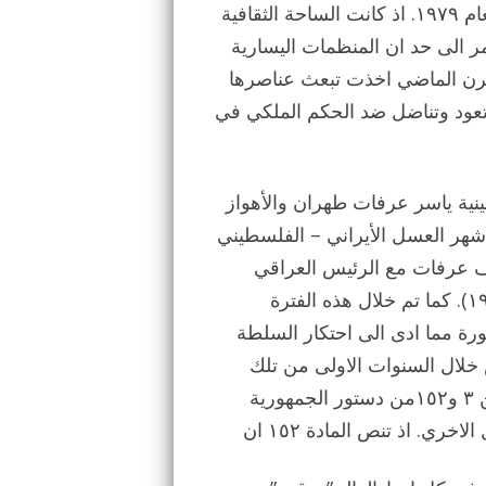
مع الشعب الفلسطيني حتى قيام الثورة الاسلامية في العام ١٩٧٩. اذ كانت الساحة الثقافية
ر الى حد ان المنظمات اليسارية
قرن الماضي اخذت تبعث عناصرها
تعود وتناضل ضد الحكم الملكي في
طينية ياسر عرفات طهران والأهواز
 شهر العسل الأيراني – الفلسطيني
قف عرفات مع الرئيس العراقي
صدام حسين خلال الحرب الإيرانية – العراقية (١٩٨٠-١٩٨٨). كما تم خلال هذه الفترة
رة مما ادى الى احتكار السلطة
خلال السنوات الاولى من تلك
الحرب تنفيذا لما جاء في الدستور الإيراني. وتفتح المادتين ٣ و١٥٢من دستور الجمهورية
ري. اذ تنص المادة ١٥٢ ان