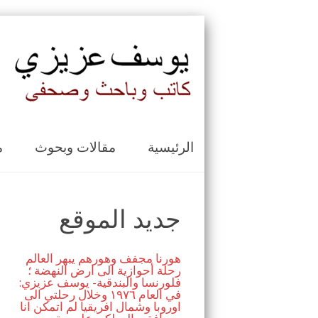
الرئيسية
مقالات وبحوث
م
جديد الموقع
هورنا مجفف وهورهم يبهر العالم
رحلة أحوازية الى ارض النهضة ؛
فلورنسا والبندقية- يوسف عزيزي:
في العام ١٩٧٦ وخلال رحلتي الى
اوروبا وشمال افريقيا لم اتمكن انا