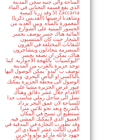
الساحة والى جنبه سجن المدينة
الذي يقع قسمه التحتاني في الماء.
وقد زرنا كنيسة St Zaccaria
(القديس ذكريا) وشاهدنا ارضيتها
المغمورة بالمياه. وبين العديد من
الجسور المبنية على الشوارع
المائية هناك جسر يوصف بجسر
الشجار حيث كان المنتسبون
للنقابات المختلفة في القرون
المنصرمة يتجادلون ويتشاجرون
هناك، يمكن ان نصفه بجسر
“البوكسيات” باللهجة الأحوازية. كما
توجد جزيرة بالقرب من المدينة
توصف ب “ليدو” يمكن الوصول اليها
بالتاكسي او الباص البحري. وبعد
الوصول الى محطة الجزيرة يمكنك
عبور عرض الجزيرة مشيا على
الاقدام خلال عشر دقائق وهناك
تصل الى ساحل رملي مناسب جدا
للسباحة لان عمق البحر يزداد
بالتدريج وبعد نحو ثلاثين مترا
تستطيع ان تسبح في المكان
العميق الذي لايمكنك المشي فيه.
وقد تطورت التجارة في البندقية في
القرن الثالث عشر الميلادي اثر
جهود عائلة ماركو بولو واخرين
حيث تزامن ذلك مع انبثاق عائلة