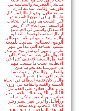
مديشي المصرفية والسياسية في
فلورنسا. وكانت البندقية امارة
مستقلة قبل توحيد ايطاليا من قبل
غاريبالدي في القرن التاسع عشر.
لكن الشعب هنا وفي اخر انتخابات
او استفتاء في العام ٢٠١٩ رفض
الاستقلال واستمر في الحياة مع
ايطاليا محتفظا بحقوقه الثقافية
والسياسية. ويبدو ان الامر يعود الى
الوضع الاقتصادي المناسب للمدينة
بسبب السياحة التي تبدأ من شهر
مارس وتنتهي في شهر نوفمبر وتدر
الاموال على هذه المدينة. كما ان
لغة اهل البندقية لاتختلف كثيرا عن
الايطالية حسب ما سمعت منهم.
في فلورنساتبعد نحو ساعتين
بالقطار من البندقية ولعبت دورا
تاريخيا في انبثاق عصر النهضة
والذي كان نقطة انعطاف في الحياة
العلمية والفنية والثقافية في اوروبا
بل والعالم. فعلاوة على العديد من
الكنائس الكبيرة هناك متاحف تضم
تماثيل ولوحات من مايكل أنجلو،
ورافائيل وأخرين تبهر البصر وتثير
الاعجاب. ويعد متحف Uffizi
museum اهم هذه المتاحف. اذ