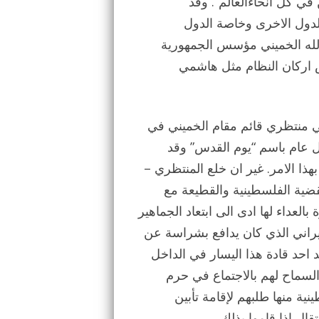
” ايران تدعم النضال المحق للمستضعفين ضد المستكبرين في كل انحاءالعالم”. وقد
ول الاخرى وخاصة الدول
 الله الخميني مؤسس الجمهورية
 اركان النظام مثل هاشمي
 منتظري قائم مقام الخميني في
 كل عام باسم “يوم القدس” وقد
ذا الامر. غير ان خلع المنتظري –
قضية الفلسطينية والقطيعة مع
العداء لها ادى الى ابتعاد الجماهير
لإيراني الذي كان يدافع بشراسة عن
 احد قادة هذا اليسار في الداخل
لسماح لهم بالاجتماع في حرم
ية منها طلبهم لإقامة تأبين