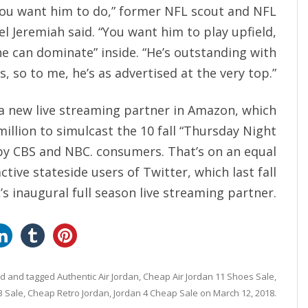
you want him to do,” former NFL scout and NFL
l Jeremiah said. “You want him to play upfield,
 he can dominate” inside. “He’s outstanding with
s, so to me, he’s as advertised at the very top.”
a new live streaming partner in Amazon, which
illion to simulcast the 10 fall “Thursday Night
by CBS and NBC. consumers. That’s on an equal
tive stateside users of Twitter, which last fall
 inaugural full season live streaming partner.
ed
and tagged
Authentic Air Jordan
,
Cheap Air Jordan 11 Shoes Sale
,
3 Sale
,
Cheap Retro Jordan
,
Jordan 4 Cheap Sale
on
March 12, 2018
.