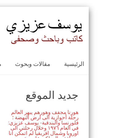
الرئيسية
مقالات وبحوث
م
جديد الموقع
هورنا مجفف وهورهم يبهر العالم
رحلة أحوازية الى ارض النهضة ؛
فلورنسا والبندقية- يوسف عزيزي:
في العام ١٩٧٦ وخلال رحلتي الى
اوروبا وشمال افريقيا لم اتمكن انا