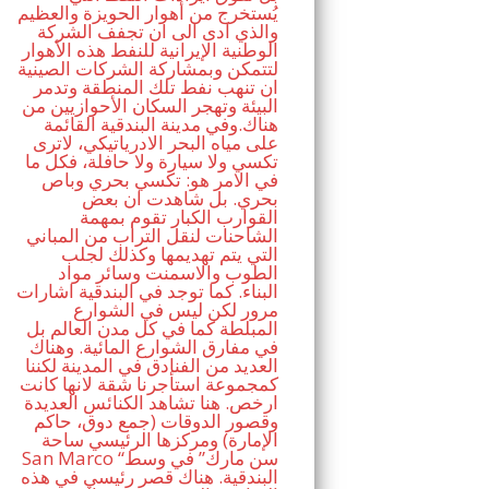
يُستخرج من أهوار الحويزة والعظيم
والذي ادى الى ان تجفف الشركة
الوطنية الإيرانية للنفط هذه الأهوار
لتتمكن وبمشاركة الشركات الصينية
ان تنهب نفط تلك المنطقة وتدمر
البيئة وتهجر السكان الأحوازيين من
هناك.وفي مدينة البندقية القائمة
على مياه البحر الادرياتيكي، لاترى
تكسي ولا سيارة ولا حافلة، فكل ما
في الامر هو: تكسي بحري وباص
بحري. بل شاهدت ان بعض
القوارب الكبار تقوم بمهمة
الشاحنات لنقل التراب من المباني
التي يتم تهديمها وكذلك لجلب
الطوب والاسمنت وسائر مواد
البناء. كما توجد في البندقية اشارات
مرور لكن ليس في الشوارع
المبلطة كما في كل مدن العالم بل
في مفارق الشوارع المائية. وهناك
العديد من الفنادق في المدينة لكننا
كمجموعة استأجرنا شقة لانها كانت
ارخص. هنا تشاهد الكنائس العديدة
وقصور الدوقات (جمع دوق، حاكم
الإمارة) ومركزها الرئيسي ساحة
San Marco “سن مارك” في وسط
البندقية. هناك قصر رئيسي في هذه