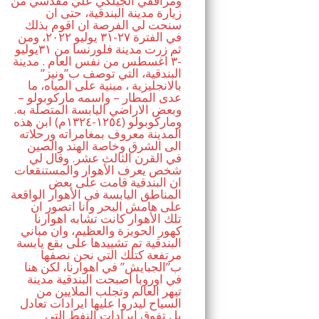
ومرافقي الجيلكي علي مقدسي من
زيارة مدينة البندقية، حتى ان
سنحت لي الفرصة ان اقوم بذلك
في الفترة ٢٧-٣١ يوليو ٢٠٢٢، ومن
ثم زرت مدينة فلورنسا من ٣١يوليو
-٣ اغسطس من نفس العام . مدينة
البندقية، التي توصف ب”ونيز”
بالانجليزية ، مبنية على المياه، ما
عدى المطار – واسمه ماركوبولو –
وبعض الاراضي اليابسة المتصلة به.
وماركوبولو (١٢٥٤-١٣٢٤م) ابن هذه
المدينة معروف بمغامراته ورحلاته
الى الشرق وخاصة الهند والصين
في القرن الثالث عشر. وقال لي
شخص يعرف الأهوار والمستنقعات
ان البندقية قامت على بعض
المناطق اليابسة في الأهوار الواقعة
على هامش البحر وانا اتصور ان
تلك الأهوار كانت تشابه اهوارنا
كهور الحويزة والعظيم، وان مباني
البندقية تم تشييدها على بقع يابسة
مرتفعة كتلك التي نحن نصفها
ب”الجبايش” في اهوارنا، لكن هنا
في اوروبا اصبحت البندقية مدينة
تبهر العالم وتجلب الملايين من
السياح ليدروا عليها ايرادات تعادل
بل تفوق ايرادات النفط التي