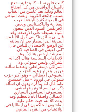
كانت فلورنسا – كالبندقية – تعج
بالسياح الوافدين من كل اصقاع
العالم وذلك بعد عامين من الغياب
بسبب جائحة الكرونا. ولفت انتباهي
في المدينة كثرة الباعة العرب
المغاربة والباكستانيين وبعض
الافريقيين السود الذين يبيعون
اشياء بسيطة على الارصفة. وقد
قال لي سائق تاكسي كهل اقلنا من
المدينة الى المطار بعد ان سألته
عن الوضع الاقتصادي للناس قال:
“اني اعيش في الضاحية لان
المعيشة ارخص هناك”، وعن
الاتجاهات السياسية هناك اكد انه
اشتراكي وليس شيوعي ولا
اشتراكي ديمقراطي. وعندما سألته
عن برلينغرئر زعيم الحزب
الشيوعي الايطالي – وهو اكبر حزب
شيوعي في اوروبا – قبل خمسين
عاما قال انه يتذكره ودون ان اسأله
ذكر لي اسم أنتونيو غرامشي
الفيلسوف السياسي اليساري
الايطالي واصفا اياه بالعظيم وقد
ايدت كلامه، حيث حكم عليه
الفاشيون الحاكمون في ايطاليا في
الثلاثينيات من القرن الماضي