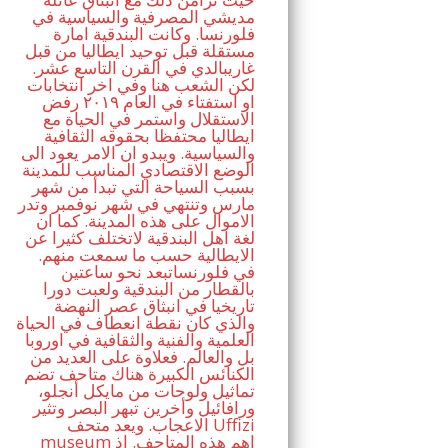
مديشي المصرفية والسياسية في
فلورنسا. وكانت البندقية امارة
مستقلة قبل توحيد ايطاليا من قبل
غاريبالدي في القرن التاسع عشر.
لكن الشعب هنا وفي اخر انتخابات
او استفتاء في العام ٢٠١٩ رفض
الاستقلال واستمر في الحياة مع
ايطاليا محتفظا بحقوقه الثقافية
والسياسية. ويبدو ان الامر يعود الى
الوضع الاقتصادي المناسب للمدينة
بسبب السياحة التي تبدأ من شهر
مارس وتنتهي في شهر نوفمبر وتدر
الاموال على هذه المدينة. كما ان
لغة اهل البندقية لاتختلف كثيرا عن
الايطالية حسب ما سمعت منهم.
في فلورنساتبعد نحو ساعتين
بالقطار من البندقية ولعبت دورا
تاريخيا في انبثاق عصر النهضة
والذي كان نقطة انعطاف في الحياة
العلمية والفنية والثقافية في اوروبا
بل والعالم. فعلاوة على العديد من
الكنائس الكبيرة هناك متاحف تضم
تماثيل ولوحات من مايكل أنجلو،
ورافائيل وأخرين تبهر البصر وتثير
الاعجاب. ويعد متحف Uffizi
museum اهم هذه المتاحف. اذ