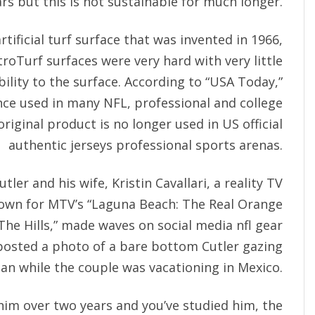
rs but this is not sustainable for much longer.
rtificial turf surface that was invented in 1966,
roTurf surfaces were very hard with very little
bility to the surface. According to “USA Today,”
ce used in many NFL, professional and college
riginal product is no longer used in US official
authentic jerseys professional sports arenas.
tler and his wife, Kristin Cavallari, a reality TV
nown for MTV’s “Laguna Beach: The Real Orange
“The Hills,” made waves on social media nfl gear
posted a photo of a bare bottom Cutler gazing
ean while the couple was vacationing in Mexico.
im over two years and you’ve studied him, the