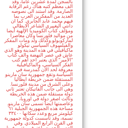
بالسجن لمدة عشرين عاما، وقد
الف معظم كتبه هناك رغم الرقابة
الصارمة. وقد استند الى نصوصه
العديد من المفكرين العرب بما
فيهم محمد عابد الجابري. كما ان
دانتي أليغييري الشاعر الايطالي
ومؤلف كتاب الكوميديا الإلهية ايضا
من مواليد فلورنسا وكان معاصرا
لماركوبولو.وكذلك ولد ومات المفكر
والفيلسوف السياسي نيكولو
ماكيافيلّي في هذه المدينة وهو الذي
عاش في عصر النهضة والف كتاب
“الأمير” الذي يعتبر احد اهم كتب
الفكر السياسي، والماكيافيلية
معروفة لحد الان كمدرسة في
السياسة.وتقع جمهورية سان مارينو
المستقلة ضمن خريطة ايطاليا
وعلى الشرق من مدينة فلورنسا.
وهي الى جانب الفاتيكان تعتبر ثاني
دولة مستقلة ضمن هذه الخريطة
وثالث اصغر دولة في اوروبا،
وعاصمتها ايضا تسمى سان مارينو.
مساحة هذه الجمهورية الجبلية ٦١
كيلومتر مربع وعدد سكانها ٣٣٤٠٠
نسمة، وقد تأسست كدولة جمهورية
في القرن الرابع الميلادي. وفي
العصر الحديث، اعترف مؤتمر فيينا