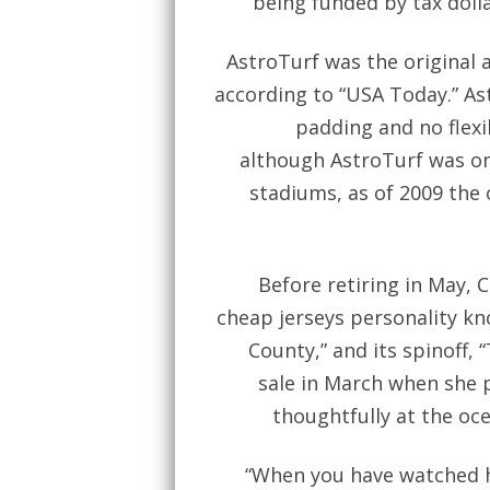
being funded by tax dolla
AstroTurf was the original a
according to “USA Today.” Ast
padding and no flexi
although AstroTurf was on
stadiums, as of 2009 the o
Before retiring in May, Cu
cheap jerseys personality k
County,” and its spinoff, 
sale in March when she 
thoughtfully at the oc
“When you have watched h