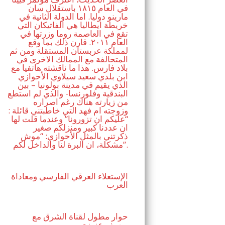
في العام ١٨١٥ باستقلال سان
مارينو دوليا. اما الدولة الثانية في
خريطة ايطاليا هي الفاتيكان التي
تقع في العاصمة روما وزرتها في
العام ٢٠١١. قارن ذلك بما وقع
لمملكة عربستان المستقلة ومن ثم
المتحالفة مع الممالك الاخرى في
بلاد فارس. هذا ما ناقشته هاتفيا مع
ابن بلدي سعيد سيلاوي الأحوازي
الذي يقيم في مدينة بولونيا – بين
البندقية وفلورنسا- والذي لم استطع
من زيارته هناك رغم اصراره
وزوجته ام فهد التي خاطبتني قائلة :
“عليكم ان تزورونا” وعندما قلت لها
ان عددنا كبير ومنزلكم صغير
ذكرتني بالمثل الأحوازي: “موش
مشكلة، ان البرة لنا والداخل لكم”.
الإستعلاء العرقي الفارسي ومعاداة
العرب
حوار مطول لقناة الشرق مع
يوسف عزيزي