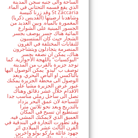
الساحة والى جنبه سجن المدينة
الذي يقع قسمه التحتاني في الماء.
وقد زرنا كنيسة St Zaccaria
(القديس ذكريا) وشاهدنا ارضيتها
المغمورة بالمياه. وبين العديد من
الجسور المبنية على الشوارع
المائية هناك جسر يوصف بجسر
الشجار حيث كان المنتسبون
للنقابات المختلفة في القرون
المنصرمة يتجادلون ويتشاجرون
هناك، يمكن ان نصفه بجسر
“البوكسيات” باللهجة الأحوازية. كما
توجد جزيرة بالقرب من المدينة
توصف ب “ليدو” يمكن الوصول اليها
بالتاكسي او الباص البحري. وبعد
الوصول الى محطة الجزيرة يمكنك
عبور عرض الجزيرة مشيا على
الاقدام خلال عشر دقائق وهناك
تصل الى ساحل رملي مناسب جدا
للسباحة لان عمق البحر يزداد
بالتدريج وبعد نحو ثلاثين مترا
تستطيع ان تسبح في المكان
العميق الذي لايمكنك المشي فيه.
وقد تطورت التجارة في البندقية في
القرن الثالث عشر الميلادي اثر
جهود عائلة ماركو بولو واخرين
حيث تزامن ذلك مع انبثاق عائلة