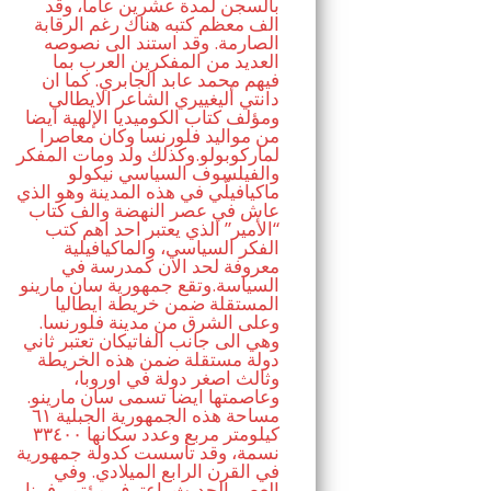
بالسجن لمدة عشرين عاما، وقد
الف معظم كتبه هناك رغم الرقابة
الصارمة. وقد استند الى نصوصه
العديد من المفكرين العرب بما
فيهم محمد عابد الجابري. كما ان
دانتي أليغييري الشاعر الايطالي
ومؤلف كتاب الكوميديا الإلهية ايضا
من مواليد فلورنسا وكان معاصرا
لماركوبولو.وكذلك ولد ومات المفكر
والفيلسوف السياسي نيكولو
ماكيافيلّي في هذه المدينة وهو الذي
عاش في عصر النهضة والف كتاب
“الأمير” الذي يعتبر احد اهم كتب
الفكر السياسي، والماكيافيلية
معروفة لحد الان كمدرسة في
السياسة.وتقع جمهورية سان مارينو
المستقلة ضمن خريطة ايطاليا
وعلى الشرق من مدينة فلورنسا.
وهي الى جانب الفاتيكان تعتبر ثاني
دولة مستقلة ضمن هذه الخريطة
وثالث اصغر دولة في اوروبا،
وعاصمتها ايضا تسمى سان مارينو.
مساحة هذه الجمهورية الجبلية ٦١
كيلومتر مربع وعدد سكانها ٣٣٤٠٠
نسمة، وقد تأسست كدولة جمهورية
في القرن الرابع الميلادي. وفي
العصر الحديث، اعترف مؤتمر فيينا