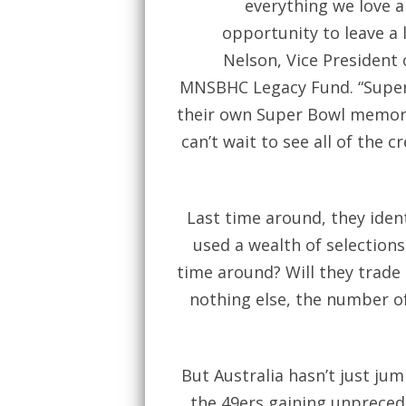
everything we love 
opportunity to leave a l
Nelson, Vice President
MNSBHC Legacy Fund. “Super 
their own Super Bowl memory 
can’t wait to see all of the 
Last time around, they iden
used a wealth of selections 
time around? Will they trade 
nothing else, the number of
But Australia hasn’t just ju
the 49ers gaining unprecede