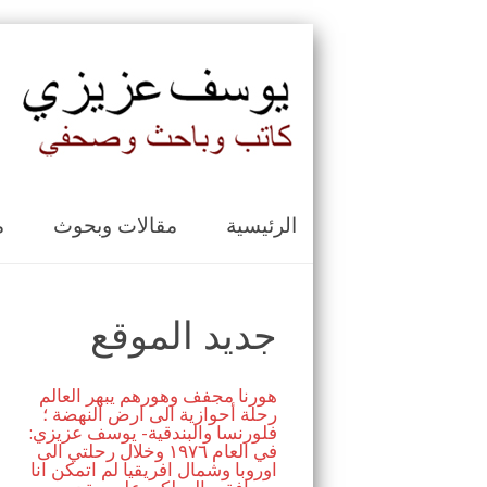
الرئيسية
مقالات وبحوث
م
جديد الموقع
هورنا مجفف وهورهم يبهر العالم
رحلة أحوازية الى ارض النهضة ؛
فلورنسا والبندقية- يوسف عزيزي:
في العام ١٩٧٦ وخلال رحلتي الى
اوروبا وشمال افريقيا لم اتمكن انا