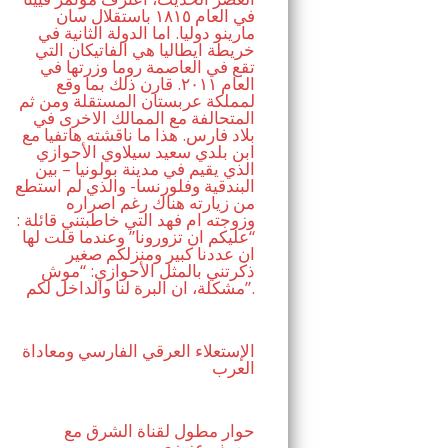
في العام ١٨١٥ باستقلال سان
مارينو دوليا. اما الدولة الثانية في
خريطة ايطاليا هي الفاتيكان التي
تقع في العاصمة روما وزرتها في
العام ٢٠١١. قارن ذلك بما وقع
لمملكة عربستان المستقلة ومن ثم
المتحالفة مع الممالك الاخرى في
بلاد فارس. هذا ما ناقشته هاتفيا مع
ابن بلدي سعيد سيلاوي الأحوازي
الذي يقيم في مدينة بولونيا – بين
البندقية وفلورنسا- والذي لم استطع
من زيارته هناك رغم اصراره
وزوجته ام فهد التي خاطبتني قائلة :
“عليكم ان تزورونا” وعندما قلت لها
ان عددنا كبير ومنزلكم صغير
ذكرتني بالمثل الأحوازي: “موش
مشكلة، ان البرة لنا والداخل لكم”.
الإستعلاء العرقي الفارسي ومعاداة
العرب
حوار مطول لقناة الشرق مع
يوسف عزيزي