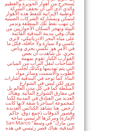
يُستخرج من أهوار الحويزة والعظيم
والذي ادى الى ان تجفف الشركة
الوطنية الإيرانية للنفط هذه الأهوار
لتتمكن وبمشاركة الشركات الصينية
ان تنهب نفط تلك المنطقة وتدمر
البيئة وتهجر السكان الأحوازيين من
هناك.وفي مدينة البندقية القائمة
على مياه البحر الادرياتيكي، لاترى
تكسي ولا سيارة ولا حافلة، فكل ما
في الامر هو: تكسي بحري وباص
بحري. بل شاهدت ان بعض
القوارب الكبار تقوم بمهمة
الشاحنات لنقل التراب من المباني
التي يتم تهديمها وكذلك لجلب
الطوب والاسمنت وسائر مواد
البناء. كما توجد في البندقية اشارات
مرور لكن ليس في الشوارع
المبلطة كما في كل مدن العالم بل
في مفارق الشوارع المائية. وهناك
العديد من الفنادق في المدينة لكننا
كمجموعة استأجرنا شقة لانها كانت
ارخص. هنا تشاهد الكنائس العديدة
وقصور الدوقات (جمع دوق، حاكم
الإمارة) ومركزها الرئيسي ساحة
San Marco “سن مارك” في وسط
البندقية. هناك قصر رئيسي في هذه