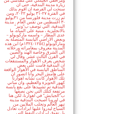
ومرافقي الجيلكي علي مقدسي من
زيارة مدينة البندقية، حتى ان
سنحت لي الفرصة ان اقوم بذلك
في الفترة ٢٧-٣١ يوليو ٢٠٢٢، ومن
ثم زرت مدينة فلورنسا من ٣١يوليو
-٣ اغسطس من نفس العام . مدينة
البندقية، التي توصف ب”ونيز”
بالانجليزية ، مبنية على المياه، ما
عدى المطار – واسمه ماركوبولو –
وبعض الاراضي اليابسة المتصلة به.
وماركوبولو (١٢٥٤-١٣٢٤م) ابن هذه
المدينة معروف بمغامراته ورحلاته
الى الشرق وخاصة الهند والصين
في القرن الثالث عشر. وقال لي
شخص يعرف الأهوار والمستنقعات
ان البندقية قامت على بعض
المناطق اليابسة في الأهوار الواقعة
على هامش البحر وانا اتصور ان
تلك الأهوار كانت تشابه اهوارنا
كهور الحويزة والعظيم، وان مباني
البندقية تم تشييدها على بقع يابسة
مرتفعة كتلك التي نحن نصفها
ب”الجبايش” في اهوارنا، لكن هنا
في اوروبا اصبحت البندقية مدينة
تبهر العالم وتجلب الملايين من
السياح ليدروا عليها ايرادات تعادل
بل تفوق ايرادات النفط التي