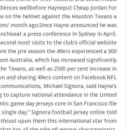
udiences wellbefore Hayneput
Cheap Jordan For
le
on the helmet against the Houston Texans a
com/
month ago.Since Hayne announced he was
anchiseat a press conference in Sydney in April,
econd most visits to the club’s official website
ore the pre season the 49ers experienced a 300
rom Australia, which has increased significantly
 the Texans, as well as 2500 per cent increase in
on and sharing 49ers content on Facebook.NFL
 communications, Michael Signora, said Hayne’s
g to capture national attendance in the United
tic game day jerseys core in San Francisco file
single day,” Signora football jersey online told
 thrust upon them this international star from
hat has all the nike nfl jerseys characteristics.