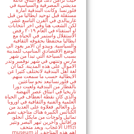
مديشي المصرفية والسياسية في
فلورنسا. وكانت البندقية امارة
مستقلة قبل توحيد ايطاليا من قبل
غاريبالدي في القرن التاسع عشر.
لكن الشعب هنا وفي اخر انتخابات
او استفتاء في العام ٢٠١٩ رفض
الاستقلال واستمر في الحياة مع
ايطاليا محتفظا بحقوقه الثقافية
والسياسية. ويبدو ان الامر يعود الى
الوضع الاقتصادي المناسب للمدينة
بسبب السياحة التي تبدأ من شهر
مارس وتنتهي في شهر نوفمبر وتدر
الاموال على هذه المدينة. كما ان
لغة اهل البندقية لاتختلف كثيرا عن
الايطالية حسب ما سمعت منهم.
في فلورنساتبعد نحو ساعتين
بالقطار من البندقية ولعبت دورا
تاريخيا في انبثاق عصر النهضة
والذي كان نقطة انعطاف في الحياة
العلمية والفنية والثقافية في اوروبا
بل والعالم. فعلاوة على العديد من
الكنائس الكبيرة هناك متاحف تضم
تماثيل ولوحات من مايكل أنجلو،
ورافائيل وأخرين تبهر البصر وتثير
الاعجاب. ويعد متحف Uffizi
museum اهم هذه المتاحف. اذ