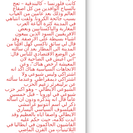
كانت فلورنسا – كالبندقية – تعج
بالسياح الوافدين من كل اصقاع
العالم وذلك بعد عامين من الغياب
بسبب جائحة الكرونا. ولفت انتباهي
في المدينة كثرة الباعة العرب
المغاربة والباكستانيين وبعض
الافريقيين السود الذين يبيعون
اشياء بسيطة على الارصفة. وقد
قال لي سائق تاكسي كهل اقلنا من
المدينة الى المطار بعد ان سألته
عن الوضع الاقتصادي للناس قال:
“اني اعيش في الضاحية لان
المعيشة ارخص هناك”، وعن
الاتجاهات السياسية هناك اكد انه
اشتراكي وليس شيوعي ولا
اشتراكي ديمقراطي. وعندما سألته
عن برلينغرئر زعيم الحزب
الشيوعي الايطالي – وهو اكبر حزب
شيوعي في اوروبا – قبل خمسين
عاما قال انه يتذكره ودون ان اسأله
ذكر لي اسم أنتونيو غرامشي
الفيلسوف السياسي اليساري
الايطالي واصفا اياه بالعظيم وقد
ايدت كلامه، حيث حكم عليه
الفاشيون الحاكمون في ايطاليا في
الثلاثينيات من القرن الماضي