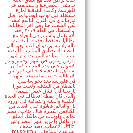
مديشي المصرفية والسياسية في
فلورنسا. وكانت البندقية امارة
مستقلة قبل توحيد ايطاليا من قبل
غاريبالدي في القرن التاسع عشر.
لكن الشعب هنا وفي اخر انتخابات
او استفتاء في العام ٢٠١٩ رفض
الاستقلال واستمر في الحياة مع
ايطاليا محتفظا بحقوقه الثقافية
والسياسية. ويبدو ان الامر يعود الى
الوضع الاقتصادي المناسب للمدينة
بسبب السياحة التي تبدأ من شهر
مارس وتنتهي في شهر نوفمبر وتدر
الاموال على هذه المدينة. كما ان
لغة اهل البندقية لاتختلف كثيرا عن
الايطالية حسب ما سمعت منهم.
في فلورنساتبعد نحو ساعتين
بالقطار من البندقية ولعبت دورا
تاريخيا في انبثاق عصر النهضة
والذي كان نقطة انعطاف في الحياة
العلمية والفنية والثقافية في اوروبا
بل والعالم. فعلاوة على العديد من
الكنائس الكبيرة هناك متاحف تضم
تماثيل ولوحات من مايكل أنجلو،
ورافائيل وأخرين تبهر البصر وتثير
الاعجاب. ويعد متحف Uffizi
museum اهم هذه المتاحف. اذ