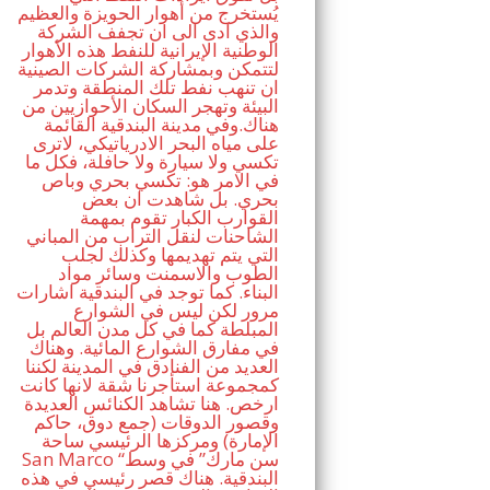
يُستخرج من أهوار الحويزة والعظيم
والذي ادى الى ان تجفف الشركة
الوطنية الإيرانية للنفط هذه الأهوار
لتتمكن وبمشاركة الشركات الصينية
ان تنهب نفط تلك المنطقة وتدمر
البيئة وتهجر السكان الأحوازيين من
هناك.وفي مدينة البندقية القائمة
على مياه البحر الادرياتيكي، لاترى
تكسي ولا سيارة ولا حافلة، فكل ما
في الامر هو: تكسي بحري وباص
بحري. بل شاهدت ان بعض
القوارب الكبار تقوم بمهمة
الشاحنات لنقل التراب من المباني
التي يتم تهديمها وكذلك لجلب
الطوب والاسمنت وسائر مواد
البناء. كما توجد في البندقية اشارات
مرور لكن ليس في الشوارع
المبلطة كما في كل مدن العالم بل
في مفارق الشوارع المائية. وهناك
العديد من الفنادق في المدينة لكننا
كمجموعة استأجرنا شقة لانها كانت
ارخص. هنا تشاهد الكنائس العديدة
وقصور الدوقات (جمع دوق، حاكم
الإمارة) ومركزها الرئيسي ساحة
San Marco “سن مارك” في وسط
البندقية. هناك قصر رئيسي في هذه