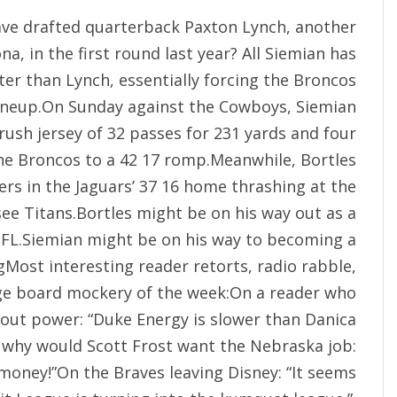
ave drafted quarterback Paxton Lynch, another
na, in the first round last year? All Siemian has
ter than Lynch, essentially forcing the Broncos
 lineup.On Sunday against the Cowboys, Siemian
ush jersey of 32 passes for 231 yards and four
he Broncos to a 42 17 romp.Meanwhile, Bortles
rs in the Jaguars’ 37 16 home thrashing at the
ee Titans.Bortles might be on his way out as a
NFL.Siemian might be on his way to becoming a
gMost interesting reader retorts, radio rabble,
e board mockery of the week:On a reader who
out power: “Duke Energy is slower than Danica
why would Scott Frost want the Nebraska job:
 money!”On the Braves leaving Disney: “It seems