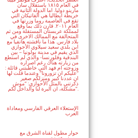
في العام ١٨١٥ باستقلال سان
مارينو دوليا. اما الدولة الثانية في
خريطة ايطاليا هي الفاتيكان التي
تقع في العاصمة روما وزرتها في
العام ٢٠١١. قارن ذلك بما وقع
لمملكة عربستان المستقلة ومن ثم
المتحالفة مع الممالك الاخرى في
بلاد فارس. هذا ما ناقشته هاتفيا مع
ابن بلدي سعيد سيلاوي الأحوازي
الذي يقيم في مدينة بولونيا – بين
البندقية وفلورنسا- والذي لم استطع
من زيارته هناك رغم اصراره
وزوجته ام فهد التي خاطبتني قائلة :
“عليكم ان تزورونا” وعندما قلت لها
ان عددنا كبير ومنزلكم صغير
ذكرتني بالمثل الأحوازي: “موش
مشكلة، ان البرة لنا والداخل لكم”.
الإستعلاء العرقي الفارسي ومعاداة
العرب
حوار مطول لقناة الشرق مع
يوسف عزيزي