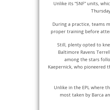
Unlike its “SNF” units, whi
Thursday
During a practice, teams m
proper training before atte
Still, plenty opted to kn
Baltimore Ravens Terre
among the stars foll
Kaepernick, who pioneered t
Unlike in the EPL where th
most taken by Barca and