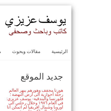
الرئيسية
مقالات وبحوث
م
جديد الموقع
هورنا مجفف وهورهم يبهر العالم
رحلة أحوازية الى ارض النهضة ؛
فلورنسا والبندقية- يوسف عزيزي:
في العام ١٩٧٦ وخلال رحلتي الى
اوروبا وشمال افريقيا لم اتمكن انا