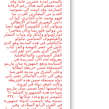
بالسجن لمدة عشرين عاما، وقد
الف معظم كتبه هناك رغم الرقابة
الصارمة. وقد استند الى نصوصه
العديد من المفكرين العرب بما
فيهم محمد عابد الجابري. كما ان
دانتي أليغييري الشاعر الايطالي
ومؤلف كتاب الكوميديا الإلهية ايضا
من مواليد فلورنسا وكان معاصرا
لماركوبولو.وكذلك ولد ومات المفكر
والفيلسوف السياسي نيكولو
ماكيافيلّي في هذه المدينة وهو الذي
عاش في عصر النهضة والف كتاب
“الأمير” الذي يعتبر احد اهم كتب
الفكر السياسي، والماكيافيلية
معروفة لحد الان كمدرسة في
السياسة.وتقع جمهورية سان مارينو
المستقلة ضمن خريطة ايطاليا
وعلى الشرق من مدينة فلورنسا.
وهي الى جانب الفاتيكان تعتبر ثاني
دولة مستقلة ضمن هذه الخريطة
وثالث اصغر دولة في اوروبا،
وعاصمتها ايضا تسمى سان مارينو.
مساحة هذه الجمهورية الجبلية ٦١
كيلومتر مربع وعدد سكانها ٣٣٤٠٠
نسمة، وقد تأسست كدولة جمهورية
في القرن الرابع الميلادي. وفي
العصر الحديث، اعترف مؤتمر فيينا