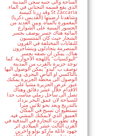
الساحة والى جنبه سجن المدينة
الذي يقع قسمه التحتاني في الماء.
وقد زرنا كنيسة St Zaccaria
(القديس ذكريا) وشاهدنا ارضيتها
المغمورة بالمياه. وبين العديد من
الجسور المبنية على الشوارع
المائية هناك جسر يوصف بجسر
الشجار حيث كان المنتسبون
للنقابات المختلفة في القرون
المنصرمة يتجادلون ويتشاجرون
هناك، يمكن ان نصفه بجسر
“البوكسيات” باللهجة الأحوازية. كما
توجد جزيرة بالقرب من المدينة
توصف ب “ليدو” يمكن الوصول اليها
بالتاكسي او الباص البحري. وبعد
الوصول الى محطة الجزيرة يمكنك
عبور عرض الجزيرة مشيا على
الاقدام خلال عشر دقائق وهناك
تصل الى ساحل رملي مناسب جدا
للسباحة لان عمق البحر يزداد
بالتدريج وبعد نحو ثلاثين مترا
تستطيع ان تسبح في المكان
العميق الذي لايمكنك المشي فيه.
وقد تطورت التجارة في البندقية في
القرن الثالث عشر الميلادي اثر
جهود عائلة ماركو بولو واخرين
حيث تزامن ذلك مع انبثاق عائلة