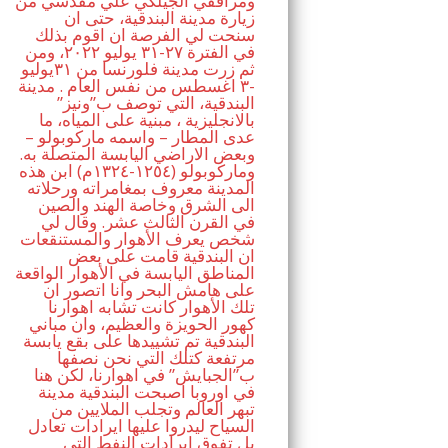
ومرافقي الجيلكي علي مقدسي من
زيارة مدينة البندقية، حتى ان
سنحت لي الفرصة ان اقوم بذلك
في الفترة ٢٧-٣١ يوليو ٢٠٢٢، ومن
ثم زرت مدينة فلورنسا من ٣١يوليو
-٣ اغسطس من نفس العام . مدينة
البندقية، التي توصف ب”ونيز”
بالانجليزية ، مبنية على المياه، ما
عدى المطار – واسمه ماركوبولو –
وبعض الاراضي اليابسة المتصلة به.
وماركوبولو (١٢٥٤-١٣٢٤م) ابن هذه
المدينة معروف بمغامراته ورحلاته
الى الشرق وخاصة الهند والصين
في القرن الثالث عشر. وقال لي
شخص يعرف الأهوار والمستنقعات
ان البندقية قامت على بعض
المناطق اليابسة في الأهوار الواقعة
على هامش البحر وانا اتصور ان
تلك الأهوار كانت تشابه اهوارنا
كهور الحويزة والعظيم، وان مباني
البندقية تم تشييدها على بقع يابسة
مرتفعة كتلك التي نحن نصفها
ب”الجبايش” في اهوارنا، لكن هنا
في اوروبا اصبحت البندقية مدينة
تبهر العالم وتجلب الملايين من
السياح ليدروا عليها ايرادات تعادل
بل تفوق ايرادات النفط التي