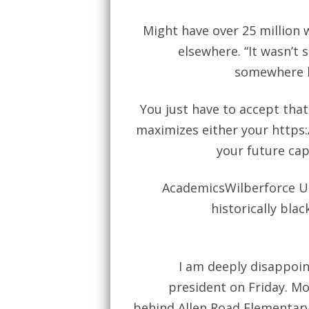
Might have over 25 million
elsewhere. “It wasn’t
somewhere b
You just have to accept tha
maximizes either your
https
your future cap
AcademicsWilberforce Un
historically bla
I am deeply disappoi
president on Friday. M
behind Allen Road Elementary,