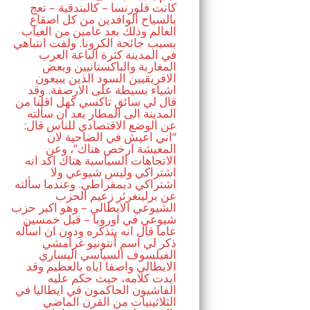
كانت فلورنسا – كالبندقية – تعج
بالسياح الوافدين من كل اصقاع
العالم وذلك بعد عامين من الغياب
بسبب جائحة الكرونا. ولفت انتباهي
في المدينة كثرة الباعة العرب
المغاربة والباكستانيين وبعض
الافريقيين السود الذين يبيعون
اشياء بسيطة على الارصفة. وقد
قال لي سائق تاكسي كهل اقلنا من
المدينة الى المطار بعد ان سألته
عن الوضع الاقتصادي للناس قال:
“اني اعيش في الضاحية لان
المعيشة ارخص هناك”، وعن
الاتجاهات السياسية هناك اكد انه
اشتراكي وليس شيوعي ولا
اشتراكي ديمقراطي. وعندما سألته
عن برلينغرئر زعيم الحزب
الشيوعي الايطالي – وهو اكبر حزب
شيوعي في اوروبا – قبل خمسين
عاما قال انه يتذكره ودون ان اسأله
ذكر لي اسم أنتونيو غرامشي
الفيلسوف السياسي اليساري
الايطالي واصفا اياه بالعظيم وقد
ايدت كلامه، حيث حكم عليه
الفاشيون الحاكمون في ايطاليا في
الثلاثينيات من القرن الماضي