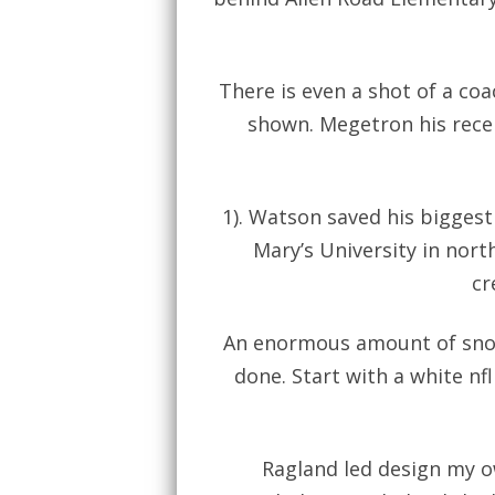
There is even a shot of a coa
shown. Megetron his rece
1). Watson saved his bigges
Mary’s University in nor
cr
An enormous amount of snow
done. Start with a white nfl
Ragland led design my ow