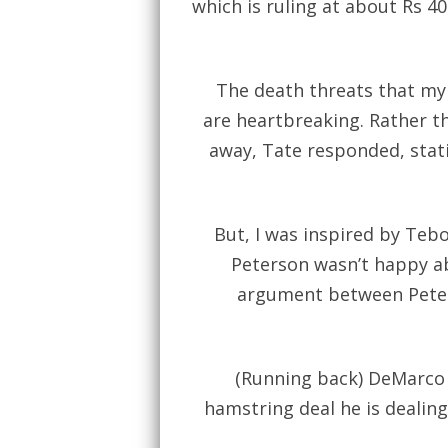
which is ruling at about Rs 4
The death threats that my
are heartbreaking. Rather t
away, Tate responded, stati
But, I was inspired by Tebo
Peterson wasn’t happy ab
argument between Peters
(Running back) DeMarco (
hamstring deal he is dealin