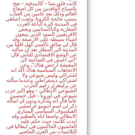
كانت فلورنسا – كالبندقية – تعج
بالسياح الوافدين من كل اصقاع
العالم وذلك بعد عامين من الغياب
بسبب جائحة الكرونا. ولفت انتباهي
في المدينة كثرة الباعة العرب
المغاربة والباكستانيين وبعض
الافريقيين السود الذين يبيعون
اشياء بسيطة على الارصفة. وقد
قال لي سائق تاكسي كهل اقلنا من
المدينة الى المطار بعد ان سألته
عن الوضع الاقتصادي للناس قال:
“اني اعيش في الضاحية لان
المعيشة ارخص هناك”، وعن
الاتجاهات السياسية هناك اكد انه
اشتراكي وليس شيوعي ولا
اشتراكي ديمقراطي. وعندما سألته
عن برلينغرئر زعيم الحزب
الشيوعي الايطالي – وهو اكبر حزب
شيوعي في اوروبا – قبل خمسين
عاما قال انه يتذكره ودون ان اسأله
ذكر لي اسم أنتونيو غرامشي
الفيلسوف السياسي اليساري
الايطالي واصفا اياه بالعظيم وقد
ايدت كلامه، حيث حكم عليه
الفاشيون الحاكمون في ايطاليا في
الثلاثينيات من القرن الماضي