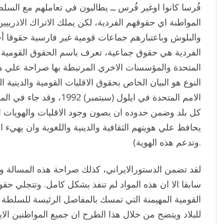
فُرسا كانوا اوغير فُرس ــ يطالبون في تعاملهم مع الس
المواطنة اي حقوقهم الفردية، لكن يملك الاتراك الاذرييين
والبلوش وباعتبارهم جماعات قومية غير فارسية حقوقا 
الفردية هي حقوق جماعية، تعرف باسم الحقوق القومية (ا
المتحدة والمؤسسات الاخري المرتبطة بها صراحة علي هذ
النوع هو البيان الخاص بحقوق الاقليات القومية والدينية ا
الامم المتحدة في ايلول (سبتمب
كل بلد وضمن حدوده ان يصون وجود الاقليات والهويات ال
يحافظ علي هويتهم الثقافية والدينية واللغوية وان يهي
وتدعم هذه الهوية).
لقد تضمن الدستورالايراني، كذلك صراحة هذه المسالة واد
سابقا الا ان هذه المواد لم تنفذ بشكل كامل. وتتجلي حقو
القومية المهيمنة التي تمسك بالمفاصل الرئيسة للسلطة ال
للبلاد ويتضح من خلال هذا الطرح ان جميع المواطنين الا