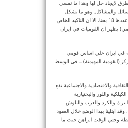
رق لايجاد حل لها وهذا ما تسعي
مسائل والمشاكل. وهو ما يشكل
عناوين كبري للبحوث المطروحة في هذه الندوة والبالغة عددها 18 بحثا. الا ان التاكيد الخاص
ليمي) يظهر ان القوميات في ايران
مية في ايران علي اساس قومي
ز (القومية المهيمنة) ــ في الوسط
ثقافية والاقتصادية والاجتماعية تقع
كيلكية واللور والبختيارية
الترك والكرد والعرب والبلوش
د ابتلينا بهذا الوضع خلال العقود
سلطة وحتي الوقت الراهن حيث ما