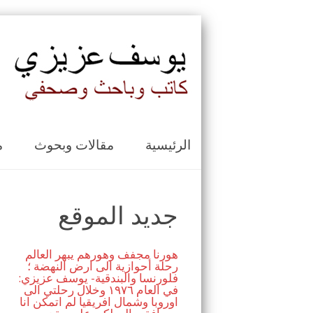
الرئيسية
مقالات وبحوث
م
جديد الموقع
هورنا مجفف وهورهم يبهر العالم
رحلة أحوازية الى ارض النهضة ؛
فلورنسا والبندقية- يوسف عزيزي:
في العام ١٩٧٦ وخلال رحلتي الى
اوروبا وشمال افريقيا لم اتمكن انا