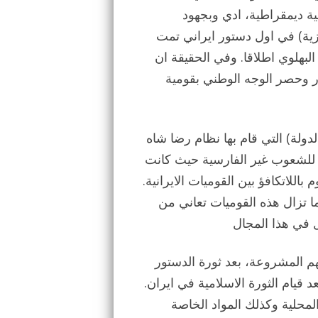
ة ديمقراطية، ادي وبجهود
ركزية) في اول دستور ايراني تمت
 العهد البهلوي اطلاقا. وفي الحقيقة ان
ر وحصر الوجه الوطني بقومية
لدولة) التي قام بها نظام رضا شاه
ي للشعوب غير الفارسية حيث كانت
للاتكافؤ بين القوميات الايرانية.
بعد قيام الثورة الاسلامية في شباط (فبراير) 1979 ما تزال هذه القوميات تعاني من
م المشروعة، بعد ثورة الدستور
ة الاصلاحية (1941 ــ 1953) وقبل وبعد قيام الثورة الاسلامية في ايران.
لمحلية وكذلك المواد الخاصة