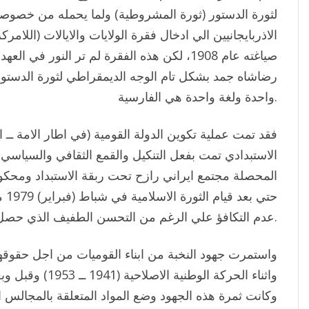
لثورة الدستور (ثورة المشروطية) ولما يحمله من خصوصي
الاذربايجانيين الي ادخال فقرة الولايات والايالات (اللام
صياغته عام 1908، لكن هذه الفقرة لم تر النور في
رضاشاه جمد بشكل تام الوجه الديمقراطي لثورة الدستو
واحدة ولغة واحدة هي الفارسية.
فقد تمت عملية تكوين الدولة القومية (في اطار الامة ــ ا
الاستبدادي تمت بفعل التنكيل والقمع الثقافي والسياس
المحصلة مجتمع ايراني رازح تحت ربقة الاستبداد ومحكوم با
حتي 
عدم التكافؤ علي الرغم من التحسن الطفيف الذي حصل في هذا المجال.
واستمرت جهود النخبة من ابناء القوميات من اجل حقوقه
واثناء الحركة الوطني
وكانت ثمرة هذه الجهود وضع المواد المتعلقة بالمجالس ا