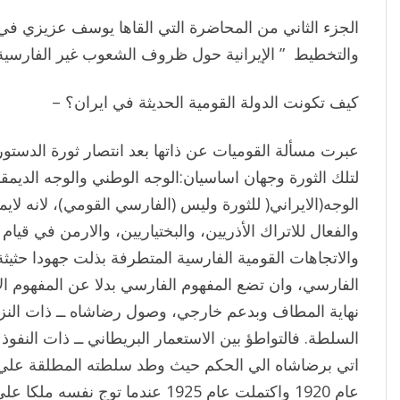
والتخطيط ” الإيرانية حول ظروف الشعوب غير الفارسية 
– كيف تكونت الدولة القومية الحديثة في ايران؟
عبرت مسألة القوميات عن ذاتها بعد انتصار ثورة الدستو
لتلك الثورة وجهان اساسيان:الوجه الوطني والوجه الديمق
الوجه(الايراني( للثورة وليس (الفارسي القومي)، لانه لا
والفعال للاتراك الأذريين، والبختياريين، والارمن في قيام ث
والاتجاهات القومية الفارسية المتطرفة بذلت جهودا حثيثة 
الفارسي، وان تضع المفهوم الفارسي بدلا عن المفهوم الا
نهاية المطاف وبدعم خارجي، وصول رضاشاه ــ ذات النزعة
السلطة. فالتواطؤ بين الاستعمار البريطاني ــ ذات النفوذ 
اتي برضاشاه الي الحكم حيث وطد سلطته المطلقة علي اير
عام 1920 واكتملت عام 1925 عندما توج ن