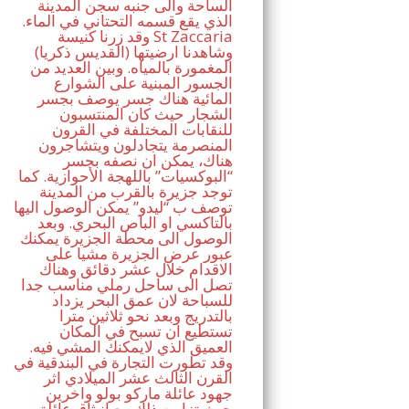
الساحة والى جنبه سجن المدينة
الذي يقع قسمه التحتاني في الماء.
وقد زرنا كنيسة St Zaccaria
(القديس ذكريا) وشاهدنا ارضيتها
المغمورة بالمياه. وبين العديد من
الجسور المبنية على الشوارع
المائية هناك جسر يوصف بجسر
الشجار حيث كان المنتسبون
للنقابات المختلفة في القرون
المنصرمة يتجادلون ويتشاجرون
هناك، يمكن ان نصفه بجسر
“البوكسيات” باللهجة الأحوازية. كما
توجد جزيرة بالقرب من المدينة
توصف ب “ليدو” يمكن الوصول اليها
بالتاكسي او الباص البحري. وبعد
الوصول الى محطة الجزيرة يمكنك
عبور عرض الجزيرة مشيا على
الاقدام خلال عشر دقائق وهناك
تصل الى ساحل رملي مناسب جدا
للسباحة لان عمق البحر يزداد
بالتدريج وبعد نحو ثلاثين مترا
تستطيع ان تسبح في المكان
العميق الذي لايمكنك المشي فيه.
وقد تطورت التجارة في البندقية في
القرن الثالث عشر الميلادي اثر
جهود عائلة ماركو بولو واخرين
حيث تزامن ذلك مع انبثاق عائلة