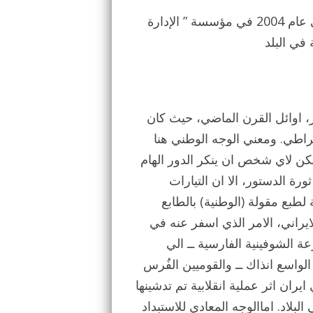
الجزء الثاني من المحاضرة التي القاها يوسف عزيزي في عام 2004 في مؤسسة ” الإدارة
في البلد
ر، اوائل القرن الماضي، حيث كان
راطي. ومعني الوجه الوطني هنا
يمكن لاي شخص ان ينكر الدور الهام
ورة الدستور، الا ان التيارات
لطبع مقولة (الوطنية) بالطابع
يراني، الامر الذي اسفر عنه في
 الشوفينية الفارسية ــ الي
الواسع انذاك ــ والقوميين الفُرس
ان اثر عملية انقلابية تم تدشينها
فسه ملكا علي البلاد. اماالوجه المعادي للاستبداد