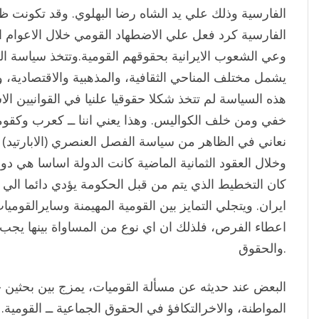
الفارسية وذلك علي يد الشاه رضا البهلوي. وقد تكونت ظ
الفارسية كرد فعل علي الاضطهاد القومي خلال الاعوام 
وعي الشعوب الايرانية بحقوقهم القومية.وتتخذ سياسة اللا
يشمل مختلف المناحي الثقافية، والمذهبية والاقتصادية، و
هذه السياسة لم تتخذ شكلا حقوقيا علنيا في القوانيين ال
خفي ومن خلف الكواليس. وهذا يعني اننا ــ كعرب وكقوم
نعاني في الظاهر من سياسة الفصل العنصري (الابارتيد) و
وخلال العقود الثمانية الماضية كانت الدولة اساسا هي دول
كان التخطيط الذي يتم من قبل الحكومة يؤدي دائما الي اع
ايران. ويتجلي التمايز بين القومية المهيمنة وسايرالقومي
اعطاء الفرص، فلذلك ان اي نوع من المساواة بينها يج
والحقوق.
البعض عند حديثه عن مسألة القوميات، يمزج بين بحثين ح
المواطنة، والاخرالتكافؤ في الحقوق الجماعية ــ القومية. 