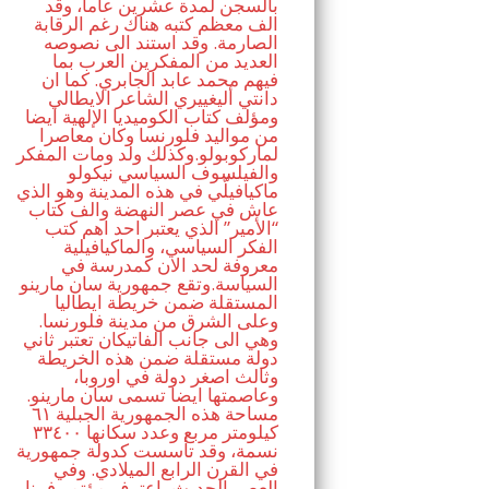
بالسجن لمدة عشرين عاما، وقد
الف معظم كتبه هناك رغم الرقابة
الصارمة. وقد استند الى نصوصه
العديد من المفكرين العرب بما
فيهم محمد عابد الجابري. كما ان
دانتي أليغييري الشاعر الايطالي
ومؤلف كتاب الكوميديا الإلهية ايضا
من مواليد فلورنسا وكان معاصرا
لماركوبولو.وكذلك ولد ومات المفكر
والفيلسوف السياسي نيكولو
ماكيافيلّي في هذه المدينة وهو الذي
عاش في عصر النهضة والف كتاب
“الأمير” الذي يعتبر احد اهم كتب
الفكر السياسي، والماكيافيلية
معروفة لحد الان كمدرسة في
السياسة.وتقع جمهورية سان مارينو
المستقلة ضمن خريطة ايطاليا
وعلى الشرق من مدينة فلورنسا.
وهي الى جانب الفاتيكان تعتبر ثاني
دولة مستقلة ضمن هذه الخريطة
وثالث اصغر دولة في اوروبا،
وعاصمتها ايضا تسمى سان مارينو.
مساحة هذه الجمهورية الجبلية ٦١
كيلومتر مربع وعدد سكانها ٣٣٤٠٠
نسمة، وقد تأسست كدولة جمهورية
في القرن الرابع الميلادي. وفي
العصر الحديث، اعترف مؤتمر فيينا