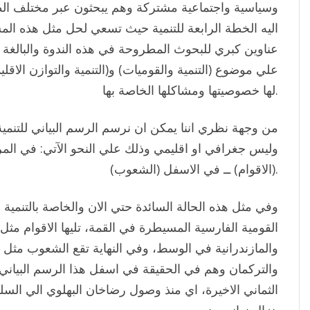
وسياسية واجتماعية مشتركة وهم يبحثون عبر مختلف الط
اليه الخطة الرابعة للتنمية حيث تسعي لحل مثل هذه ال
علي موضوع (التنمية والقوميات) و(التنمية والتوازن الاق
لها خصوصيتها ومشاكلها الخاصة بها.
من وجهة نظري اننا يمكن ان نرسم الرسم البياني للتن
وليس جغرافي او اقليمي وذلك علي النحو الآتي: في المرك
(الاقوام) ــ في الاسفل (الشعوب).
وفي مثل هذه الحالة السائدة حتي الان والخاصة بالتنمية ال
القومية الفارسية المسيطرة في القمة، تليها الاقوام مثل ال
والمازندرانية في الوسط، وفي النهاية تقع الشعوب مثل 
والتركمان وهم في الحقيقة في اسفل هذا الرسم البياني. وق
الثماني الاخيرة، اي منذ وصول رضاخان البهلوي الي ال