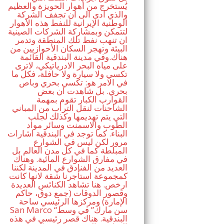
يُستخرج من أهوار الحويزة والعظيم
والذي ادى الى ان تجفف الشركة
الوطنية الإيرانية للنفط هذه الأهوار
لتتمكن وبمشاركة الشركات الصينية
ان تنهب نفط تلك المنطقة وتدمر
البيئة وتهجر السكان الأحوازيين من
هناك.وفي مدينة البندقية القائمة
على مياه البحر الادرياتيكي، لاترى
تكسي ولا سيارة ولا حافلة، فكل ما
في الامر هو: تكسي بحري وباص
بحري. بل شاهدت ان بعض
القوارب الكبار تقوم بمهمة
الشاحنات لنقل التراب من المباني
التي يتم تهديمها وكذلك لجلب
الطوب والاسمنت وسائر مواد
البناء. كما توجد في البندقية اشارات
مرور لكن ليس في الشوارع
المبلطة كما في كل مدن العالم بل
في مفارق الشوارع المائية. وهناك
العديد من الفنادق في المدينة لكننا
كمجموعة استأجرنا شقة لانها كانت
ارخص. هنا تشاهد الكنائس العديدة
وقصور الدوقات (جمع دوق، حاكم
الإمارة) ومركزها الرئيسي ساحة
San Marco “سن مارك” في وسط
البندقية. هناك قصر رئيسي في هذه