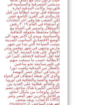
مديشي المصرفية والسياسية في
فلورنسا. وكانت البندقية امارة
مستقلة قبل توحيد ايطاليا من قبل
غاريبالدي في القرن التاسع عشر.
لكن الشعب هنا وفي اخر انتخابات
او استفتاء في العام ٢٠١٩ رفض
الاستقلال واستمر في الحياة مع
ايطاليا محتفظا بحقوقه الثقافية
والسياسية. ويبدو ان الامر يعود الى
الوضع الاقتصادي المناسب للمدينة
بسبب السياحة التي تبدأ من شهر
مارس وتنتهي في شهر نوفمبر وتدر
الاموال على هذه المدينة. كما ان
لغة اهل البندقية لاتختلف كثيرا عن
الايطالية حسب ما سمعت منهم.
في فلورنساتبعد نحو ساعتين
بالقطار من البندقية ولعبت دورا
تاريخيا في انبثاق عصر النهضة
والذي كان نقطة انعطاف في الحياة
العلمية والفنية والثقافية في اوروبا
بل والعالم. فعلاوة على العديد من
الكنائس الكبيرة هناك متاحف تضم
تماثيل ولوحات من مايكل أنجلو،
ورافائيل وأخرين تبهر البصر وتثير
الاعجاب. ويعد متحف Uffizi
museum اهم هذه المتاحف. اذ