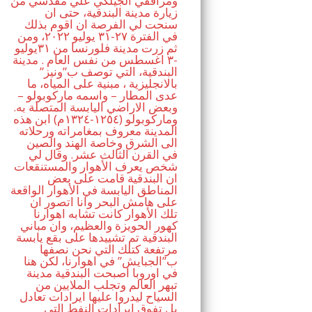
ومرافقي الجيلكي علي مقدسي من
زيارة مدينة البندقية، حتى ان
سنحت لي الفرصة ان اقوم بذلك
في الفترة ٢٧-٣١ يوليو ٢٠٢٢، ومن
ثم زرت مدينة فلورنسا من ٣١يوليو
-٣ اغسطس من نفس العام . مدينة
البندقية، التي توصف ب”ونيز”
بالانجليزية ، مبنية على المياه، ما
عدى المطار – واسمه ماركوبولو –
وبعض الاراضي اليابسة المتصلة به.
وماركوبولو (١٢٥٤-١٣٢٤م) ابن هذه
المدينة معروف بمغامراته ورحلاته
الى الشرق وخاصة الهند والصين
في القرن الثالث عشر. وقال لي
شخص يعرف الأهوار والمستنقعات
ان البندقية قامت على بعض
المناطق اليابسة في الأهوار الواقعة
على هامش البحر وانا اتصور ان
تلك الأهوار كانت تشابه اهوارنا
كهور الحويزة والعظيم، وان مباني
البندقية تم تشييدها على بقع يابسة
مرتفعة كتلك التي نحن نصفها
ب”الجبايش” في اهوارنا، لكن هنا
في اوروبا اصبحت البندقية مدينة
تبهر العالم وتجلب الملايين من
السياح ليدروا عليها ايرادات تعادل
بل تفوق ايرادات النفط التي