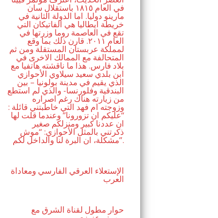
في العام ١٨١٥ باستقلال سان
مارينو دوليا. اما الدولة الثانية في
خريطة ايطاليا هي الفاتيكان التي
تقع في العاصمة روما وزرتها في
العام ٢٠١١. قارن ذلك بما وقع
لمملكة عربستان المستقلة ومن ثم
المتحالفة مع الممالك الاخرى في
بلاد فارس. هذا ما ناقشته هاتفيا مع
ابن بلدي سعيد سيلاوي الأحوازي
الذي يقيم في مدينة بولونيا – بين
البندقية وفلورنسا- والذي لم استطع
من زيارته هناك رغم اصراره
وزوجته ام فهد التي خاطبتني قائلة :
“عليكم ان تزورونا” وعندما قلت لها
ان عددنا كبير ومنزلكم صغير
ذكرتني بالمثل الأحوازي: “موش
مشكلة، ان البرة لنا والداخل لكم”.
الإستعلاء العرقي الفارسي ومعاداة
العرب
حوار مطول لقناة الشرق مع
يوسف عزيزي