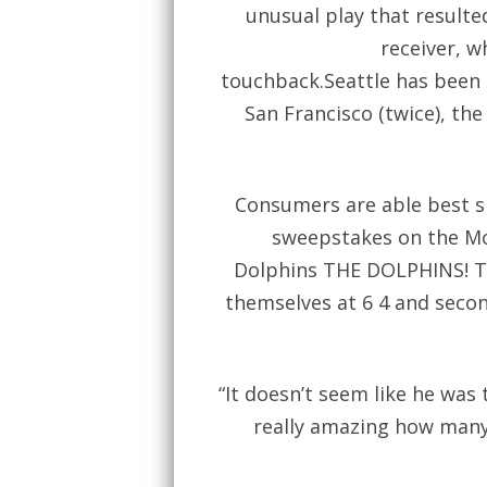
unusual play that result
receiver, w
touchback.Seattle has been 
San Francisco (twice), the
Consumers are able best sit
sweepstakes on the Mo
Dolphins THE DOLPHINS! Th
themselves at 6 4 and second
“It doesn’t seem like he was 
really amazing how many g