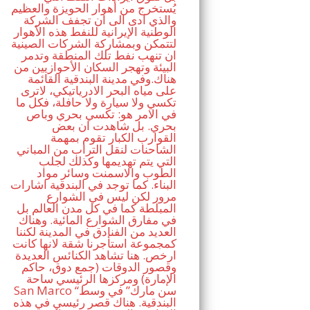
يُستخرج من أهوار الحويزة والعظيم
والذي ادى الى ان تجفف الشركة
الوطنية الإيرانية للنفط هذه الأهوار
لتتمكن وبمشاركة الشركات الصينية
ان تنهب نفط تلك المنطقة وتدمر
البيئة وتهجر السكان الأحوازيين من
هناك.وفي مدينة البندقية القائمة
على مياه البحر الادرياتيكي، لاترى
تكسي ولا سيارة ولا حافلة، فكل ما
في الامر هو: تكسي بحري وباص
بحري. بل شاهدت ان بعض
القوارب الكبار تقوم بمهمة
الشاحنات لنقل التراب من المباني
التي يتم تهديمها وكذلك لجلب
الطوب والاسمنت وسائر مواد
البناء. كما توجد في البندقية اشارات
مرور لكن ليس في الشوارع
المبلطة كما في كل مدن العالم بل
في مفارق الشوارع المائية. وهناك
العديد من الفنادق في المدينة لكننا
كمجموعة استأجرنا شقة لانها كانت
ارخص. هنا تشاهد الكنائس العديدة
وقصور الدوقات (جمع دوق، حاكم
الإمارة) ومركزها الرئيسي ساحة
San Marco “سن مارك” في وسط
البندقية. هناك قصر رئيسي في هذه