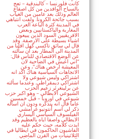
كانت فلورنسا – كالبندقية – تعج
بالسياح الوافدين من كل اصقاع
العالم وذلك بعد عامين من الغياب
بسبب جائحة الكرونا. ولفت انتباهي
في المدينة كثرة الباعة العرب
المغاربة والباكستانيين وبعض
الافريقيين السود الذين يبيعون
اشياء بسيطة على الارصفة. وقد
قال لي سائق تاكسي كهل اقلنا من
المدينة الى المطار بعد ان سألته
عن الوضع الاقتصادي للناس قال:
“اني اعيش في الضاحية لان
المعيشة ارخص هناك”، وعن
الاتجاهات السياسية هناك اكد انه
اشتراكي وليس شيوعي ولا
اشتراكي ديمقراطي. وعندما سألته
عن برلينغرئر زعيم الحزب
الشيوعي الايطالي – وهو اكبر حزب
شيوعي في اوروبا – قبل خمسين
عاما قال انه يتذكره ودون ان اسأله
ذكر لي اسم أنتونيو غرامشي
الفيلسوف السياسي اليساري
الايطالي واصفا اياه بالعظيم وقد
ايدت كلامه، حيث حكم عليه
الفاشيون الحاكمون في ايطاليا في
الثلاثينيات من القرن الماضي