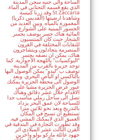
الساحة والى جنبه سجن المدينة
الذي يقع قسمه التحتاني في الماء.
وقد زرنا كنيسة St Zaccaria
(القديس ذكريا) وشاهدنا ارضيتها
المغمورة بالمياه. وبين العديد من
الجسور المبنية على الشوارع
المائية هناك جسر يوصف بجسر
الشجار حيث كان المنتسبون
للنقابات المختلفة في القرون
المنصرمة يتجادلون ويتشاجرون
هناك، يمكن ان نصفه بجسر
“البوكسيات” باللهجة الأحوازية. كما
توجد جزيرة بالقرب من المدينة
توصف ب “ليدو” يمكن الوصول اليها
بالتاكسي او الباص البحري. وبعد
الوصول الى محطة الجزيرة يمكنك
عبور عرض الجزيرة مشيا على
الاقدام خلال عشر دقائق وهناك
تصل الى ساحل رملي مناسب جدا
للسباحة لان عمق البحر يزداد
بالتدريج وبعد نحو ثلاثين مترا
تستطيع ان تسبح في المكان
العميق الذي لايمكنك المشي فيه.
وقد تطورت التجارة في البندقية في
القرن الثالث عشر الميلادي اثر
جهود عائلة ماركو بولو واخرين
حيث تزامن ذلك مع انبثاق عائلة