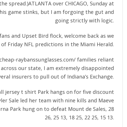
t the spread.)ATLANTA over CHICAGO, Sunday at
is game stinks, but I am forgoing the gut and
going strictly with logic.
fans and Upset Bird flock, welcome back as we
of Friday NFL predictions in the Miami Herald.
cheap-raybanssunglasses.com/
families reliant
 across our state, I am extremely disappointed
veral insurers to pull out of Indiana’s Exchange.
l jersey t shirt Park hangs on for five
discount
ler Sale led her team with nine kills and Maeve
erna Park hung on to defeat Mount de Sales, 28
26, 25 13, 18 25, 22 25, 15 13.