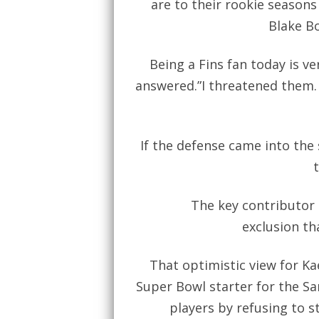
are to their rookie seasons w
Blake B
Being a Fins fan today is v
answered.”I threatened them. T
If the defense came into the 
The key contributor 
exclusion th
That optimistic view for Ka
Super Bowl starter for the S
players by refusing to s