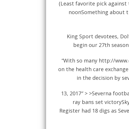
(Least favorite pick agains
noonSomething about th
King Sport devotees, Dol
begin our 27th season 
“With so many
http://www.
on the health care exchange
in the decision by se
13, 2017″ > >Severna footbal
ray bans
set victorySky
Register had 18 digs as Sev