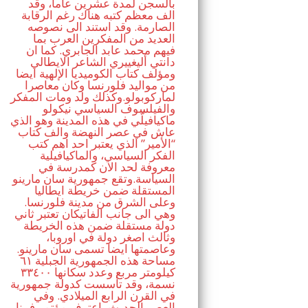
بالسجن لمدة عشرين عاما، وقد
الف معظم كتبه هناك رغم الرقابة
الصارمة. وقد استند الى نصوصه
العديد من المفكرين العرب بما
فيهم محمد عابد الجابري. كما ان
دانتي أليغييري الشاعر الايطالي
ومؤلف كتاب الكوميديا الإلهية ايضا
من مواليد فلورنسا وكان معاصرا
لماركوبولو.وكذلك ولد ومات المفكر
والفيلسوف السياسي نيكولو
ماكيافيلّي في هذه المدينة وهو الذي
عاش في عصر النهضة والف كتاب
“الأمير” الذي يعتبر احد اهم كتب
الفكر السياسي، والماكيافيلية
معروفة لحد الان كمدرسة في
السياسة.وتقع جمهورية سان مارينو
المستقلة ضمن خريطة ايطاليا
وعلى الشرق من مدينة فلورنسا.
وهي الى جانب الفاتيكان تعتبر ثاني
دولة مستقلة ضمن هذه الخريطة
وثالث اصغر دولة في اوروبا،
وعاصمتها ايضا تسمى سان مارينو.
مساحة هذه الجمهورية الجبلية ٦١
كيلومتر مربع وعدد سكانها ٣٣٤٠٠
نسمة، وقد تأسست كدولة جمهورية
في القرن الرابع الميلادي. وفي
العصر الحديث، اعترف مؤتمر فيينا