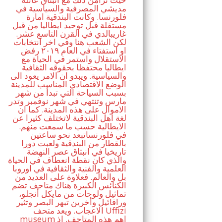
مديشي المصرفية والسياسية في
فلورنسا. وكانت البندقية امارة
مستقلة قبل توحيد ايطاليا من قبل
غاريبالدي في القرن التاسع عشر.
لكن الشعب هنا وفي اخر انتخابات
او استفتاء في العام ٢٠١٩ رفض
الاستقلال واستمر في الحياة مع
ايطاليا محتفظا بحقوقه الثقافية
والسياسية. ويبدو ان الامر يعود الى
الوضع الاقتصادي المناسب للمدينة
بسبب السياحة التي تبدأ من شهر
مارس وتنتهي في شهر نوفمبر وتدر
الاموال على هذه المدينة. كما ان
لغة اهل البندقية لاتختلف كثيرا عن
الايطالية حسب ما سمعت منهم.
في فلورنساتبعد نحو ساعتين
بالقطار من البندقية ولعبت دورا
تاريخيا في انبثاق عصر النهضة
والذي كان نقطة انعطاف في الحياة
العلمية والفنية والثقافية في اوروبا
بل والعالم. فعلاوة على العديد من
الكنائس الكبيرة هناك متاحف تضم
تماثيل ولوحات من مايكل أنجلو،
ورافائيل وأخرين تبهر البصر وتثير
الاعجاب. ويعد متحف Uffizi
museum اهم هذه المتاحف. اذ