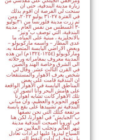
ومرافقي الجيلكي علي مقدسي من
زيارة مدينة البندقية، حتى ان
سنحت لي الفرصة ان اقوم بذلك
في الفترة ٢٧-٣١ يوليو ٢٠٢٢، ومن
ثم زرت مدينة فلورنسا من ٣١يوليو
-٣ اغسطس من نفس العام . مدينة
البندقية، التي توصف ب”ونيز”
بالانجليزية ، مبنية على المياه، ما
عدى المطار – واسمه ماركوبولو –
وبعض الاراضي اليابسة المتصلة به.
وماركوبولو (١٢٥٤-١٣٢٤م) ابن هذه
المدينة معروف بمغامراته ورحلاته
الى الشرق وخاصة الهند والصين
في القرن الثالث عشر. وقال لي
شخص يعرف الأهوار والمستنقعات
ان البندقية قامت على بعض
المناطق اليابسة في الأهوار الواقعة
على هامش البحر وانا اتصور ان
تلك الأهوار كانت تشابه اهوارنا
كهور الحويزة والعظيم، وان مباني
البندقية تم تشييدها على بقع يابسة
مرتفعة كتلك التي نحن نصفها
ب”الجبايش” في اهوارنا، لكن هنا
في اوروبا اصبحت البندقية مدينة
تبهر العالم وتجلب الملايين من
السياح ليدروا عليها ايرادات تعادل
بل تفوق ايرادات النفط التي