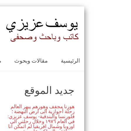
الرئيسية
مقالات وبحوث
م
جديد الموقع
هورنا مجفف وهورهم يبهر العالم
رحلة أحوازية الى ارض النهضة ؛
فلورنسا والبندقية- يوسف عزيزي:
في العام ١٩٧٦ وخلال رحلتي الى
اوروبا وشمال افريقيا لم اتمكن انا