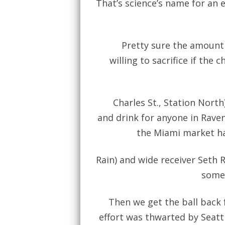
That’s science’s name for an e
Pretty sure the amount 
willing to sacrifice if the 
Charles St., Station North
and drink for anyone in Raven
the Miami market ha
Rain) and wide receiver Seth R
some 
Then we get the ball back f
effort was thwarted by Seattl