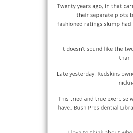
Twenty years ago, in that car
their separate plots t
fashioned ratings slump had 
It doesn’t sound like the tw
than 
Late yesterday, Redskins owne
nickn
This tried and true exercise 
have.. Bush Presidential Libr
I love to think about wh