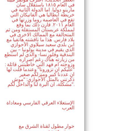
في العام ١٨١٥ باستقلال سان
مارينو دوليا. اما الدولة الثانية في
خريطة ايطاليا هي الفاتيكان التي
تقع في العاصمة روما وزرتها في
العام ٢٠١١. قارن ذلك بما وقع
لمملكة عربستان المستقلة ومن ثم
المتحالفة مع الممالك الاخرى في
بلاد فارس. هذا ما ناقشته هاتفيا مع
ابن بلدي سعيد سيلاوي الأحوازي
الذي يقيم في مدينة بولونيا – بين
البندقية وفلورنسا- والذي لم استطع
من زيارته هناك رغم اصراره
وزوجته ام فهد التي خاطبتني قائلة :
“عليكم ان تزورونا” وعندما قلت لها
ان عددنا كبير ومنزلكم صغير
ذكرتني بالمثل الأحوازي: “موش
مشكلة، ان البرة لنا والداخل لكم”.
الإستعلاء العرقي الفارسي ومعاداة
العرب
حوار مطول لقناة الشرق مع
يوسف عزيزي