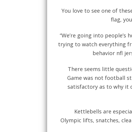
You love to see one of the
flag, yo
“We’re going into people’s 
trying to watch everything f
behavior nfl je
There seems little ques
Game was not football st
satisfactory as to why it d
Kettlebells are espec
Olympic lifts, snatches, cle