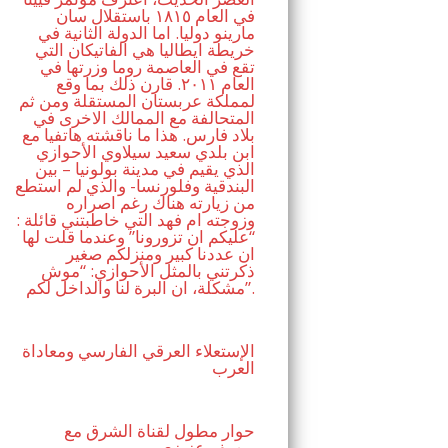
في العام ١٨١٥ باستقلال سان
مارينو دوليا. اما الدولة الثانية في
خريطة ايطاليا هي الفاتيكان التي
تقع في العاصمة روما وزرتها في
العام ٢٠١١. قارن ذلك بما وقع
لمملكة عربستان المستقلة ومن ثم
المتحالفة مع الممالك الاخرى في
بلاد فارس. هذا ما ناقشته هاتفيا مع
ابن بلدي سعيد سيلاوي الأحوازي
الذي يقيم في مدينة بولونيا – بين
البندقية وفلورنسا- والذي لم استطع
من زيارته هناك رغم اصراره
وزوجته ام فهد التي خاطبتني قائلة :
“عليكم ان تزورونا” وعندما قلت لها
ان عددنا كبير ومنزلكم صغير
ذكرتني بالمثل الأحوازي: “موش
مشكلة، ان البرة لنا والداخل لكم”.
الإستعلاء العرقي الفارسي ومعاداة
العرب
حوار مطول لقناة الشرق مع
يوسف عزيزي