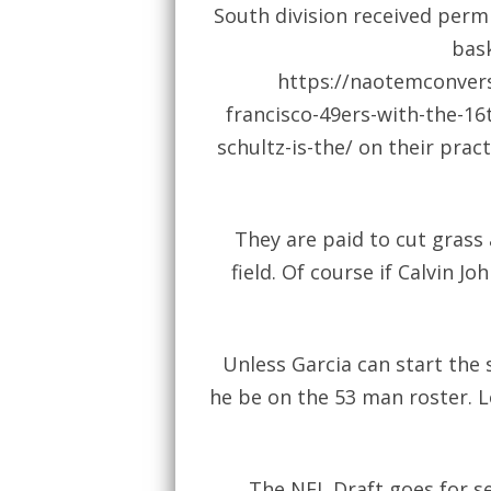
South division received perm
bask
https://naotemconvers
francisco-49ers-with-the-16t
schultz-is-the/
on their pract
They are paid to cut grass
field. Of course if Calvin J
Unless Garcia can start the 
he be on the 53 man roster. 
The NFL Draft goes for se