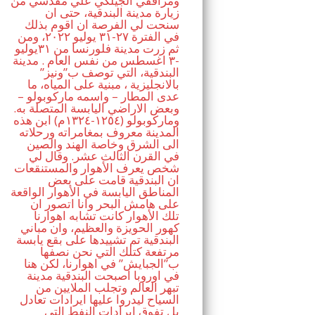
ومرافقي الجيلكي علي مقدسي من
زيارة مدينة البندقية، حتى ان
سنحت لي الفرصة ان اقوم بذلك
في الفترة ٢٧-٣١ يوليو ٢٠٢٢، ومن
ثم زرت مدينة فلورنسا من ٣١يوليو
-٣ اغسطس من نفس العام . مدينة
البندقية، التي توصف ب”ونيز”
بالانجليزية ، مبنية على المياه، ما
عدى المطار – واسمه ماركوبولو –
وبعض الاراضي اليابسة المتصلة به.
وماركوبولو (١٢٥٤-١٣٢٤م) ابن هذه
المدينة معروف بمغامراته ورحلاته
الى الشرق وخاصة الهند والصين
في القرن الثالث عشر. وقال لي
شخص يعرف الأهوار والمستنقعات
ان البندقية قامت على بعض
المناطق اليابسة في الأهوار الواقعة
على هامش البحر وانا اتصور ان
تلك الأهوار كانت تشابه اهوارنا
كهور الحويزة والعظيم، وان مباني
البندقية تم تشييدها على بقع يابسة
مرتفعة كتلك التي نحن نصفها
ب”الجبايش” في اهوارنا، لكن هنا
في اوروبا اصبحت البندقية مدينة
تبهر العالم وتجلب الملايين من
السياح ليدروا عليها ايرادات تعادل
بل تفوق ايرادات النفط التي