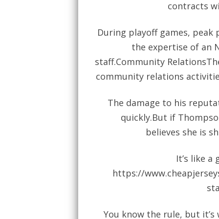
contracts wi
During playoff games, peak p
the expertise of an 
staff.Community RelationsT
community relations activiti
The damage to his reputat
quickly.But if Thompson
believes she is s
It’s like 
https://www.cheapjersey
st
You know the rule, but it’s