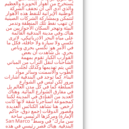
يُستخرج من أهوار الحويزة والعظيم
والذي ادى الى ان تجفف الشركة
الوطنية الإيرانية للنفط هذه الأهوار
لتتمكن وبمشاركة الشركات الصينية
ان تنهب نفط تلك المنطقة وتدمر
البيئة وتهجر السكان الأحوازيين من
هناك.وفي مدينة البندقية القائمة
على مياه البحر الادرياتيكي، لاترى
تكسي ولا سيارة ولا حافلة، فكل ما
في الامر هو: تكسي بحري وباص
بحري. بل شاهدت ان بعض
القوارب الكبار تقوم بمهمة
الشاحنات لنقل التراب من المباني
التي يتم تهديمها وكذلك لجلب
الطوب والاسمنت وسائر مواد
البناء. كما توجد في البندقية اشارات
مرور لكن ليس في الشوارع
المبلطة كما في كل مدن العالم بل
في مفارق الشوارع المائية. وهناك
العديد من الفنادق في المدينة لكننا
كمجموعة استأجرنا شقة لانها كانت
ارخص. هنا تشاهد الكنائس العديدة
وقصور الدوقات (جمع دوق، حاكم
الإمارة) ومركزها الرئيسي ساحة
San Marco “سن مارك” في وسط
البندقية. هناك قصر رئيسي في هذه