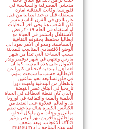
مديشي المصرفية والسياسية في
فلورنسا. وكانت البندقية امارة
مستقلة قبل توحيد ايطاليا من قبل
غاريبالدي في القرن التاسع عشر.
لكن الشعب هنا وفي اخر انتخابات
او استفتاء في العام ٢٠١٩ رفض
الاستقلال واستمر في الحياة مع
ايطاليا محتفظا بحقوقه الثقافية
والسياسية. ويبدو ان الامر يعود الى
الوضع الاقتصادي المناسب للمدينة
بسبب السياحة التي تبدأ من شهر
مارس وتنتهي في شهر نوفمبر وتدر
الاموال على هذه المدينة. كما ان
لغة اهل البندقية لاتختلف كثيرا عن
الايطالية حسب ما سمعت منهم.
في فلورنساتبعد نحو ساعتين
بالقطار من البندقية ولعبت دورا
تاريخيا في انبثاق عصر النهضة
والذي كان نقطة انعطاف في الحياة
العلمية والفنية والثقافية في اوروبا
بل والعالم. فعلاوة على العديد من
الكنائس الكبيرة هناك متاحف تضم
تماثيل ولوحات من مايكل أنجلو،
ورافائيل وأخرين تبهر البصر وتثير
الاعجاب. ويعد متحف Uffizi
museum اهم هذه المتاحف. اذ