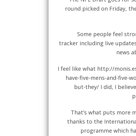
round picked on Friday, th
Some people feel stro
tracker including live update
news ab
I feel like what
http://monis.e
have-five-mens-and-five-
but-they/
I did, I believ
p
That’s what puts more mo
thanks to the Internation
programme which has