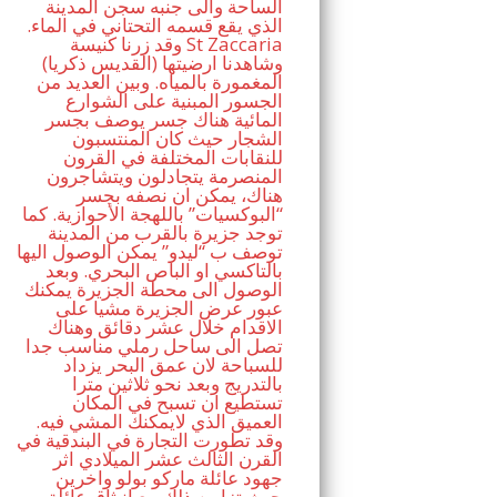
الساحة والى جنبه سجن المدينة
الذي يقع قسمه التحتاني في الماء.
وقد زرنا كنيسة St Zaccaria
(القديس ذكريا) وشاهدنا ارضيتها
المغمورة بالمياه. وبين العديد من
الجسور المبنية على الشوارع
المائية هناك جسر يوصف بجسر
الشجار حيث كان المنتسبون
للنقابات المختلفة في القرون
المنصرمة يتجادلون ويتشاجرون
هناك، يمكن ان نصفه بجسر
“البوكسيات” باللهجة الأحوازية. كما
توجد جزيرة بالقرب من المدينة
توصف ب “ليدو” يمكن الوصول اليها
بالتاكسي او الباص البحري. وبعد
الوصول الى محطة الجزيرة يمكنك
عبور عرض الجزيرة مشيا على
الاقدام خلال عشر دقائق وهناك
تصل الى ساحل رملي مناسب جدا
للسباحة لان عمق البحر يزداد
بالتدريج وبعد نحو ثلاثين مترا
تستطيع ان تسبح في المكان
العميق الذي لايمكنك المشي فيه.
وقد تطورت التجارة في البندقية في
القرن الثالث عشر الميلادي اثر
جهود عائلة ماركو بولو واخرين
حيث تزامن ذلك مع انبثاق عائلة