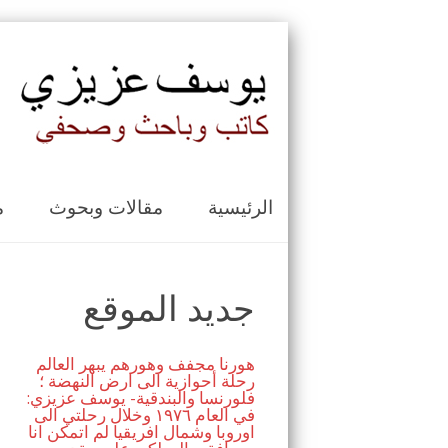
الرئيسية
مقالات وبحوث
م
جديد الموقع
هورنا مجفف وهورهم يبهر العالم
رحلة أحوازية الى ارض النهضة ؛
فلورنسا والبندقية- يوسف عزيزي:
في العام ١٩٧٦ وخلال رحلتي الى
اوروبا وشمال افريقيا لم اتمكن انا