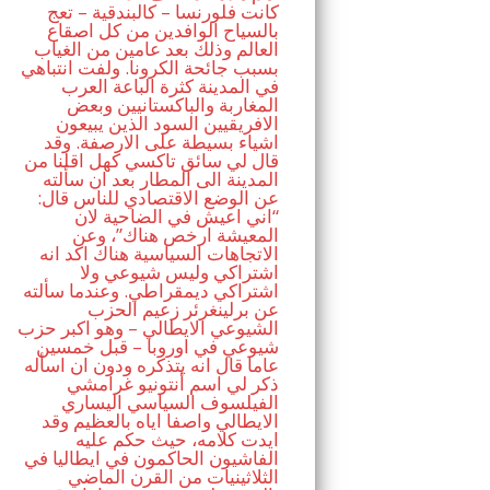
كانت فلورنسا – كالبندقية – تعج
بالسياح الوافدين من كل اصقاع
العالم وذلك بعد عامين من الغياب
بسبب جائحة الكرونا. ولفت انتباهي
في المدينة كثرة الباعة العرب
المغاربة والباكستانيين وبعض
الافريقيين السود الذين يبيعون
اشياء بسيطة على الارصفة. وقد
قال لي سائق تاكسي كهل اقلنا من
المدينة الى المطار بعد ان سألته
عن الوضع الاقتصادي للناس قال:
“اني اعيش في الضاحية لان
المعيشة ارخص هناك”، وعن
الاتجاهات السياسية هناك اكد انه
اشتراكي وليس شيوعي ولا
اشتراكي ديمقراطي. وعندما سألته
عن برلينغرئر زعيم الحزب
الشيوعي الايطالي – وهو اكبر حزب
شيوعي في اوروبا – قبل خمسين
عاما قال انه يتذكره ودون ان اسأله
ذكر لي اسم أنتونيو غرامشي
الفيلسوف السياسي اليساري
الايطالي واصفا اياه بالعظيم وقد
ايدت كلامه، حيث حكم عليه
الفاشيون الحاكمون في ايطاليا في
الثلاثينيات من القرن الماضي