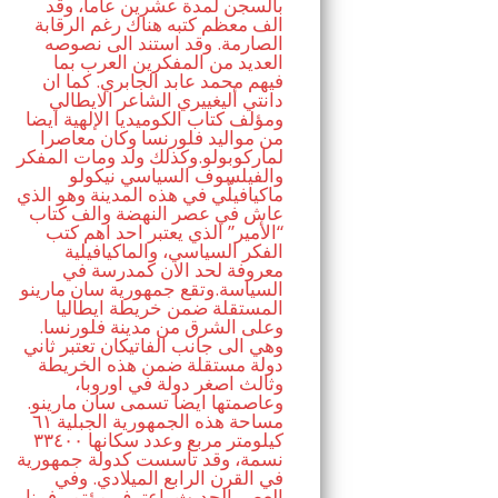
بالسجن لمدة عشرين عاما، وقد
الف معظم كتبه هناك رغم الرقابة
الصارمة. وقد استند الى نصوصه
العديد من المفكرين العرب بما
فيهم محمد عابد الجابري. كما ان
دانتي أليغييري الشاعر الايطالي
ومؤلف كتاب الكوميديا الإلهية ايضا
من مواليد فلورنسا وكان معاصرا
لماركوبولو.وكذلك ولد ومات المفكر
والفيلسوف السياسي نيكولو
ماكيافيلّي في هذه المدينة وهو الذي
عاش في عصر النهضة والف كتاب
“الأمير” الذي يعتبر احد اهم كتب
الفكر السياسي، والماكيافيلية
معروفة لحد الان كمدرسة في
السياسة.وتقع جمهورية سان مارينو
المستقلة ضمن خريطة ايطاليا
وعلى الشرق من مدينة فلورنسا.
وهي الى جانب الفاتيكان تعتبر ثاني
دولة مستقلة ضمن هذه الخريطة
وثالث اصغر دولة في اوروبا،
وعاصمتها ايضا تسمى سان مارينو.
مساحة هذه الجمهورية الجبلية ٦١
كيلومتر مربع وعدد سكانها ٣٣٤٠٠
نسمة، وقد تأسست كدولة جمهورية
في القرن الرابع الميلادي. وفي
العصر الحديث، اعترف مؤتمر فيينا