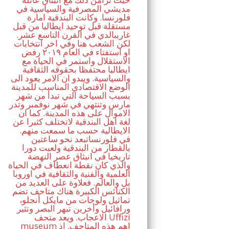
مديشي المصرفية والسياسية في
فلورنسا. وكانت البندقية امارة
مستقلة قبل توحيد ايطاليا من قبل
غاريبالدي في القرن التاسع عشر.
لكن الشعب هنا وفي اخر انتخابات
او استفتاء في العام ٢٠١٩ رفض
الاستقلال واستمر في الحياة مع
ايطاليا محتفظا بحقوقه الثقافية
والسياسية. ويبدو ان الامر يعود الى
الوضع الاقتصادي المناسب للمدينة
بسبب السياحة التي تبدأ من شهر
مارس وتنتهي في شهر نوفمبر وتدر
الاموال على هذه المدينة. كما ان
لغة اهل البندقية لاتختلف كثيرا عن
الايطالية حسب ما سمعت منهم.
في فلورنساتبعد نحو ساعتين
بالقطار من البندقية ولعبت دورا
تاريخيا في انبثاق عصر النهضة
والذي كان نقطة انعطاف في الحياة
العلمية والفنية والثقافية في اوروبا
بل والعالم. فعلاوة على العديد من
الكنائس الكبيرة هناك متاحف تضم
تماثيل ولوحات من مايكل أنجلو،
ورافائيل وأخرين تبهر البصر وتثير
الاعجاب. ويعد متحف Uffizi
museum اهم هذه المتاحف. اذ