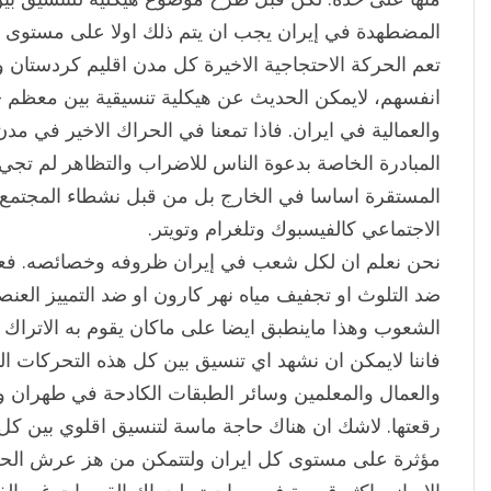
المضطهدة في إيران يجب ان يتم ذلك اولا على مستوى الاق
تعم الحركة الاحتجاجية الاخيرة كل مدن اقليم كردستان و
انفسهم، لايمكن الحديث عن هيكلية تنسيقية بين معظم –
والعمالية في ايران. فاذا تمعنا في الحراك الاخير في مدن
المبادرة الخاصة بدعوة الناس للاضراب والتظاهر لم تجي
المستقرة اساسا في الخارج بل من قبل نشطاء المجتمع 
الاجتماعي كالفيسبوك وتلغرام وتويتر.
نحن نعلم ان لكل شعب في إيران ظروفه وخصائصه. فعندم
ضد التلوث او تجفيف مياه نهر كارون او ضد التمييز الع
الشعوب وهذا ماينطبق ايضا على ماكان يقوم به الاتراك 
فاننا لايمكن ان نشهد اي تنسيق بين كل هذه التحركات ال
والعمال والمعلمين وسائر الطبقات الكادحة في طهران وسائ
رقعتها. لاشك ان هناك حاجة ماسة لتنسيق اقلوي بين كل ه
مؤثرة على مستوى كل ايران ولتتمكن من هز عرش الحكام