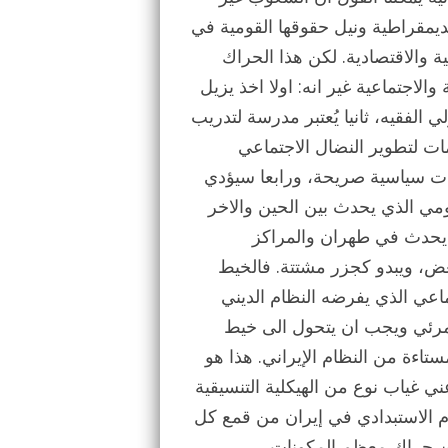
لديمقراطية ونيل حقوقها القومية في
ية والاقتصادية. لكن هذا الحراك
الاجتماعية غير انه: اولا اخذ يزيل
لفقيه، ثانيا يُعتبر مدرسة لتدريب
مات لتطوير النضال الاجتماعي
 سياسية صريحة، ورابعا سيؤدي
ومي الذي يحدث بين الحين والاخر
 يحدث في طهران والمراكز
عض، ويبدو كجزر مشتتة. فالخيط
ماعي الذي يفرضه النظام الديني
ر مرئي ويجب ان يتحول الى خيط
تاءة من النظام الإيراني. هذا هو
ني غياب نوع من الهيكلية التنسيقية
ام الاستبدادي في إيران من قمع كل
ين حراك معظم المكونات