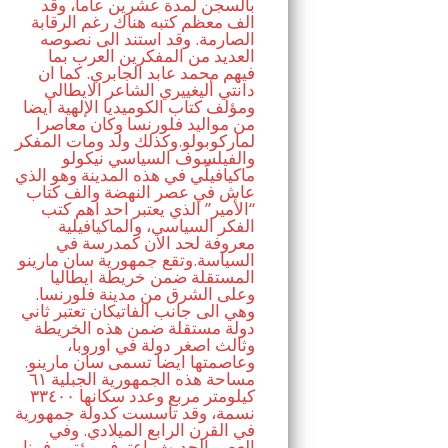
بالسجن لمدة عشرين عاما، وقد
الف معظم كتبه هناك رغم الرقابة
الصارمة. وقد استند الى نصوصه
العديد من المفكرين العرب بما
فيهم محمد عابد الجابري. كما ان
دانتي أليغييري الشاعر الايطالي
ومؤلف كتاب الكوميديا الإلهية ايضا
من مواليد فلورنسا وكان معاصرا
لماركوبولو.وكذلك ولد ومات المفكر
والفيلسوف السياسي نيكولو
ماكيافيلّي في هذه المدينة وهو الذي
عاش في عصر النهضة والف كتاب
“الأمير” الذي يعتبر احد اهم كتب
الفكر السياسي، والماكيافيلية
معروفة لحد الان كمدرسة في
السياسة.وتقع جمهورية سان مارينو
المستقلة ضمن خريطة ايطاليا
وعلى الشرق من مدينة فلورنسا.
وهي الى جانب الفاتيكان تعتبر ثاني
دولة مستقلة ضمن هذه الخريطة
وثالث اصغر دولة في اوروبا،
وعاصمتها ايضا تسمى سان مارينو.
مساحة هذه الجمهورية الجبلية ٦١
كيلومتر مربع وعدد سكانها ٣٣٤٠٠
نسمة، وقد تأسست كدولة جمهورية
في القرن الرابع الميلادي. وفي
العصر الحديث، اعترف مؤتمر فيينا