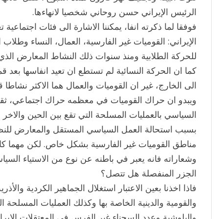
الرئيس الإيراني حسن روحاني شخصيا لانهاءها.
فوفقا لما ذكرته انفا، يمكننا الاشارة الى فئات اجتماعية 
الإيراني: القوميات غير الفارسية، العمال، النساء وطلاب
للحركة الطلابية ومنذ سنوات ذلك النشاط المعارض الذي
كما ان الحركة النسائية لم تستطع ان تعيد انفاسها بعد ق
الى الخارج، غير ان القوميات والعمال هما الاكثر نشاطا 
ويبدو ان حراك القوميات في معظمه حراك اجتماعي، ثق
السياسي بالعمليات المسلحة التي تقع بين الحين والاخ
بسبب استحالة العمل السياسي المستقل والمعارض للن
مناطق القوميات غير الفارسية بشكل خاص. لكن مهما كان
وشعاراته فانه يعبر في باطنه عن نوع من الاستياء السياسي
الجزر المنفصلة هل تتصل؟
فاذا اخذنا بعين الاعتبار استغلال الجماهير الكردية والأذري
والقومية والدينية الخاصة بها وكذلك العمليات المسلحة ا
والبلوشية وعدد السجناء غير الفرس في المعتقلات الإيران