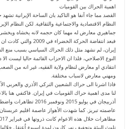
اهمية الحراك بين القوميات
القصد مما جاء آنفا هو التاكيد بان الساحة الإيرانية تش
النظام الاقتصادية والاجتماعية والثقافية. لكن النظام ال
جماهيري معارض له مهما كان حجمه لانه يخشاه ويخشى تب
فبعد انتفاضة الحركة الخضرا
إيران، لم نشهد مثل ذلك الحراك السياسي بسبب منع ال
النوع الاصلاحي، فلذا ان الاحزاب القائمة حاليا ليست ال
انتقادي او معارض لنظام ولاية الفقيه، غير انه من الص
ومهني معارض لاسباب مختلفة.
فاذا اشرنا الى حراك الشعبين التركي الأذري والعربي الأ
لنا مدى اهمية حراك القوميات في إيران. فاكتفي هنا بالا
أذربيجان في يوليو 2015 ون
عاصمته تبريز. كما شهدت الأهواز عاصمة اقليم عربستان