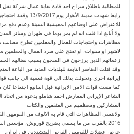
للمطالبة باطلاق سراح احد قادة نقابة عمال شركة نقل ا
رابعا شهدت مدينة الأهواز ي
للاعتراض على اوضاعهم المعيشية السيئة وعدم دفع مرتب
ولا اُبالغ اذا قلت انه لم يمر يوما في طهران وسائر الم
مظاهرات واحتجاجات للعمال والمعلمين تطرح مطالب مهن
لاشهر او سنوات، او تحتج على طرد العمال والمعلمين م
زعمائهم الذين يرزحون في السجون بسبب نضالهم المس
وقد قتلت العناصر التابعة للبلديات العديد من الباعة ال
إيرانية اخرى وتحولت بذلك الى قوة قمعية الى جانب قو
كما منعت قوات الامن الايرانية قبل اسابيع اجتماعا كان
الشاعر الإيراني المعارض احمد شاملو بدعوة من اتحاد ال
المشاركين ومعظمهم من المثقفين والكتاب.
ولاننسى المظاهرات التي قام به الالوف من القوميين ا
2016 بالقرب من ما يسمى بضريح قوروش، مؤسس السلال
عرض عضلات للقوميين الفرس المتشددين في إيران.