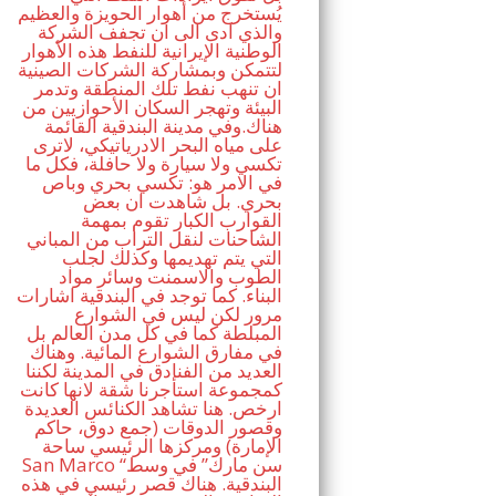
يُستخرج من أهوار الحويزة والعظيم
والذي ادى الى ان تجفف الشركة
الوطنية الإيرانية للنفط هذه الأهوار
لتتمكن وبمشاركة الشركات الصينية
ان تنهب نفط تلك المنطقة وتدمر
البيئة وتهجر السكان الأحوازيين من
هناك.وفي مدينة البندقية القائمة
على مياه البحر الادرياتيكي، لاترى
تكسي ولا سيارة ولا حافلة، فكل ما
في الامر هو: تكسي بحري وباص
بحري. بل شاهدت ان بعض
القوارب الكبار تقوم بمهمة
الشاحنات لنقل التراب من المباني
التي يتم تهديمها وكذلك لجلب
الطوب والاسمنت وسائر مواد
البناء. كما توجد في البندقية اشارات
مرور لكن ليس في الشوارع
المبلطة كما في كل مدن العالم بل
في مفارق الشوارع المائية. وهناك
العديد من الفنادق في المدينة لكننا
كمجموعة استأجرنا شقة لانها كانت
ارخص. هنا تشاهد الكنائس العديدة
وقصور الدوقات (جمع دوق، حاكم
الإمارة) ومركزها الرئيسي ساحة
San Marco “سن مارك” في وسط
البندقية. هناك قصر رئيسي في هذه