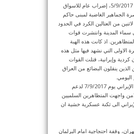
اولا، شهدت مدينة “بانه” في اقليم كردستان الإيراني يوم 5/9/2017، إضراب عام للاسواق
ة الجماهير الغاضبة لمبنى حاكم
اثنين من العتالين الكرد في الحدود
ي سماء المدينة وانتشرت قوات
تظاهرين. اذ كانت هذه الهبة
 الاولى التي نشهد فيها مثل هذه
كردية وإيرانية، قتلت القوات
ن الذين ينقلون البضائع من العراق
اليومي.
ثانيا تحركت الجماهير في سنندج عاصمة اقليم كردستان الإيراني يوم 7/9/2017 لدعم
لامن واجهت المتظاهرين السلميين
إيراني الى ثكنة عسكرية خشية ان
ة الإيرانية طهران، وقفة احتجاجية امام البرلمان