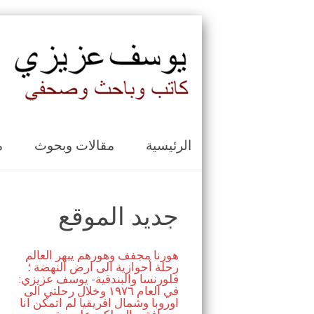
الرئيسية
مقالات وبحوث
م
جديد الموقع
هورنا مجفف وهورهم يبهر العالم
رحلة أحوازية الى ارض النهضة ؛
فلورنسا والبندقية- يوسف عزيزي:
في العام ١٩٧٦ وخلال رحلتي الى
اوروبا وشمال افريقيا لم اتمكن انا