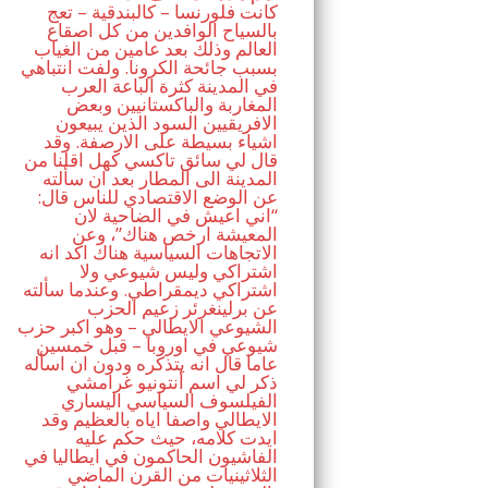
كانت فلورنسا – كالبندقية – تعج
بالسياح الوافدين من كل اصقاع
العالم وذلك بعد عامين من الغياب
بسبب جائحة الكرونا. ولفت انتباهي
في المدينة كثرة الباعة العرب
المغاربة والباكستانيين وبعض
الافريقيين السود الذين يبيعون
اشياء بسيطة على الارصفة. وقد
قال لي سائق تاكسي كهل اقلنا من
المدينة الى المطار بعد ان سألته
عن الوضع الاقتصادي للناس قال:
“اني اعيش في الضاحية لان
المعيشة ارخص هناك”، وعن
الاتجاهات السياسية هناك اكد انه
اشتراكي وليس شيوعي ولا
اشتراكي ديمقراطي. وعندما سألته
عن برلينغرئر زعيم الحزب
الشيوعي الايطالي – وهو اكبر حزب
شيوعي في اوروبا – قبل خمسين
عاما قال انه يتذكره ودون ان اسأله
ذكر لي اسم أنتونيو غرامشي
الفيلسوف السياسي اليساري
الايطالي واصفا اياه بالعظيم وقد
ايدت كلامه، حيث حكم عليه
الفاشيون الحاكمون في ايطاليا في
الثلاثينيات من القرن الماضي