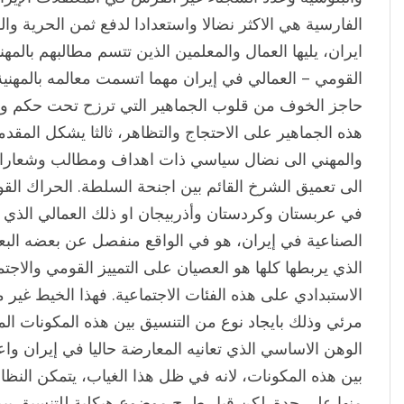
الفارسية هي الاكثر نضالا واستعدادا لدفع ثمن الحرية وا
ايران، يليها العمال والمعلمين الذين تتسم مطالبهم بالمهن
القومي – العمالي في إيران مهما اتسمت معالمه بالمهنية و
حاجز الخوف من قلوب الجماهير التي ترزح تحت حكم ولي ا
هذه الجماهير على الاحتجاج والتظاهر، ثالثا يشكل المقد
والمهني الى نضال سياسي ذات اهداف ومطالب وشعارات
الى تعميق الشرخ القائم بين اجنحة السلطة. الحراك الق
في عربستان وكردستان وأذربيجان او ذلك العمالي الذي
الصناعية في إيران، هو في الواقع منفصل عن بعضه الب
الذي يربطها كلها هو العصيان على التمييز القومي والاجت
الاستبدادي على هذه الفئات الاجتماعية. فهذا الخيط غي
مرئي وذلك بايجاد نوع من التنسيق بين هذه المكونات المس
الوهن الاساسي الذي تعانيه المعارضة حاليا في إيران واع
بين هذه المكونات، لانه في ظل هذا الغياب، يتمكن النظ
منها على حدة. لكن قبل طرح موضوع هيكلية للتنسيق ب