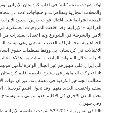
والمحلات التجارية وتظاهرات واحتجاجات ادت الى محاصر
المدينة اعتراضا على اغتيال قوات حرس الحدود الإيرانية ل
العراقية – الإيرانية. وقد اقلعت المروحيات العسكرية ف
الامن والشرطة في الشوارع وتم اعتقال العشرات من الم
الجماهيرية نتيجة لتراكم الغضب الشعبي وهي ليست المرة
الاغتيالات في كردستان، بل ووفقا لمنظمات حقوق انسان 
الإيرانية خلال السنوات الماضية، المئات من هؤلاء العتالي
الى إيران على ظهورهم عبر الجبال الوعرة لتأمين قوتهم 
مطالب الجماهير الكردية في مدينة بانه، غير ان قوات ا
بعنف واعتقلت العديد منهم. وقد تحول اقليم كردستان ال
تحذو المدن الاخرى في الاقليم حذو مدينتي بانه وسنندج.
وفي طهران
ثالثا في نفس يوم 5/9/2017 شهدت العاصم