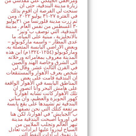
ومرافقي الجيلكي علي مقدسي من
زيارة مدينة البندقية، حتى ان
سنحت لي الفرصة ان اقوم بذلك
في الفترة ٢٧-٣١ يوليو ٢٠٢٢، ومن
ثم زرت مدينة فلورنسا من ٣١يوليو
-٣ اغسطس من نفس العام . مدينة
البندقية، التي توصف ب”ونيز”
بالانجليزية ، مبنية على المياه، ما
عدى المطار – واسمه ماركوبولو –
وبعض الاراضي اليابسة المتصلة به.
وماركوبولو (١٢٥٤-١٣٢٤م) ابن هذه
المدينة معروف بمغامراته ورحلاته
الى الشرق وخاصة الهند والصين
في القرن الثالث عشر. وقال لي
شخص يعرف الأهوار والمستنقعات
ان البندقية قامت على بعض
المناطق اليابسة في الأهوار الواقعة
على هامش البحر وانا اتصور ان
تلك الأهوار كانت تشابه اهوارنا
كهور الحويزة والعظيم، وان مباني
البندقية تم تشييدها على بقع يابسة
مرتفعة كتلك التي نحن نصفها
ب”الجبايش” في اهوارنا، لكن هنا
في اوروبا اصبحت البندقية مدينة
تبهر العالم وتجلب الملايين من
السياح ليدروا عليها ايرادات تعادل
بل تفوق ايرادات النفط التي