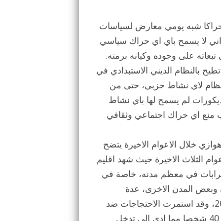
هد حراكا شبه يومي معارض لسياسات
إيراني لا يسمح باي اي حراك سياسي
عاته على وجوده وكيانه برمته.
ء في 2009 والتي كادت ان تطيح بالنظام الديني الاستبدادي في
نظام لاي نشاط حزبي، حتى من
ا ديكورات لم يسمح لها باي نشاط
عب منع اي حراك اجتماعي وثقافي
هوازي خلال الاعوام الاخيرة يتضح
عوام الثلاث الاخيرة حيث شهد اقليم
وفمبر 2016 تظاهرات واضطرابات في معظم مدنه، خاصة في
 وبعض المدن الاخرى، عدة
مظاهرات خلال هذه الاعوام كانت ذروتها في فبراير 2017، وقد استمرت الاحتجاجات ضد
تلوث البيئة وتجفيف نهر كارون لمدة اسبوع اُعتقل خلالها 40 شخصا مما ادى الى تدخل