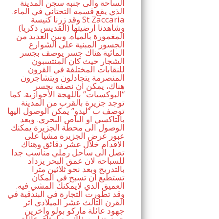
الساحة والى جنبه سجن المدينة
الذي يقع قسمه التحتاني في الماء.
وقد زرنا كنيسة St Zaccaria
(القديس ذكريا) وشاهدنا ارضيتها
المغمورة بالمياه. وبين العديد من
الجسور المبنية على الشوارع
المائية هناك جسر يوصف بجسر
الشجار حيث كان المنتسبون
للنقابات المختلفة في القرون
المنصرمة يتجادلون ويتشاجرون
هناك، يمكن ان نصفه بجسر
“البوكسيات” باللهجة الأحوازية. كما
توجد جزيرة بالقرب من المدينة
توصف ب “ليدو” يمكن الوصول اليها
بالتاكسي او الباص البحري. وبعد
الوصول الى محطة الجزيرة يمكنك
عبور عرض الجزيرة مشيا على
الاقدام خلال عشر دقائق وهناك
تصل الى ساحل رملي مناسب جدا
للسباحة لان عمق البحر يزداد
بالتدريج وبعد نحو ثلاثين مترا
تستطيع ان تسبح في المكان
العميق الذي لايمكنك المشي فيه.
وقد تطورت التجارة في البندقية في
القرن الثالث عشر الميلادي اثر
جهود عائلة ماركو بولو واخرين
حيث تزامن ذلك مع انبثاق عائلة