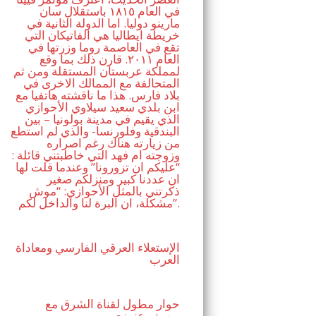
في العام ١٨١٥ باستقلال سان
مارينو دوليا. اما الدولة الثانية في
خريطة ايطاليا هي الفاتيكان التي
تقع في العاصمة روما وزرتها في
العام ٢٠١١. قارن ذلك بما وقع
لمملكة عربستان المستقلة ومن ثم
المتحالفة مع الممالك الاخرى في
بلاد فارس. هذا ما ناقشته هاتفيا مع
ابن بلدي سعيد سيلاوي الأحوازي
الذي يقيم في مدينة بولونيا – بين
البندقية وفلورنسا- والذي لم استطع
من زيارته هناك رغم اصراره
وزوجته ام فهد التي خاطبتني قائلة :
“عليكم ان تزورونا” وعندما قلت لها
ان عددنا كبير ومنزلكم صغير
ذكرتني بالمثل الأحوازي: “موش
مشكلة، ان البرة لنا والداخل لكم”.
الإستعلاء العرقي الفارسي ومعاداة
العرب
حوار مطول لقناة الشرق مع
يوسف عزيزي